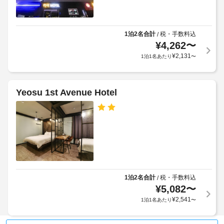
す。
エ
当
リ
宿
ア
泊
1泊2名合計
税・手数料込
/
内）
施
¥
4,262
〜
設
¥
2,131
1泊1名あたり
〜
の
ア
無
ジ
料
ア
Wi-
料
Yeosu 1st Avenue Hotel
Fi
理
を
の
利
用
朝
し
食
て、
シ
キ
ー
ッ
ム
レ
チ
1泊2名合計
税・手数料込
/
ス
ン
¥
5,082
〜
な
¥
2,541
1泊1名あたり
〜
コ
ル
ミ
ー
ュ