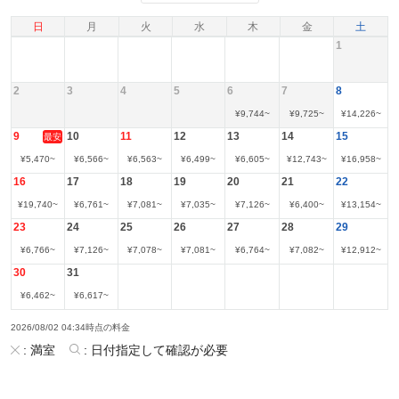
日
月
火
水
木
金
土
1
2
3
4
5
6
7
8
¥
9,744
~
¥
9,725
~
¥
14,226
~
9
10
11
12
13
14
15
最安
¥
5,470
~
¥
6,566
~
¥
6,563
~
¥
6,499
~
¥
6,605
~
¥
12,743
~
¥
16,958
~
16
17
18
19
20
21
22
¥
19,740
~
¥
6,761
~
¥
7,081
~
¥
7,035
~
¥
7,126
~
¥
6,400
~
¥
13,154
~
23
24
25
26
27
28
29
¥
6,766
~
¥
7,126
~
¥
7,078
~
¥
7,081
~
¥
6,764
~
¥
7,082
~
¥
12,912
~
30
31
¥
6,462
~
¥
6,617
~
2026/08/02 04:34時点の料金
:
満室
:
日付指定して確認が必要