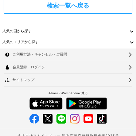
ム
ニ
検索一覧へ戻る
ケ
サ
ー
ー
シ
ビ
ョ
ス
ン
人気の国から探す
を。
当
人気のエリアから探す
清
韓
宿
掃
泊
（毎
国
ソ
施
日）
設
台
ウ
で
提
エ
湾
ル
供
レ
さ
中
釜
ベ
れ
ー
国
る
山
タ
交
香
仁
ー
通
サ
港
川
ー
バ
ビ
ベ
台
リ
ス
ア
ト
の
北