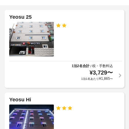
完
ッ
語
璧
ク
な
韓
Yeosu 25
ア
サ
国
ー
ウ
語
ビ
ト
ス
11:00
を
車
提
椅
供
子
し、
OK
必
要
1泊2名合計
税・手数料込
/
な
全
¥
3,729
〜
設
室
¥
1,865
1泊1名あたり
〜
備
Wi-
が
Fi
す
べ
無
Yeosu Hi
て
料
揃
っ
Wi-
て
Fi（共
い
有
ま