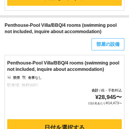
Penthouse-Pool Villa/BBQ/4 rooms (swimming pool
not included, inquire about accommodation)
部屋の設備
Penthouse-Pool Villa/BBQ/4 rooms (swimming pool
not included, inquire about accommodation)
禁煙
食事なし
合計
税・手数料込
/
¥
28,945
〜
¥
14,473
1泊1名あたり
〜
日付を選択する