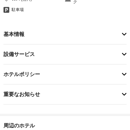
ク
駐車場
客
基本情報
室
の
設
設
設備サービス
備
備・
と
サ
サ
チ
ー
ー
ホテルポリシー
ェ
ビ
ビ
ッ
ス
ス
特
R&B
ク
に
重要なお知らせ
ビ
イ
あ
ジ
英
り
ン
ネ
ま
語
ス
15:00
せ
ホ
ん
チ
日
テ
周辺のホテル
ェ
ル
本