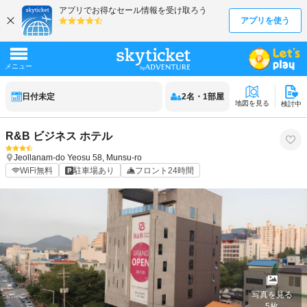
日付未定
2
名
・
1
部屋
地図を見る
検討中
R&B ビジネス ホテル
Jeollanam-do
Yeosu
58, Munsu-ro
WiFi無料
駐車場あり
フロント24時間
写真を見る
5
枚