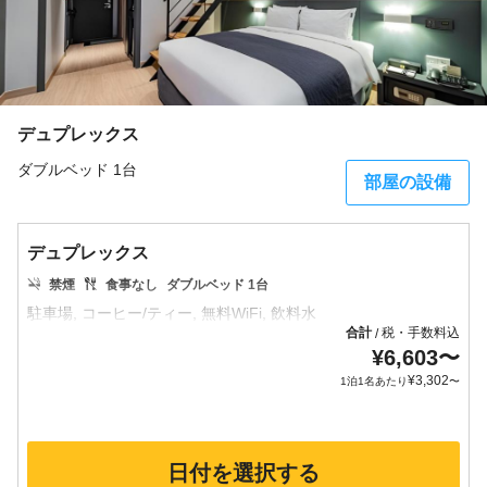
デュプレックス
ダブルベッド 1台
部屋の設備
デュプレックス
禁煙
食事なし
ダブルベッド 1台
合計
税・手数料込
/
¥
6,603
〜
¥
3,302
1泊1名あたり
〜
日付を選択する