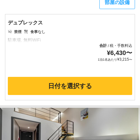
部屋の設備
デュプレックス
禁煙
食事なし
合計
税・手数料込
/
¥
6,430
〜
¥
3,215
1泊1名あたり
〜
日付を選択する