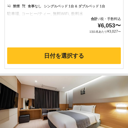
禁煙
食事なし
シングルベッド 1台 & ダブルベッド 1台
合計
税・手数料込
/
¥
6,053
〜
¥
3,027
1泊1名あたり
〜
日付を選択する