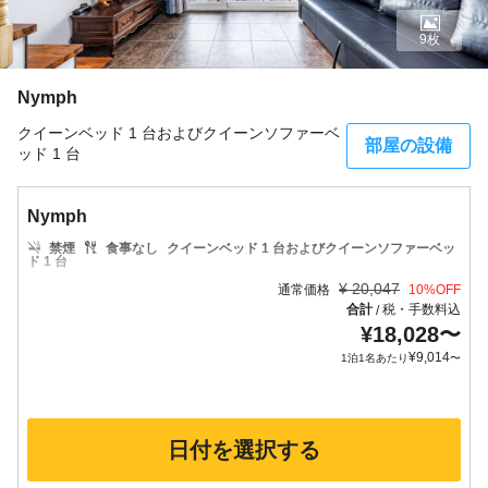
9枚
Nymph
クイーンベッド 1 台およびクイーンソファーベ
部屋の設備
ッド 1 台
Nymph
禁煙
食事なし
クイーンベッド 1 台およびクイーンソファーベッ
ド 1 台
¥
20,047
通常価格
10
%OFF
合計
税・手数料込
/
¥
18,028
〜
¥
9,014
1泊1名あたり
〜
日付を選択する