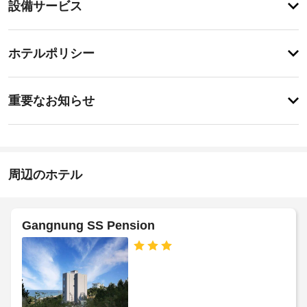
設
設備サービス
ィ
備・
テ
ラ
サ
チ
ス
ー
ホテルポリシー
や
ェ
ビ
庭
ッ
園
ス
重
ク
か
重要なお知らせ
ら
要
イ
の
屋
な
ン
眺
根
お
15:00
め
付
-
を
知
き
2:00
楽
ら
周辺のホテル
駐
し
せ
施
車
み、
設
WiFi 
場
ペ
(無
の
Gangnung SS Pension
料)
ッ
定
屋
な
ト
め
根
ど
料
る
な
を
金
利
お
し
:
用
使
駐
1
い
規