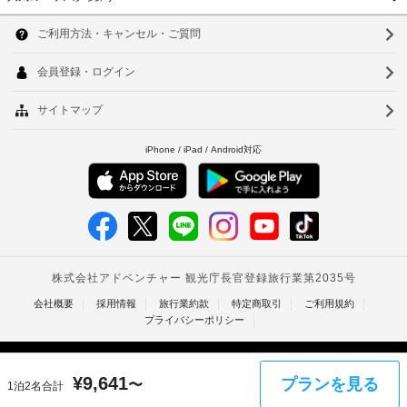
真
韓
サ
け
記
付
ま
ー
項
国
き
ソ
す。
ビ
目
身
台
ス
客
ウ
以
分
室
外
湾
証
ル
の
フ
に
明
中
設
ロ
も、
釜
書
備
ン
現
と
国
山
と
ト
地
付
香
サ
デ
に
仁
随
ー
ス
て
費
港
川
ビ
ク
お
用
ス
(時
ベ
支
台
精
全 
間
払
算
ト
北
12 
限
い
の
室
定)
ナ
が
台
た
あ
必
る
め
ム
南
要
ウ
冷
の
な
ォ
タ
房
高
ク
完
場
ー
¥
9,641
プランを見る
〜
レ
1泊2名合計
イ
雄
備
合
タ
ジ