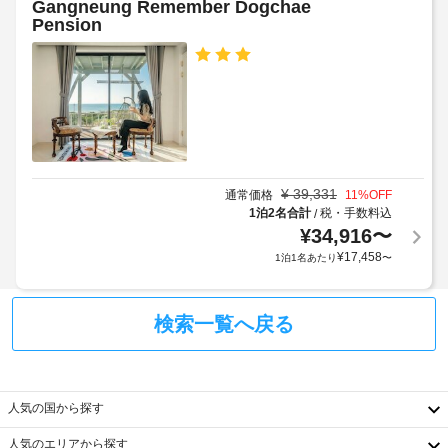
Gangneung Remember Dogchae
除
ま
ア
テ
Pension
ベ
す
ー 
ィ
ッ
/ 
場
(ゲ
チ
ド
合
ー
ケ
シ
に
ト
ッ
ー
よ
ト
で
ツ
り、
案
囲
料
チ
内、
ま
金
バ
ェ
れ
¥
39,331
ー
通常価格
11
%OFF
:
ッ
た
ベ
1泊2名合計
税・手数料込
/
10000
ク
居
キ
¥
34,916
〜
KRW
イ
ュ
住
¥
17,458
(ま
1泊1名あたり
〜
ン
ー
エ
た
時
グ
リ
は
リ
に
ア)
ル
検索一覧へ戻る
持
政
を
ち
府
ご
手
込
発
利
荷
み
行
用
物
可)
人気の国から探す
の
い
保
た
写
管
人気のエリアから探す
上
だ