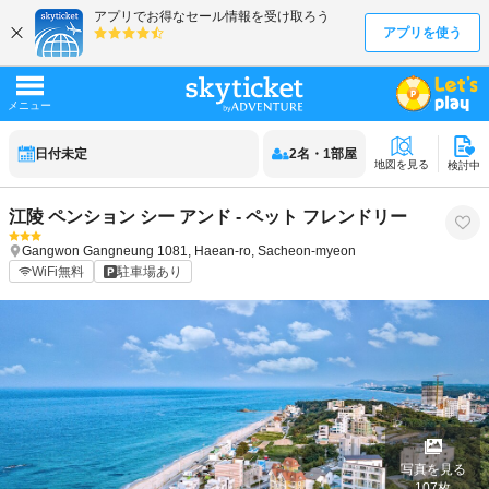
日付未定
2
名
・
1
部屋
地図を見る
検討中
江陵 ペンション シー アンド - ペット フレンドリー
Gangwon
Gangneung
1081, Haean-ro, Sacheon-myeon
WiFi無料
駐車場あり
写真を見る
107
枚