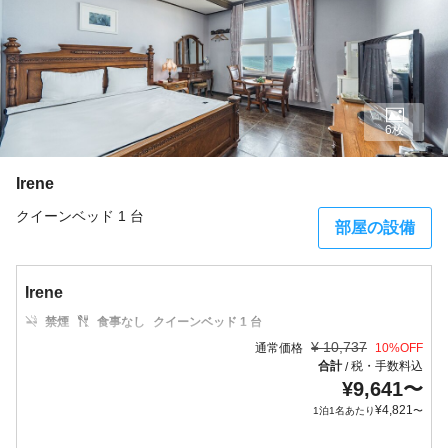
6枚
Irene
クイーンベッド 1 台
部屋の設備
Irene
禁煙
食事なし
クイーンベッド 1 台
¥
10,737
通常価格
10
%OFF
合計
税・手数料込
/
¥
9,641
〜
¥
4,821
1泊1名あたり
〜