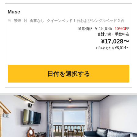
Muse
禁煙
食事なし
クイーンベッド 1 台およびシングルベッド 2 台
¥
18,935
通常価格
10
%OFF
合計
税・手数料込
/
¥
17,028
〜
¥
8,514
1泊1名あたり
〜
日付を選択する