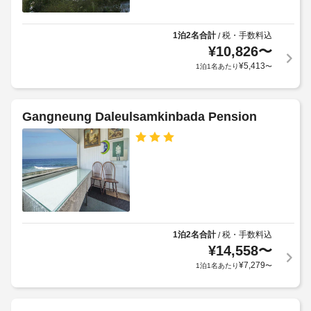
車
い
施
約
場
た
設
に
だ
1泊2名合計
税・手数料込
/
あ
従
車
け
¥
10,826
〜
た
っ
ま
椅
¥
5,413
1泊1名あたり
〜
り
て、
す。
子
1
そ
追
対
の
滞
加
応
他
在
ゲ
Gangneung Daleulsamkinbada Pension
(制
の
に
ス
限
設
つ
ト
備
あ
き
料
と
り)
25000
し
金
て
KRW
が
ゲ
こ
介
か
ー
の
助
か
ペ
テ
動
る
ン
1泊2名合計
税・手数料込
/
ッ
物
場
シ
¥
14,558
〜
ド
は
ョ
合
コ
¥
7,279
1泊1名あたり
〜
ン
料
が
ミ
で
金
あ
ュ
は、
免
り
ツ
ニ