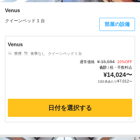
Venus
クイーンベッド 1 台
部屋の設備
Venus
禁煙
食事なし
クイーンベッド 1 台
¥
15,594
通常価格
10
%OFF
合計
税・手数料込
/
¥
14,024
〜
¥
7,012
1泊1名あたり
〜
日付を選択する