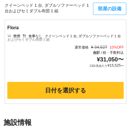
クイーンベッド 1 台, ダブルソファーベッド 1
部屋の設備
台およびセミダブル布団 1 組
Flora
禁煙
食事なし
クイーンベッド 1 台, ダブルソファーベッド 1 台
およびセミダブル布団 1 組
¥
34,527
通常価格
10
%OFF
合計
税・手数料込
/
¥
31,050
〜
¥
15,525
1泊1名あたり
〜
日付を選択する
施設情報