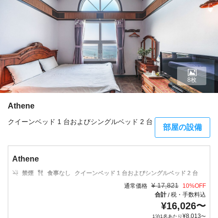
8枚
Athene
クイーンベッド 1 台およびシングルベッド 2 台
部屋の設備
Athene
禁煙
食事なし
クイーンベッド 1 台およびシングルベッド 2 台
¥
17,821
通常価格
10
%OFF
合計
税・手数料込
/
¥
16,026
〜
¥
8,013
1泊1名あたり
〜