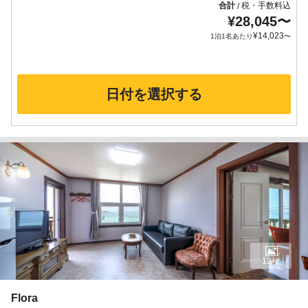
合計
税・手数料込
/
¥
28,045
〜
¥
14,023
1泊1名あたり
〜
日付を選択する
13枚
Flora