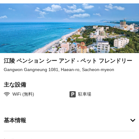
江陵 ペンション シー アンド - ペット フレンドリー
Gangwon Gangneung 1081, Haean-ro, Sacheon-myeon
主な設備
WiFi (無料)
駐車場
ア
基本情報
メ
ニ
テ