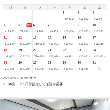
日
月
火
水
木
金
土
1
2
3
¥
9,891
~
¥
10,981
~
¥
12,977
~
4
5
6
7
8
9
10
最安
¥
12,905
~
¥
9,641
~
¥
9,982
~
¥
9,933
~
¥
10,906
~
¥
13,032
~
¥
13,032
~
11
12
13
14
15
16
17
¥
10,024
~
¥
10,024
~
¥
10,024
~
¥
10,024
~
¥
10,024
~
¥
10,981
~
¥
11,981
~
18
19
20
21
22
23
24
¥
9,982
~
¥
10,024
~
¥
10,024
~
¥
10,024
~
¥
9,891
~
¥
10,981
~
¥
13,032
~
25
26
27
28
29
30
31
¥
10,981
~
¥
10,024
~
¥
9,914
~
¥
10,024
~
¥
10,024
~
¥
11,026
~
2026/08/03 07:39時点の料金
:
満室
:
日付指定して確認が必要