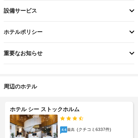
テ
設
設備サービス
ィ
備・
24 
時
サ
チ
間
ー
ホテルポリシー
営
ェ
ビ
業
ッ
の
ス
重
ク
フ
重要なお知らせ
ィ
要
イ
ッ
ド
な
ン
ト
ラ
お
15:00
ネ
イ
-
ス
知
ク
深
セ
ら
周辺のホテル
リ
夜
ン
せ
0
ー
タ
時
ー
ニ
セ
な
ン
ホテル シー ストックホルム
施
ど
キ
グ
設
の
ュ
/
レ
の
リ
ラ
ク
定
(クチコミ6337件)
最高
4.4
テ
ン
リ
め
ィ