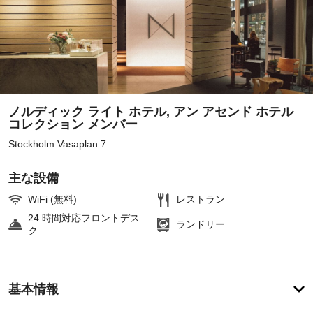
ノルディック ライト ホテル, アン アセンド ホテル
コレクション メンバー
Stockholm Vasaplan 7
主な設備
WiFi (無料)
レストラン
24 時間対応フロントデス
ランドリー
ク
ア
基本情報
メ
ニ