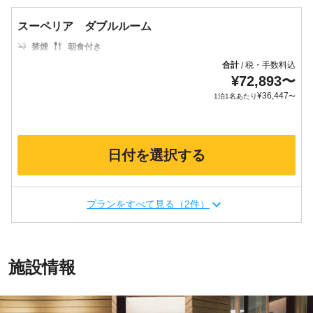
スーペリア ダブルルーム
禁煙
朝食付き
合計
税・手数料込
/
¥
72,893
〜
¥
36,447
1泊1名あたり
〜
日付を選択する
プランをすべて見る（2件）
施設情報