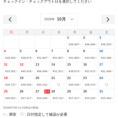
チェックイン・チェックアウト日を選択してください
10月
2026年
日
月
火
水
木
金
土
1
2
3
¥
38,997
~
¥
38,499
~
¥
39,355
~
4
5
6
7
8
9
10
¥
28,483
~
¥
38,873
~
¥
51,967
~
¥
51,967
~
¥
41,983
~
¥
33,581
~
¥
33,399
~
11
12
13
14
15
16
17
¥
33,581
~
¥
40,429
~
¥
68,499
~
¥
51,521
~
¥
38,873
~
¥
32,472
~
¥
31,468
~
18
19
20
21
22
23
24
¥
28,727
~
¥
39,004
~
¥
55,241
~
¥
36,549
~
¥
28,470
~
25
26
27
28
29
30
31
最安
¥
26,951
~
¥
27,417
~
¥
24,436
~
¥
25,722
~
¥
27,417
~
¥
25,433
~
¥
25,464
~
2026/07/30 21:51時点の料金
:
満室
:
日付指定して確認が必要