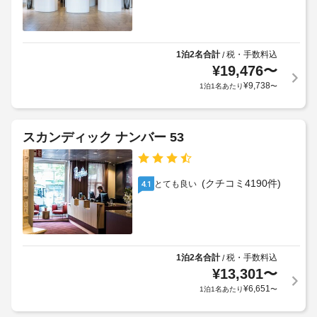
エ
ド
る
付
ー
リ
利
シ
き
ー
用
ョ
セ
サ
ン
規
1泊2名合計
税・手数料込
/
ル
ー
設
¥
19,476
〜
約
フ
ビ
備
に
¥
9,738
1泊1名あたり
〜
パ
を
ス
従
ー
使
っ
い、
キ
警
て、
テ
ン
スカンディック ナンバー 53
備
ラ
追
グ
付
ス
加
:
か
き
ゲ
1
ら
駐
(クチコミ4190件)
とても良い
4.1
ス
日
の
車
ト
眺
に
場
料
め
つ
を
金
き
車
お
が
605
楽
椅
1泊2名合計
税・手数料込
/
か
SEK
し
¥
13,301
〜
子
か
ペ
み
対
¥
6,651
1泊1名あたり
〜
る
い
ッ
応
場
た
ト