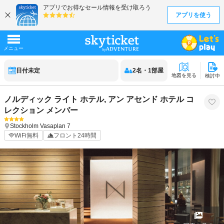
日付未定
2
名
・
1
部屋
地図を見る
検討中
ノルディック ライト ホテル, アン アセンド ホテル コ
レクション メンバー
Stockholm
Vasaplan 7
WiFi無料
フロント24時間