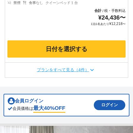
禁煙
食事なし
クイーンベッド 1 台
合計
税・手数料込
/
¥
24,436
〜
¥
12,218
1泊1名あたり
〜
日付を選択する
プランをすべて見る（4件）
会員ログイン
ログイン
最大
40
%OFF
会員価格は