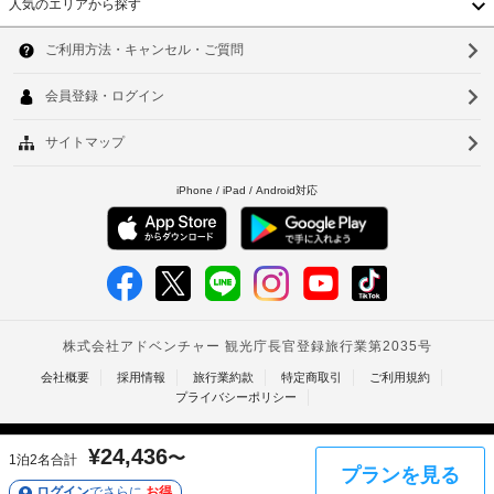
発
人気のエリアから探す
た
シ
入
韓
行
ェ
り
れ
の
ル
最
国
ソ
ジ
写
大
ュ 
真
車
台
ウ
600
サ
付
椅
SEK)
ー
湾
ル
き
子
介
ビ
身
対
中
ス、
釜
助
分
応
宴
動
国
山
会
証
の
物
場
明
コ
香
は
仁
を
書
ン
料
ご
港
川
お
シ
金
利
よ
ェ
ベ
用
免
台
び
ル
い
除
ト
北
た
付
ジ
ア
だ
随
ュ
ナ
ー
台
け
費
デ
リ
ま
ム
南
用
ス
ー
す。
精
ク
タ
チ
高
お
¥
24,436
〜
1泊2名合計
算
ェ
プランを見る
食
イ
雄
用
正
ログイン
ッ
でさらに
お得