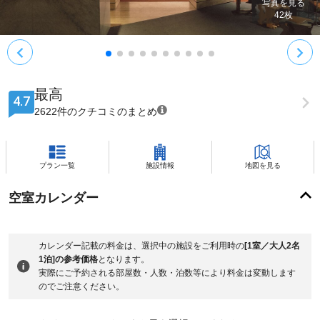
写真を見る
42
枚
最高
4.7
2622件のクチコミのまとめ
プラン一覧
施設情報
地図を見る
空室カレンダー
カレンダー記載の料金は、選択中の施設をご利用時の
[1室／大人2名
1泊]の参考価格
となります。
実際にご予約される部屋数・人数・泊数等により料金は変動します
のでご注意ください。