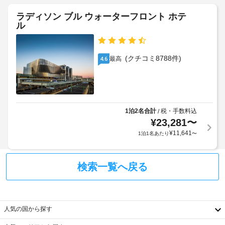
(制
だ
合
料
限
け
が
ラディソン ブル ウォーターフロント ホテ
金
ま
あ
あ
ル
:
す。
り)
り
1
そ
ま
の
施
バ
す
他
(クチコミ8788件)
設
最高
4.6
ン
の
場
あ
設
ケ
合
た
備
ッ
に
り
と
ト
よ
1
し
ホ
り、
て
1泊2名合計
税・手数料込
/
滞
ー
チ
こ
¥
23,281
〜
在
ル
の
ェ
に
¥
11,641
1泊1名あたり
〜
ホ
ッ
つ
テ
ペ
ク
き
ル
ッ
イ
400
で
検索一覧へ戻る
ト
ン
は、
SEK
用
時
WiFi 
(1
(無
食
に
滞
料)、
器
政
在
人気の国から探す
コ
/
府
あ
ン
水