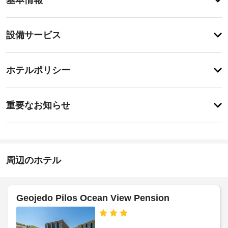
メ
ニ
テ
設
設備サービス
ィ
備・
屋
外
サ
登
プ
録
ー
ホテルポリシー
ー
が
ビ
ル
あ
な
ス
り
重
ど
ま
重要なお知らせ
の
要
せ
レ
指
ん
な
ク
定
お
リ
喫
エ
知
煙
ー
ら
周辺のホテル
ス
シ
せ
ペ
ョ
ン
ー
ア
設
ス
Geojedo Pilos Ocean View Pension
備
ー
の
リ
入
ほ
ー
り