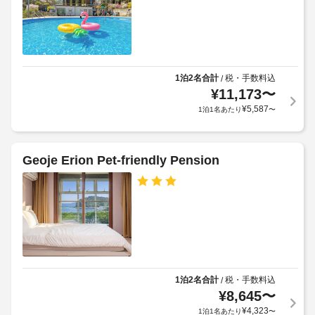
か、
チ
WiFi 
口
ェ
(無
ま
ッ
料)、
で
ツ
ク
の
ア
イ
道
ー 
1泊2名合計
税・手数料込
/
ン
が
/ 
¥
11,173
〜
も、
チ
明
¥
5,587
1泊1名あたり
〜
空
ケ
る
室
ッ
い
ト
状
案
況
Geoje Erion Pet-friendly Pension
屋
内
に
外
な
よ
ど
プ
り
の
ー
ご
設
ル
備
利
の
を
用
数
ご
い
:
利
た
用
1
1泊2名合計
税・手数料込
/
だ
い
¥
8,645
〜
け
た
上
¥
4,323
1泊1名あたり
〜