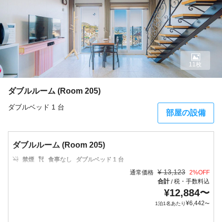
11枚
ダブルルーム (Room 205)
ダブルベッド 1 台
部屋の設備
ダブルルーム (Room 205)
禁煙
食事なし
ダブルベッド 1 台
¥
13,123
通常価格
2
%OFF
合計
税・手数料込
/
¥
12,884
〜
¥
6,442
1泊1名あたり
〜