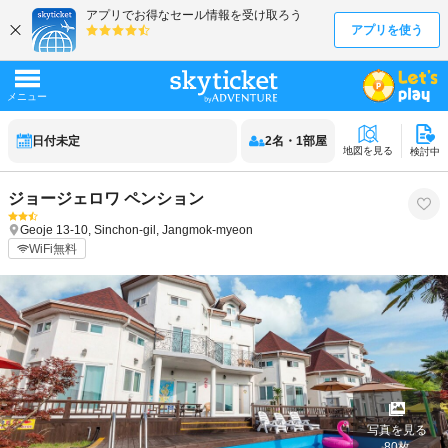
日付未定
2
名
・
1
部屋
地図を見る
検討中
ジョージェロワ ペンション
Geoje
13-10, Sinchon-gil, Jangmok-myeon
WiFi無料
写真を見る
80
枚