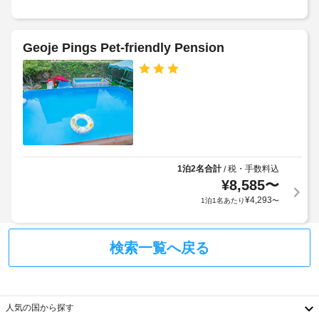
だ
ま
層
け
す
階
ま
(有
す。
は
Geoje Pings Pet-friendly Pension
料)
階
客
空
段
室
室
で
の
状
の
設
況
み
備
に
ア
と
よ
ク
サ
り、
セ
ー
レ
1泊2名合計
税・手数料込
/
ス
ビ
イ
¥
8,585
〜
可
ス
ト
¥
4,293
1泊1名あたり
〜
全 
チ
5 
季
ェ
室
節
ッ
検索一覧へ戻る
あ
限
ク
る
定
冷
ア
の
房
ウ
屋
完
ト
人気の国から探す
備
外
を