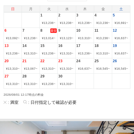
日
月
火
水
木
金
土
1
2
3
4
5
¥
13,236
~
¥
13,236
~
¥
13,236
~
¥
13,236
~
¥
16,691
~
6
7
8
9
10
11
12
最安
¥
13,092
~
¥
13,236
~
¥
13,014
~
¥
13,123
~
¥
13,310
~
¥
13,236
~
¥
16,637
~
13
14
15
16
17
18
19
¥
13,236
~
¥
13,310
~
¥
13,236
~
¥
13,310
~
¥
13,236
~
¥
13,310
~
¥
16,637
~
20
21
22
23
24
25
26
¥
13,310
~
¥
13,067
~
¥
13,310
~
¥
13,310
~
¥
16,637
~
¥
16,545
~
¥
16,545
~
27
28
29
30
¥
13,310
~
¥
13,310
~
¥
13,236
~
¥
13,310
~
2026/08/01 12:17時点の料金
:
満室
:
日付指定して確認が必要