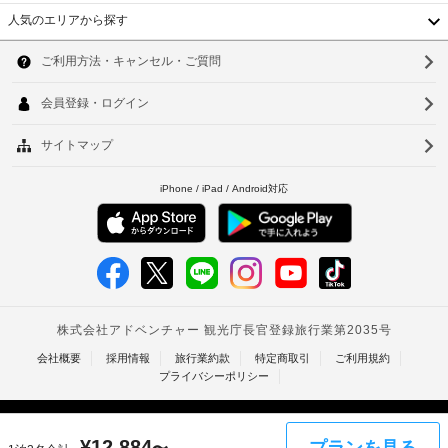
の
プ
ご
人気のエリアから探す
客
ー
韓
利
室
ル
に
用
国
ソ
は、
い
床
喫
台
た
ウ
暖
煙
だ
湾
房、
ル
エ
け
薄
リ
中
ま
釜
型
ア
テ
す
国
山
限
レ
(有
ビ
定
香
料)
仁
が
(違
備
港
川
反
上
わ
の
記
ベ
っ
台
場
項
て
ト
合
北
目
い
ま
は
以
ナ
台
す。
罰
外
専
ム
金)
南
に
用
も、
タ
キ
高
現
車
ッ
¥
12,884