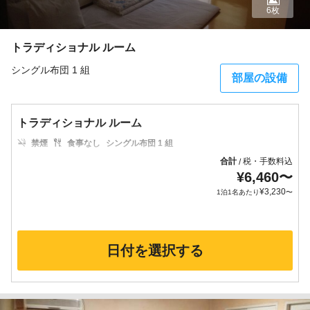
6枚
トラディショナル ルーム
シングル布団 1 組
部屋の設備
トラディショナル ルーム
禁煙
食事なし
シングル布団 1 組
合計
税・手数料込
/
¥
6,460
〜
¥
3,230
1泊1名あたり
〜
日付を選択する