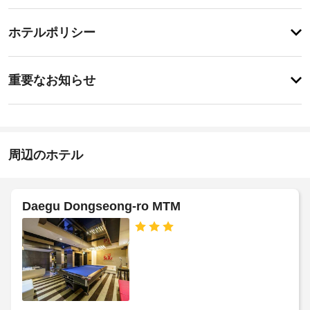
ー
サ
チ
フ
ー
ホテルポリシー
ト
ェ
ビ
ッ
ッ
プ
ス
重
ク
テ
重要なお知らせ
ラ
要
イ
ス
ド
な
ン
や
ラ
お
14:00
庭
イ
園
知
ク
施
か
ら
周辺のホテル
リ
設
ら
せ
ー
の
の
眺
ニ
定
可
め
ン
め
Daegu Dongseong-ro MTM
を
動
グ
る
楽
式
/
利
し
ベ
ラ
用
み、
ッ
ン
WiFi 
規
ド
(無
ド
約
:
料)
リ
に
な
1
ー
従
ど