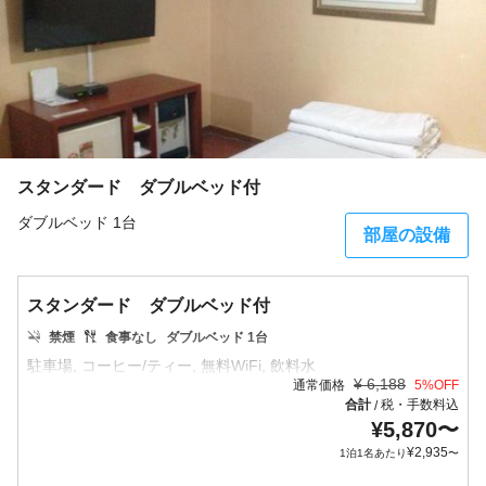
スタンダード ダブルベッド付
ダブルベッド 1台
部屋の設備
スタンダード ダブルベッド付
禁煙
食事なし
ダブルベッド 1台
¥
6,188
通常価格
5
%OFF
合計
税・手数料込
/
¥
5,870
〜
¥
2,935
1泊1名あたり
〜