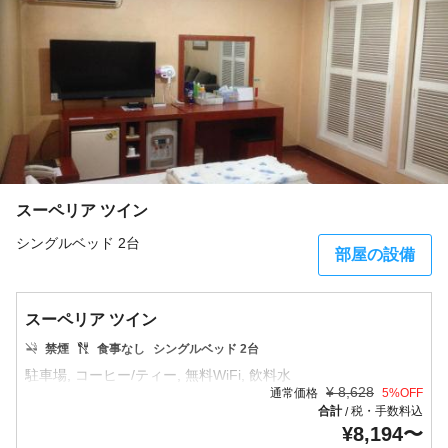
スーペリア ツイン
シングルベッド 2台
部屋の設備
スーペリア ツイン
禁煙
食事なし
シングルベッド 2台
¥
8,628
通常価格
5
%OFF
合計
税・手数料込
/
¥
8,194
〜