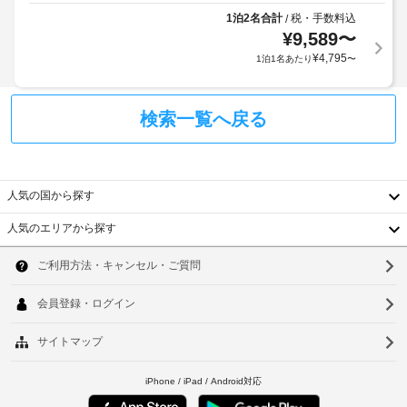
滞
サ
っ
を
1泊2名合計
税・手数料込
/
在
ー
て、
お
¥
9,589
〜
に
ビ
使
追
¥
4,795
1泊1名あたり
〜
つ
い
ス
加
き
い
ゲ
た
15000.0
手
ス
だ
検索一覧へ戻る
KRW
荷
ト
け
物
料
ま
上
す。
保
金
記
管
が
お
項
人気の国から探す
サ
か
食
目
ー
か
事
人気のエリアから探す
以
ビ
る
韓
便
外
ス
利
場
に
国
ソ
な
合
も、
ホ
が
エ
台
ウ
現
テ
あ
ク
地
ル
湾
ル
り
ス
の
に
ま
プ
ル
中
釜
て
ー
す
レ
お
国
ム
山
場
ス
支