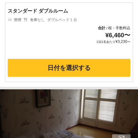
スタンダード ダブルルーム
禁煙
食事なし
ダブルベッド 1 台
合計
税・手数料込
/
¥
6,460
〜
¥
3,230
1泊1名あたり
〜
日付を選択する