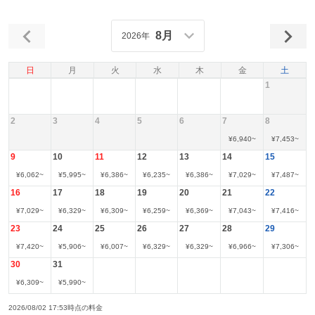
8月
2026年
日
月
火
水
木
金
土
1
2
3
4
5
6
7
8
¥
6,940
~
¥
7,453
~
9
10
11
12
13
14
15
¥
6,062
~
¥
5,995
~
¥
6,386
~
¥
6,235
~
¥
6,386
~
¥
7,029
~
¥
7,487
~
16
17
18
19
20
21
22
¥
7,029
~
¥
6,329
~
¥
6,309
~
¥
6,259
~
¥
6,369
~
¥
7,043
~
¥
7,416
~
23
24
25
26
27
28
29
¥
7,420
~
¥
5,906
~
¥
6,007
~
¥
6,329
~
¥
6,329
~
¥
6,966
~
¥
7,306
~
30
31
¥
6,309
~
¥
5,990
~
2026/08/02 17:53時点の料金