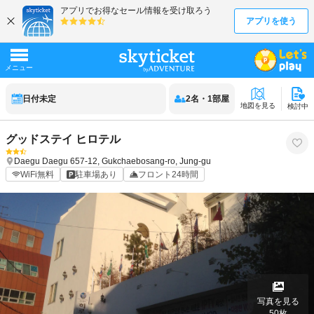
日付未定
2
名
・
1
部屋
地図を見る
検討中
グッドステイ ヒロテル
Daegu
Daegu
657-12, Gukchaebosang-ro, Jung-gu
WiFi無料
駐車場あり
フロント24時間
写真を見る
50
枚