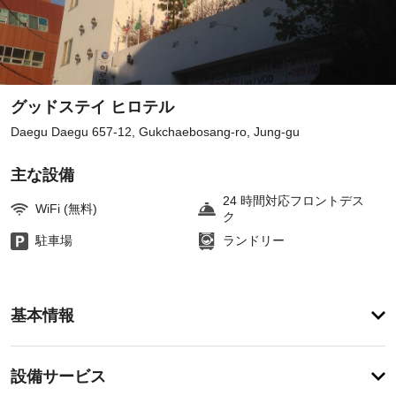
グッドステイ ヒロテル
Daegu Daegu 657-12, Gukchaebosang-ro, Jung-gu
主な設備
24 時間対応フロントデス
WiFi (無料)
ク
駐車場
ランドリー
ア
基本情報
メ
ニ
テ
設
設備サービス
ィ
備・
ル