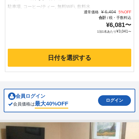
¥
6,404
通常価格
5
%OFF
合計
税・手数料込
/
¥
6,081
〜
¥
3,041
1泊1名あたり
〜
日付を選択する
会員ログイン
ログイン
最大
40
%OFF
会員価格は