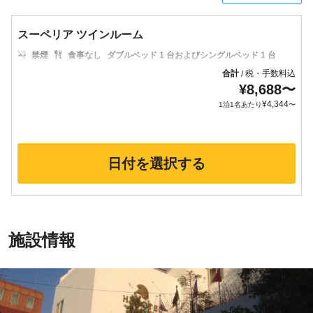
スーペリア ツインルーム
禁煙
食事なし
ダブルベッド 1 台およびシングルベッド 1 台
合計
税・手数料込
/
¥
8,688
〜
¥
4,344
1泊1名あたり
〜
日付を選択する
施設情報