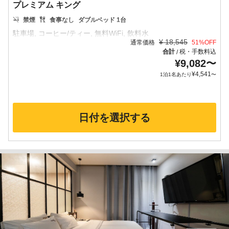
プレミアム キング
禁煙
食事なし
ダブルベッド 1台
¥
18,545
通常価格
51
%OFF
合計
税・手数料込
/
¥
9,082
〜
¥
4,541
1泊1名あたり
〜
日付を選択する