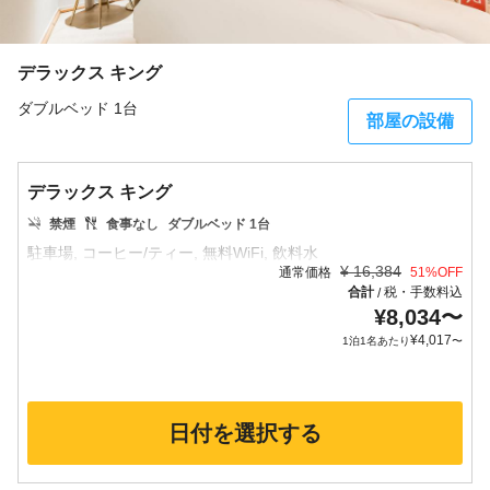
デラックス キング
ダブルベッド 1台
部屋の設備
デラックス キング
禁煙
食事なし
ダブルベッド 1台
¥
16,384
通常価格
51
%OFF
合計
税・手数料込
/
¥
8,034
〜
¥
4,017
1泊1名あたり
〜
日付を選択する