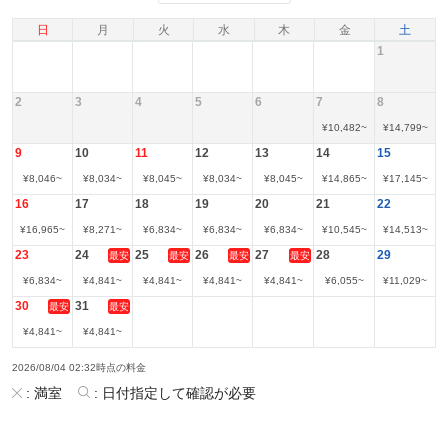
日
月
火
水
木
金
土
1
2
3
4
5
6
7
8
¥
10,482
~
¥
14,799
~
9
10
11
12
13
14
15
¥
8,046
~
¥
8,034
~
¥
8,045
~
¥
8,034
~
¥
8,045
~
¥
14,865
~
¥
17,145
~
16
17
18
19
20
21
22
¥
16,965
~
¥
8,271
~
¥
6,834
~
¥
6,834
~
¥
6,834
~
¥
10,545
~
¥
14,513
~
23
24
25
26
27
28
29
最安
最安
最安
最安
¥
6,834
~
¥
4,841
~
¥
4,841
~
¥
4,841
~
¥
4,841
~
¥
6,055
~
¥
11,029
~
30
31
最安
最安
¥
4,841
~
¥
4,841
~
2026/08/04 02:32時点の料金
:
満室
:
日付指定して確認が必要