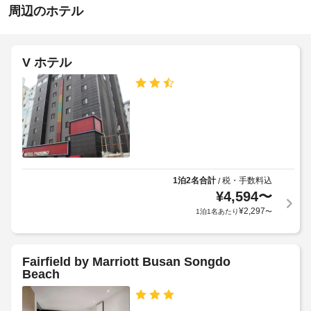
指
ど
ら
周辺のホテル
駐
定
を
せ
な
車
ご
し
利
場
設
用
V ホテル
施
い
備・
車
設
た
備
椅
だ
の
品
子
け
定
代
ま
対
め
:
す。
応
る
1
–
お
利
滞
な
食
用
在
し
事
規
1泊2名合計
税・手数料込
/
に
ホ
¥
4,594
〜
約
つ
テ
自
に
¥
2,297
1泊1名あたり
〜
き
ル
動
従
に
10000
販
っ
あ
KRW
売
る
て、
Fairfield by Marriott Busan Songdo
機
コ
追
上
Beach
ー
加
記
ヒ
車
ゲ
項
ー
椅