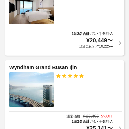
ス
目
シ
子
ト
以
ョ
対
ッ
料
外
応
プ 
金
に
/ 
の
が
も、
カ
シ
か
現
フ
1泊2名合計
税・手数料込
/
ャ
か
地
ェ
¥
20,449
〜
ト
る
に
で
¥
10,225
1泊1名あたり
〜
ル
軽
場
て
サ
食
合
お
を
ー
が
支
お
ビ
あ
Wyndham Grand Busan Ijin
払
召
ス
り
い
し
な
ま
が
上
し
が
す
必
り
場
要
く
手
合
な
だ
荷
に
場
さ
物
よ
合
い。
保
り、
が
食
¥
26,465
通常価格
5
%OFF
管
料
チ
あ
1泊2名合計
税・手数料込
/
雑
サ
ェ
¥
25,141
〜
り