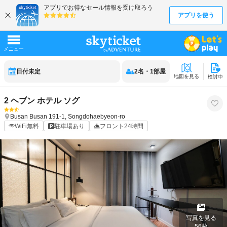
日付未定
2
名
・
1
部屋
地図を見る
検討中
2 ヘブン ホテル ソグ
Busan
Busan
191-1, Songdohaebyeon-ro
WiFi無料
駐車場あり
フロント24時間
写真を見る
56
枚