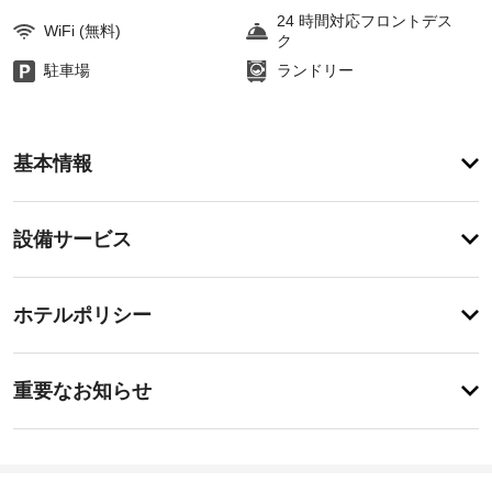
24 時間対応フロントデス
WiFi (無料)
ク
駐車場
ランドリー
ア
基本情報
メ
ニ
テ
設
設備サービス
ィ
備・
便
利
サ
チ
な
ー
ホテルポリシー
WiFi 
ェ
ビ
(無
ッ
料)、
ス
重
ク
自
重要なお知らせ
動
要
イ
販
屋
な
ン
売
根
お
19:00
機
付
-
な
知
き