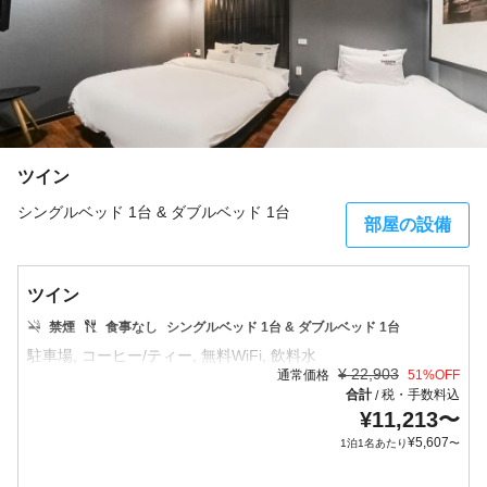
ツイン
シングルベッド 1台 & ダブルベッド 1台
部屋の設備
ツイン
禁煙
食事なし
シングルベッド 1台 & ダブルベッド 1台
¥
22,903
通常価格
51
%OFF
合計
税・手数料込
/
¥
11,213
〜
¥
5,607
1泊1名あたり
〜