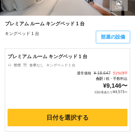
13枚
プレミアム ルーム キングベッド 1 台
キングベッド 1 台
部屋の設備
プレミアム ルーム キングベッド 1 台
禁煙
食事なし
キングベッド 1 台
¥
18,647
通常価格
51
%OFF
合計
税・手数料込
/
¥
9,146
〜
¥
4,573
1泊1名あたり
〜
日付を選択する