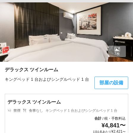
7枚
デラックス ツインルーム
キングベッド 1 台およびシングルベッド 1 台
部屋の設備
デラックス ツインルーム
禁煙
食事なし
キングベッド 1 台およびシングルベッド 1 台
合計
税・手数料込
/
¥
4,841
〜
¥
2,421
1泊1名あたり
〜