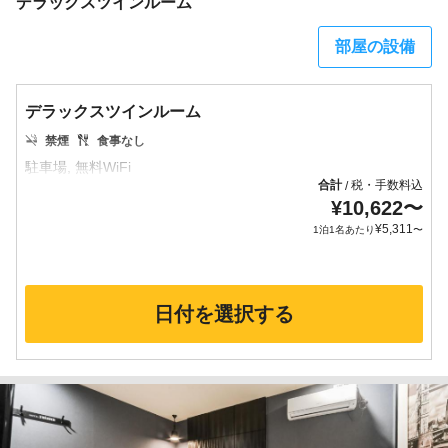
デラックスツインルーム
部屋の設備
デラックスツインルーム
禁煙
食事なし
合計
税・手数料込
/
¥
10,622
〜
¥
5,311
1泊1名あたり
〜
日付を選択する