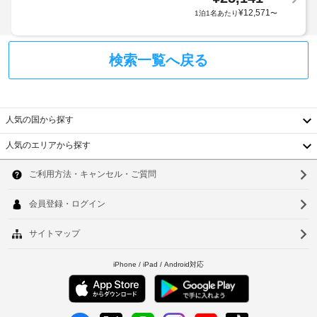
貨
ー
ッ
ま
¥
12,571
1泊1名あたり
〜
店 
ビ
ク
す。
/ 
ス
イ
ま
コ
ン
た
ン
検索一覧へ戻る
ビ
時
食
料
ニ
に
料
金
エ
政
品
と
ン
府
店
デ
人気の国から探す
ス
発
/
ポ
ス
行
コ
人気のエリアから探す
ジ
ト
韓
ア
の
ン
ッ
も
写
ビ
ト
国
ソ
ご
真
ニ
に
利
台
付
エ
ウ
は
用
き
ン
税
い
湾
ル
身
ス
金
た
中
だ
分
ス
が
釜
け
証
ト
含
国
山
ま
明
ア
ま
す。
香
書
れ
仁
客
と
て
エ
港