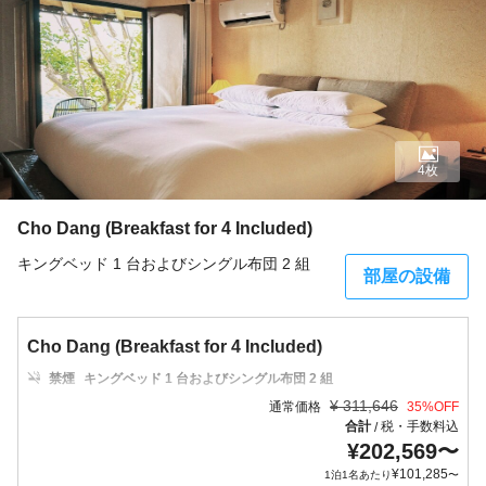
4枚
Cho Dang (Breakfast for 4 Included)
キングベッド 1 台およびシングル布団 2 組
部屋の設備
Cho Dang (Breakfast for 4 Included)
禁煙
キングベッド 1 台およびシングル布団 2 組
¥
311,646
通常価格
35
%OFF
合計
税・手数料込
/
¥
202,569
〜
¥
101,285
1泊1名あたり
〜