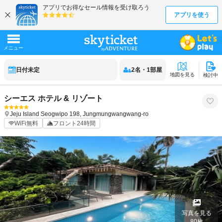
日付未定
2
名
・
1
部屋
地図を見る
検討中
シーエス ホテル & リゾート
Jeju Island
Seogwipo
198, Jungmungwangwang-ro
WiFi無料
フロント24時間
写真を見る
80
枚