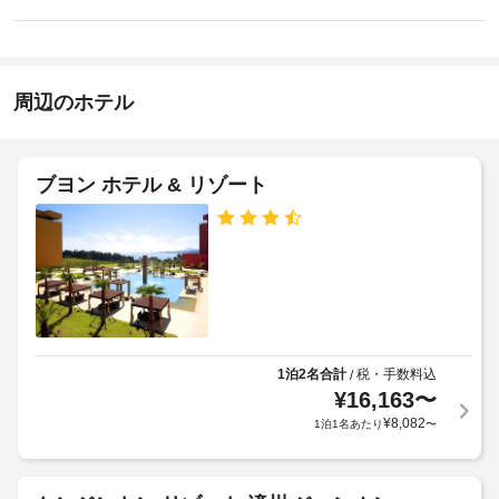
ジ
ド
な
ン
で
ラ
お
15:00
贅
イ
-
沢
知
ク
指
な
ら
周辺のホテル
リ
定
時
せ
な
ー
間
し
を
ニ
朝
過
ン
ブヨン ホテル & リゾート
施
ご
食
グ
設
し、
(郷
/
テ
の
土
ラ
ラ
定
料
ン
ス
め
理
や
ド
る
の
庭
リ
利
園
朝
ー
用
か
食)
サ
ら
規
1泊2名合計
税・手数料込
/
の
ー
の
¥
16,163
〜
約
料
ビ
眺
に
¥
8,082
1泊1名あたり
〜
金
め
ス
従
(概
を
っ
お
算)
施
て、
楽
: