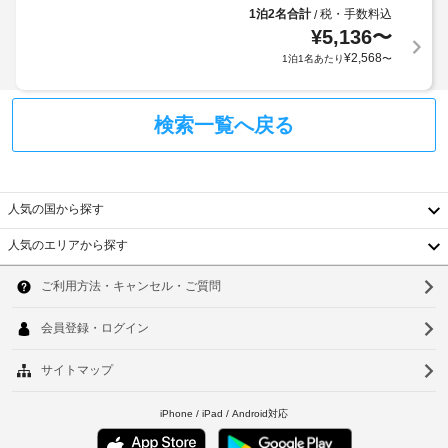
よ
お
サ
1泊2名合計
税・手数料込
/
近
り、
支
ー
¥
5,136
〜
隣
チ
ビ
払
¥
2,568
1泊1名あたり
〜
駐
ス、
ェ
い
ウ
車
ッ
が
ェ
場
ク
必
デ
検索一覧へ戻る
(無
イ
要
ィ
料)
ン
な
ン
時
グ
場
サ
会
に
合
人気の国から探す
ー
議
政
が
ビ
室
府
あ
人気のエリアから探す
ス
発
り
韓
を
行
WiFi
ま
ご
国
ソ
の
(無
利
す。
用
写
料)
ま
台
ウ
い
真
た
た
湾
ル
付
料
バ
だ
き
金
ー
中
け
釜
身
と
/
ま
国
山
分
す。
デ
ラ