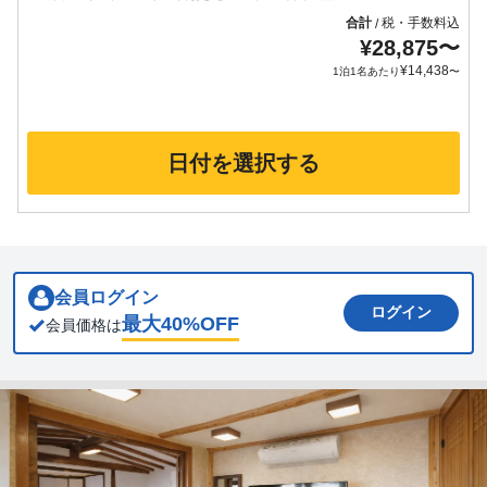
合計
税・手数料込
/
¥
28,875
〜
¥
14,438
1泊1名あたり
〜
日付を選択する
会員ログイン
ログイン
最大
40
%OFF
会員価格は