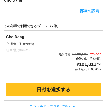
Cho Dang
部屋の設備
この部屋で利用できるプラン （2件）
Cho Dang
禁煙
朝食付き
¥
192,125
通常価格
37
%OFF
合計
税・手数料込
/
¥
121,011
〜
¥
60,506
1泊1名あたり
〜
日付を選択する
プランをすべて見る（2件）