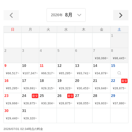
8月
2026年
日
月
火
水
木
金
土
1
2
3
4
5
6
7
8
¥
38,066
~
¥
98,445
~
9
10
11
12
13
14
15
¥
66,517
~
¥
107,347
~
¥
66,517
~
¥
65,295
~
¥
93,741
~
¥
34,879
~
16
17
18
19
20
21
22
最安
¥
65,295
~
¥
29,691
~
¥
29,315
~
¥
29,323
~
¥
30,453
~
¥
29,646
~
¥
28,875
~
23
24
25
26
27
28
29
最安
最安
¥
29,666
~
¥
28,875
~
¥
30,304
~
¥
28,875
~
¥
38,055
~
¥
29,603
~
¥
37,880
~
30
31
¥
29,440
~
¥
29,320
~
2026/07/31 02:34時点の料金