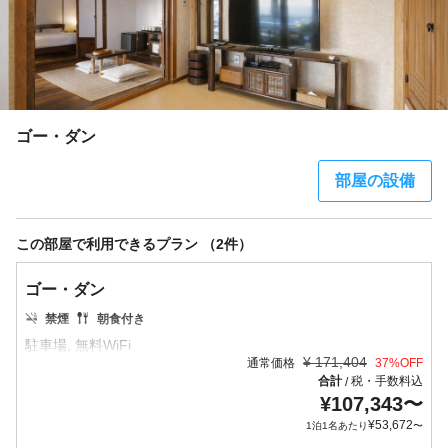
ゴー・ダン
部屋の設備
この部屋で利用できるプラン （2件）
ゴー・ダン
禁煙
朝食付き
¥
171,404
通常価格
37
%OFF
合計
税・手数料込
/
¥
107,343
〜
¥
53,672
1泊1名あたり
〜