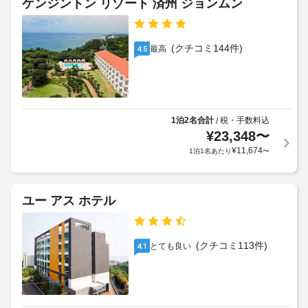
ケンジントン リゾート 済州 ジョンムン
設
し
追
大
か
み
加
人
い
ら
ゲ
35000
た
の
(クチコミ144件)
最高
4.5
ス
KRW、
だ
距
ト
け
子
離
料
ま
供
(メ
す。
金
27000
ー
こ
が
KRW
の
ト
1泊2名合計
税・手数料込
/
か
ホ
ル)
¥
23,348
〜
か
上
テ
-
¥
11,674
1泊1名あたり
〜
る
記
ル
15
場
で
項
は、
合
目
バ
WiFi 
が
以
ユー アス ホテル
(無
ン
あ
外
料)、
ケ
り
に
コ
ッ
ま
も、
ン
(クチコミ113件)
とても良い
4.1
ト
す
シ
現
ホ
ェ
場
地
ー
ル
合
に
ジ
ル
に
て
ュ 