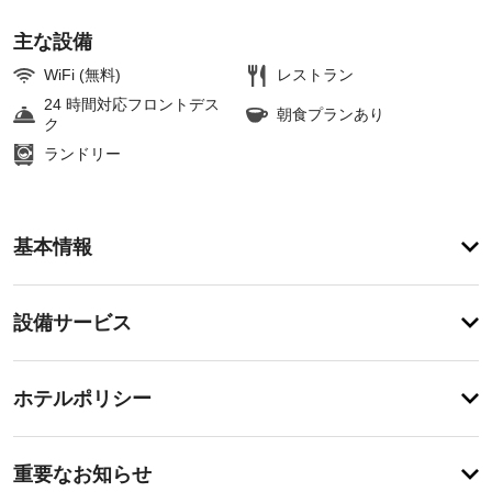
主な設備
WiFi (無料)
レストラン
24 時間対応フロントデス
朝食プランあり
ク
ランドリー
ア
基本情報
メ
ニ
テ
設
設備サービス
ィ
備・
施
設
サ
チ
内
ー
ホテルポリシー
の
ェ
ビ
マ
ッ
ッ
ス
重
ク
サ
重要なお知らせ
ー
要
イ