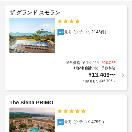
バ
ホ
ー
ー
ス
テ
ザ グランド スモラン
ベ
ル
キ
バ
ュ
ポ
ー
ー
(クチコミ2148件)
リ
最高
4.7
グ
ベ
シ
リ
キ
ル
ー
ュ
な
ー
ど
非
グ
を
¥
16,744
通常価格
20
%OFF
対
リ
お
1泊2名合計
税・手数料込
/
面
使
ル
¥
13,409
〜
式
い
¥
6,705
1泊1名あたり
〜
の
い
屋
た
チ
根
だ
ェ
な
け
ッ
The Siena PRIMO
し
ま
ク
す。
駐
イ
車
客
ン、
(クチコミ479件)
最高
4.8
場
室
非
の