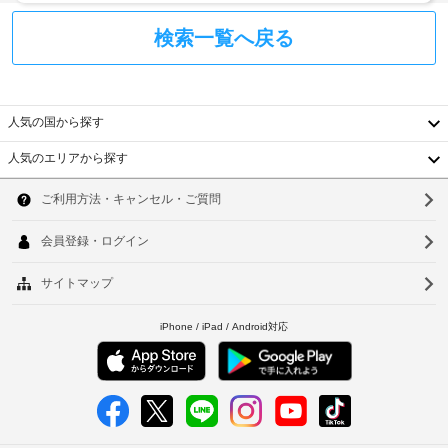
ジ
煙
な
エ
検索一覧へ戻る
ど
リ
の
備
ア
わ
限
っ
定
人気の国から探す
た
(違
キ
反
人気のエリアから探す
ッ
韓
の
チ
ン
場
国
ソ
が
合
あ
台
は
ウ
り、
罰
湾
ゆ
ル
金)
っ
中
釜
た
り
車
国
山
お
椅
く
香
子
仁
つ
対
ろ
港
川
応
ぎ
ベ
–
い
台