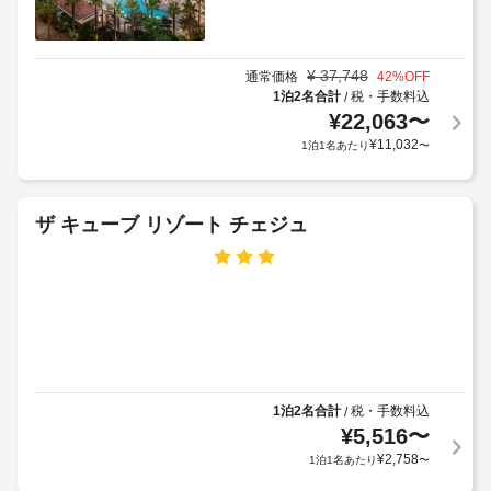
対
セ
設
面
ー
備
式
フ
と
の
¥
37,748
通常価格
42
%OFF
テ
サ
チ
1泊2名合計
税・手数料込
/
ィ
ー
ェ
¥
22,063
〜
ボ
ビ
ッ
¥
11,032
1泊1名あたり
〜
ッ
ス
ク
ク
全 
ア
6 
ス
ウ
室
(フ
ザ キューブ リゾート チェジュ
ト
あ
ロ
る
を
ン
客
ご
ト
室
利
デ
に
用
は、
ス
い
冷
ク)
た
蔵
庫、
だ
庭
1泊2名合計
税・手数料込
/
電
け
園
子
¥
5,516
〜
ま
レ
¥
2,758
す。
1泊1名あたり
〜
ン
喫