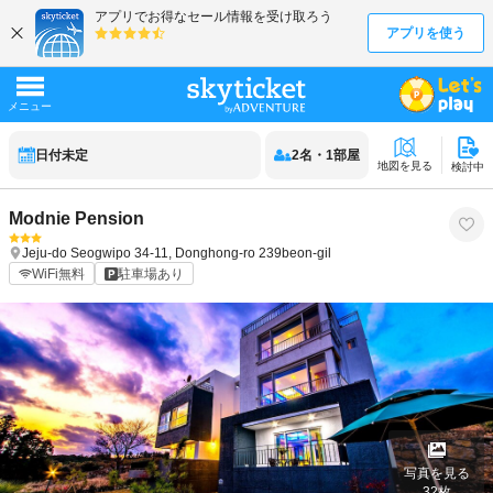
日付未定
2
名
・
1
部屋
地図を見る
検討中
Modnie Pension
Jeju-do
Seogwipo
34-11, Donghong-ro 239beon-gil
WiFi無料
駐車場あり
写真を見る
32
枚