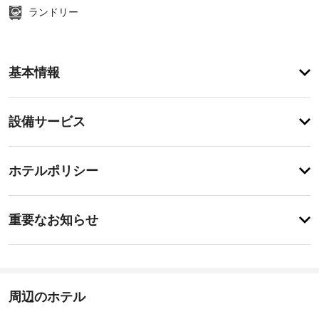
ランドリー
ア
基本情報
メ
ニ
テ
設
設備サービス
ィ
備・
庭
園
サ
登
か
録
ー
ホテルポリシー
ら
が
ビ
の
あ
眺
ス
り
事
め
ま
重要なお知らせ
を
前
せ
楽
指
ん
に
し
定
知
み、
喫
WiFi 
る
煙
(無
べ
周辺のホテル
ス
料)
き
ペ
や