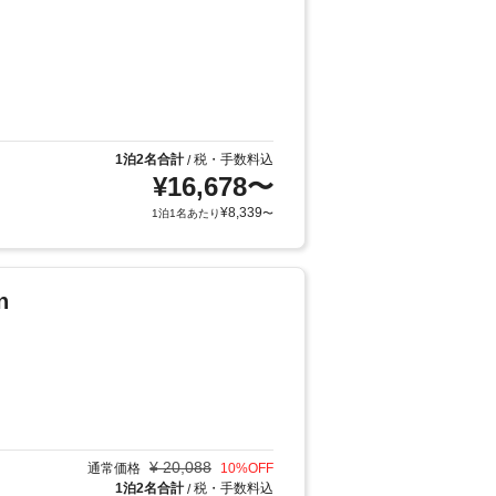
1泊2名合計
税・手数料込
/
¥
16,678
〜
¥
8,339
1泊1名あたり
〜
n
¥
20,088
通常価格
10
%OFF
1泊2名合計
税・手数料込
/