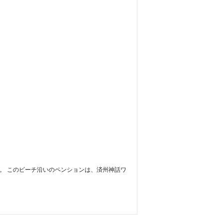
す。 このビーチ沿いのペンションは、済州神話ワ