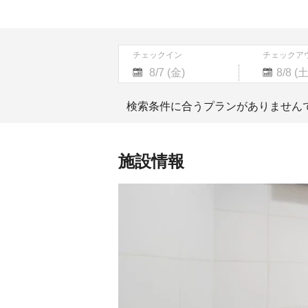
チェックイン
チェックア
Navigate
Navigate
forward
backward
検索条件に合うプランがありません
to
to
interact
interact
with
with
the
the
施設情報
calendar
calendar
and
and
select
select
a
a
date.
date.
Press
Press
the
the
question
question
mark
mark
key
key
to
to
get
get