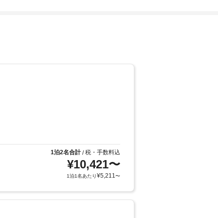
1泊2名合計
税・手数料込
/
¥
10,421
〜
¥
5,211
1泊1名あたり
〜