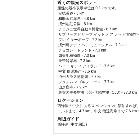
近くの観光スポット
距離の最小表示単位は 0.1 km です。
安德溪谷 - 3 km  
 和順金砂海岸 - 4.8 km  
 済州彫刻公園 - 6 km  
 チェジュ世界自動車博物館 - 6.7 km  
 リプリーズ ビリーブ イット オア ノット博物館 - 7.
 プレイ ケーポップ - 7.2 km  
 済州島テディ ベア ミュージアム - 7.3 km  
 チョコレートランド - 7.3 km  
 如美地植物園 - 7.3 km  
 天帝淵瀑布 - 7.3 km  
 ハロー キティ アイランド - 7.6 km  
 中文 穡達海岸 - 7.6 km  
 済州ガラス博物館 - 7.7 km  
 ジュンムン ゴルフ コース - 7.7 km  
 山房窟寺 - 7.9 km  
最寄の主要空港 : 済州国際空港 (CJU) - 37.3 km 
ロケーション
西帰浦の中文にあるス ペンションに宿泊すれば、
ールドまで 14.7 km、中文 穡達海岸まで 7.6 km
周辺ガイド
西帰浦 (中文周辺)