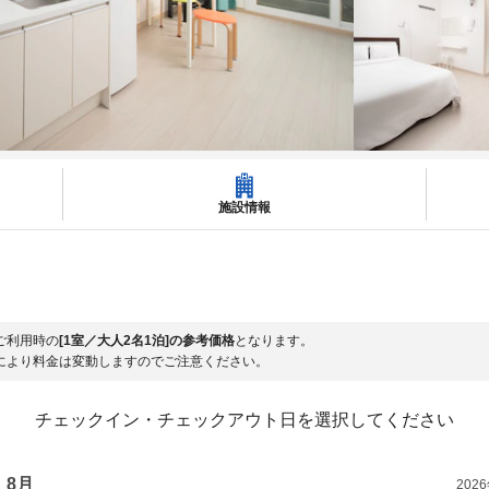
施設情報
ご利用時の
[1室／大人2名1泊]の参考価格
となります。
により料金は変動しますのでご注意ください。
チェックイン・チェックアウト日を選択してください
8月
202