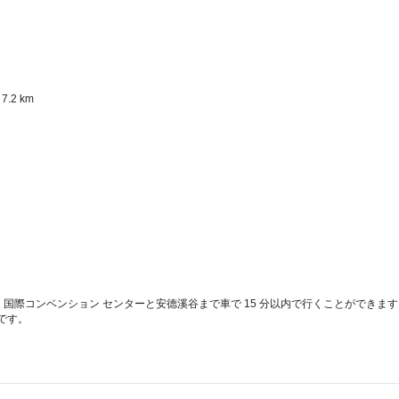
2 km  
国際コンベンション センターと安德溪谷まで車で 15 分以内で行くことができま
 です。