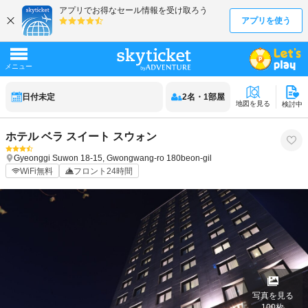
日付未定
2
名
・
1
部屋
地図を見る
検討中
ホテル ベラ スイート スウォン
Gyeonggi
Suwon
18-15, Gwongwang-ro 180beon-gil
WiFi無料
フロント24時間
写真を見る
100
枚