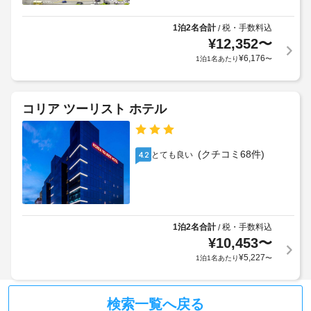
テ
8000
か
ル
ホ
KRW
る
の
ー
1泊2名合計
税・手数料込
/
空
ル
場
¥
12,352
〜
ル
ー
港
合
¥
6,176
1泊1名あたり
〜
ム
シ
が
会
サ
ャ
あ
議
ー
ト
り
ビ
室
コリア ツーリスト ホテル
ル
ま
ス 
の
サ
(営
す
数
業
ー
場
:
時
ビ
(クチコミ68件)
合
とても良い
4.2
1
間
ス
に
限
料
よ
定)
ビ
金
り、
を
ジ
:
ご
チ
ネ
利
1
1泊2名合計
税・手数料込
/
ェ
ス
用
車
¥
10,453
〜
ッ
セ
い
両
ク
¥
5,227
1泊1名あたり
〜
た
ン
あ
イ
だ
タ
た
ン
け
ー
り
ま
時
検索一覧へ戻る