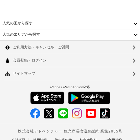
す。
150000
に
ウ
朝
KRW
政
食
ォ
(往
府
ビ
ー
復)
発
人気の国から探す
ュ
タ
行
ッ
ー
上
人気のエリアから探す
フ
の
サ
記
韓
ェ
写
ー
項
を
真
国
ソ
毎
バ
目
付
日 
ー
以
台
ウ
き
7:00 
外
身
～ 
湾
ル
に
24
9:00 
分
も、
時
中
ま
釜
証
現
間
で
明
国
山
お
地
対
書
召
に
応
香
と
仁
し
て
フ
付
上
港
川
お
ロ
が
随
支
ン
り
ベ
費
台
払
ト
い
用
ト
た
北
い
デ
精
だ
が
ス
ナ