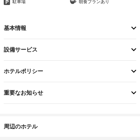
駐車場
朝食プランあり
ア
基本情報
メ
ニ
テ
設
設備サービス
ィ
備・
便
利
サ
チ
な
ー
ホテルポリシー
WiFi 
ェ
ビ
(無
ッ
料)、
ス
重
ク
コ
重要なお知らせ
ン
要
イ
シ
空
な
ン
ェ
港
お
15:00
ル
シ
-
ジ
知
ャ
3:00
ュ 
ら
周辺のホテル
ト
サ
せ
施
ル
ー