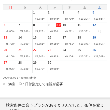
日
月
火
水
木
金
土
1
2
3
4
5
¥
8,745
~
¥
8,648
~
¥
8,700
~
¥
10,294
~
¥
10,854
~
6
7
8
9
10
11
12
最安
¥
8,809
~
¥
9,086
~
¥
9,123
~
¥
8,504
~
¥
9,211
~
¥
10,331
~
13
14
15
16
17
18
19
¥
8,738
~
¥
9,009
~
¥
8,761
~
¥
9,156
~
¥
8,761
~
¥
10,371
~
¥
10,904
~
20
21
22
23
24
25
26
¥
9,156
~
¥
8,932
~
¥
8,848
~
¥
8,963
~
¥
9,156
~
¥
10,331
~
¥
11,047
~
27
28
29
30
¥
8,936
~
¥
9,021
~
¥
8,773
~
¥
9,060
~
2026/08/02 17:49時点の料金
:
満室
:
日付指定して確認が必要
検索条件に合うプランがありませんでした。条件を変え