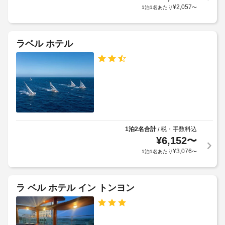
貨
が
¥
2,057
1泊1名あたり
〜
食
店 
あ
料
/ 
り
コ
品
ま
ン
店
ラベル ホテル
ビ
す
/
ニ
場
コ
エ
合
ン
ン
に
ビ
ス
よ
ス
ニ
り、
ト
エ
ア
チ
ン
を
ェ
ス
ご
1泊2名合計
税・手数料込
/
ッ
ス
利
¥
6,152
〜
ク
ト
用
¥
3,076
イ
1泊1名あたり
〜
く
ア
ン
だ
さ
時
会
い。
に
ラ ベル ホテル イン トンヨン
議
政
客
室
府
室
の
発
の
数