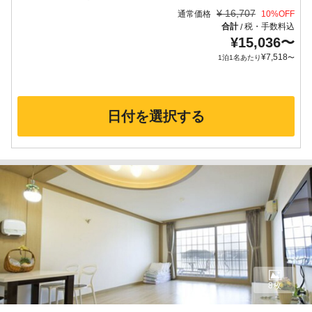
¥
16,707
通常価格
10
%OFF
合計
税・手数料込
/
¥
15,036
〜
¥
7,518
1泊1名あたり
〜
日付を選択する
8枚