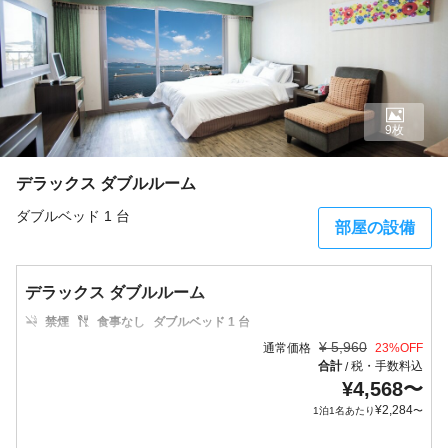
9枚
デラックス ダブルルーム
ダブルベッド 1 台
部屋の設備
デラックス ダブルルーム
禁煙
食事なし
ダブルベッド 1 台
¥
5,960
通常価格
23
%OFF
合計
税・手数料込
/
¥
4,568
〜
¥
2,284
1泊1名あたり
〜