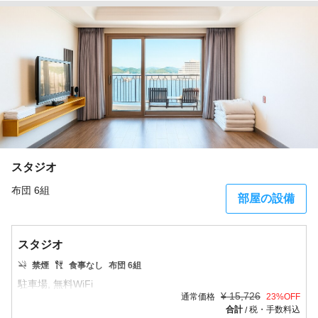
スタジオ
布団 6組
部屋の設備
スタジオ
禁煙
食事なし
布団 6組
¥
15,726
通常価格
23
%OFF
合計
税・手数料込
/