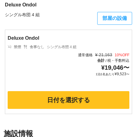
Deluxe Ondol
シングル布団 4 組
部屋の設備
Deluxe Ondol
禁煙
食事なし
シングル布団 4 組
¥
21,163
通常価格
10
%OFF
合計
税・手数料込
/
¥
19,046
〜
¥
9,523
1泊1名あたり
〜
日付を選択する
施設情報