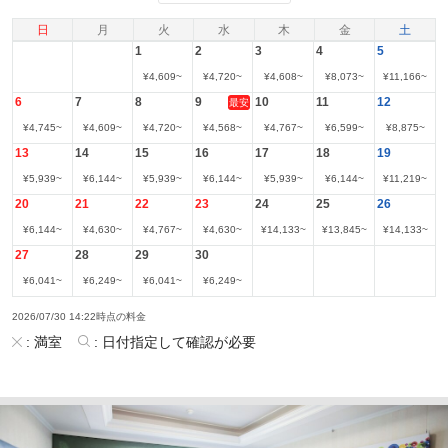
日
月
火
水
木
金
土
1
2
3
4
5
¥
4,609
~
¥
4,720
~
¥
4,608
~
¥
8,073
~
¥
11,166
~
6
7
8
9
10
11
12
最安
¥
4,745
~
¥
4,609
~
¥
4,720
~
¥
4,568
~
¥
4,767
~
¥
6,599
~
¥
8,875
~
13
14
15
16
17
18
19
¥
5,939
~
¥
6,144
~
¥
5,939
~
¥
6,144
~
¥
5,939
~
¥
6,144
~
¥
11,219
~
20
21
22
23
24
25
26
¥
6,144
~
¥
4,630
~
¥
4,767
~
¥
4,630
~
¥
14,133
~
¥
13,845
~
¥
14,133
~
27
28
29
30
¥
6,041
~
¥
6,249
~
¥
6,041
~
¥
6,249
~
2026/07/30 14:22時点の料金
:
満室
:
日付指定して確認が必要