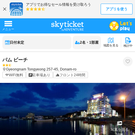
日付未定
2
名
・
1
部屋
地図を見る
検討中
パム ビーチ
Gyeongnam
Tongyeong
257-45, Donam-ro
WiFi無料
駐車場あり
フロント24時間
写真を見る
59
枚