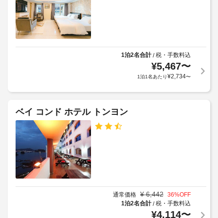
い
利
ン
い
用
た
ト
だ
規
デ
け
約
ス
ま
に
ク)
す。
1泊2名合計
税・手数料込
/
従
¥
5,467
〜
お
っ
車
食
¥
2,734
1泊1名あたり
〜
て、
椅
事
追
子
パ
加
対
ム 
ゲ
ベイ コンド ホテル トンヨン
応
ビ
ス
–
ー
ト
チ
な
で
料
し
の
金
軽
が
駐
食
か
車
に
か
は、
場
る
食
¥
6,442
(無
通常価格
36
%OFF
料
場
1泊2名合計
税・手数料込
/
料)
雑
合
¥
4,114
〜