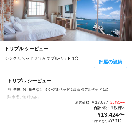
トリプル シービュー
シングルベッド 2台 & ダブルベッド 1台
部屋の設備
トリプル シービュー
禁煙
食事なし
シングルベッド 2台 & ダブルベッド 1台
¥
17,877
通常価格
25
%OFF
合計
税・手数料込
/
¥
13,424
〜
¥
6,712
1泊1名あたり
〜