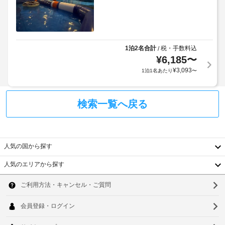
行
設
:
の
備
1
写
と
真
サ
ウ
付
ー
1泊2名合計
税・手数料込
/
ォ
き
ビ
¥
6,185
〜
ー
身
ス
タ
¥
3,093
1泊1名あたり
〜
分
全 
ー
50 
証
サ
室
明
ー
検索一覧へ戻る
あ
書
る
バ
と
客
ー
付
室
随
に
共
人気の国から探す
は、
費
用
床
用
人気のエリアから探す
暖
電
精
韓
房
子
算
が
レ
国
ソ
の
あ
ン
た
り、
台
ウ
ジ
滞
め
湾
在
ル
の