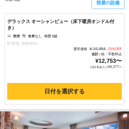
部屋の設備
デラックス オーシャンビュー（床下暖房オンドル付
き）
禁煙
食事なし
布団 5組
¥
16,984
通常価格
25
%OFF
合計
税・手数料込
/
¥
12,753
〜
¥
6,377
1泊1名あたり
〜
日付を選択する