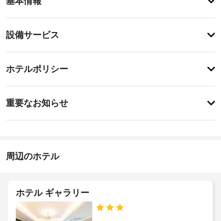
基本情報
メ
ニ
テ
設
設備サービス
ィ
備・
テ
ラ
サ
チ
ス
ー
ホテルポリシー
か
ェ
ビ
ら
ッ
の
ス
特
ク
眺
に
重要なお知らせ
め
イ
あ
を
セ
り
ン
楽
ま
ー
16:00
し
せ
フ
-
み、
ん
テ
21:00
WiFi 
周辺のホテル
ィ
(無
施
ボ
料)
設
な
ッ
ど
の
ク
ホテル ギャラリー
を
定
ス
お
め
(フ
使
る
ロ