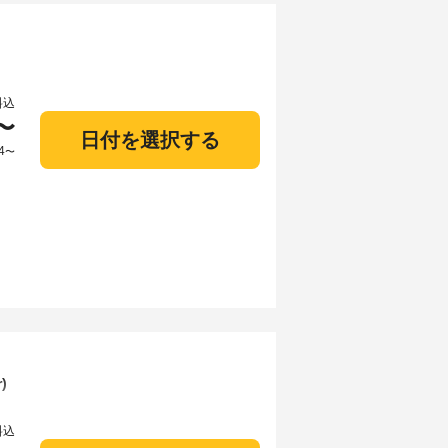
料込
〜
日付を選択する
4
〜
r)
料込