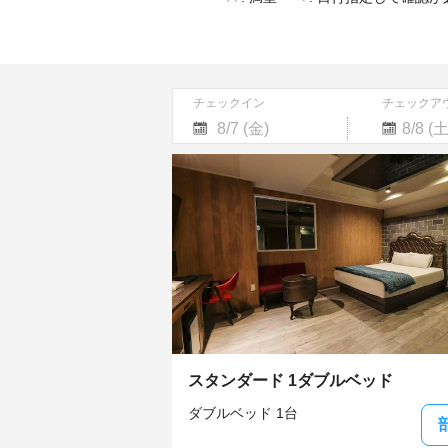
チェックイン
チェックア
Navigate
Navigate
forward
backward
to
to
interact
interact
with
with
the
the
calendar
calendar
and
and
select
select
a
a
date.
date.
Press
Press
the
the
スタンダード 1ダブルベッド
question
question
mark
mark
ダブルベッド 1台
key
key
to
to