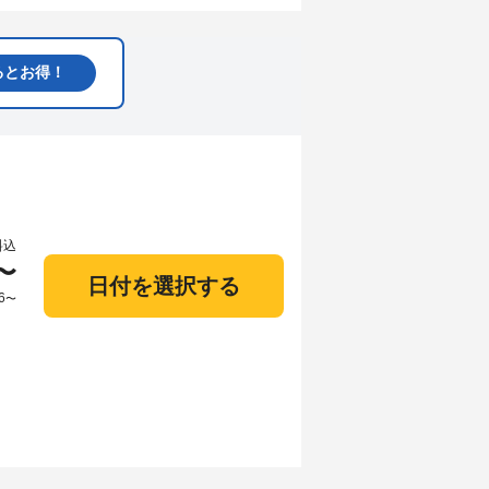
るとお得！
料込
〜
日付を選択する
6
〜