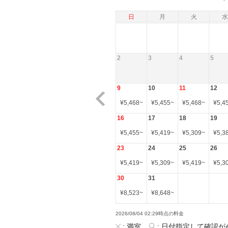
日
月
火
水
2
3
4
5
9
10
11
12
¥
5,468
~
¥
5,455
~
¥
5,468
~
¥
5,4
16
17
18
19
¥
5,455
~
¥
5,419
~
¥
5,309
~
¥
5,3
23
24
25
26
¥
5,419
~
¥
5,309
~
¥
5,419
~
¥
5,3
30
31
¥
8,523
~
¥
8,648
~
2026/08/04 02:29時点の料金
:
満室
:
日付指定して確認が