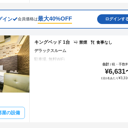
最大
40
%OFF
グイン
会員価格は
ログインす
キングベッド 1台
禁煙
食事なし
デラックスルーム
合計
税・手数
/
¥
6,631
¥
3,31
1泊1名あたり
部屋の設備