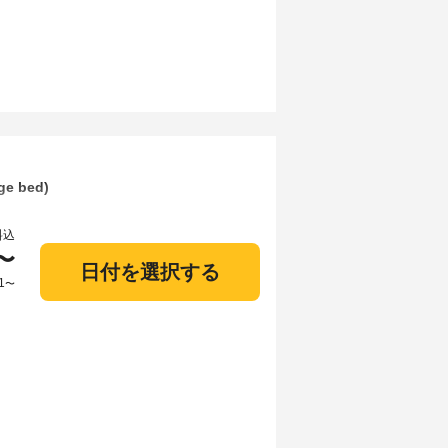
age bed)
料込
〜
日付を選択する
1
〜