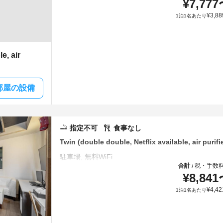
¥
7,777
¥
3,88
1泊1名あたり
e, air
部屋の設備
指定不可
食事なし
Twin (double double, Netflix available, air purifi
合計
税・手数
/
¥
8,841
¥
4,42
1泊1名あたり