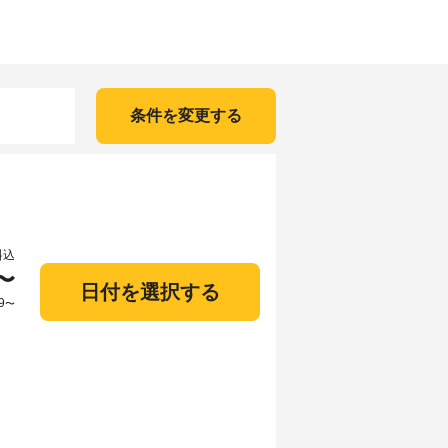
条件を変更する
料込
〜
日付を選択する
9
〜