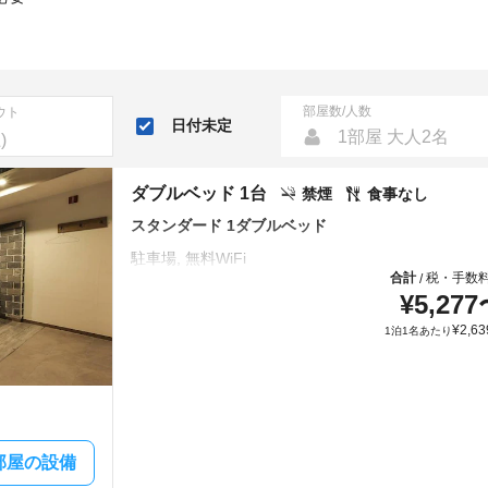
部屋数/人数
ウト
日付未定
1部屋 大人2名
ダブルベッド 1台
禁煙
食事なし
スタンダード 1ダブルベッド
合計
税・手数
/
¥
5,277
¥
2,63
1泊1名あたり
部屋の設備