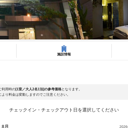
施設情報
ご利用時の
[1室／大人2名1泊]の参考価格
となります。
により料金は変動しますのでご注意ください。
チェックイン・チェックアウト日を選択してください
8月
202