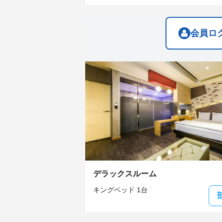
get
get
the
the
keyboard
keyboard
shortcuts
shortcuts
会員ロ
for
for
changing
changing
dates.
dates.
デラックスルーム
キングベッド 1台