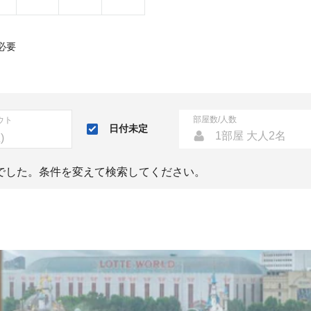
必要
部屋数/人数
ウト
日付未定
1部屋 大人2名
でした。条件を変えて検索してください。