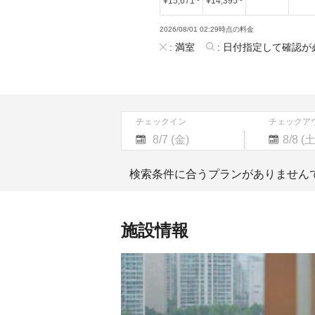
¥
15,671
~
¥
14,395
~
2026/08/01 02:29時点の料金
:
満室
:
日付指定して確認が
チェックイン
チェックア
Navigate
Navigate
forward
backward
検索条件に合うプランがありません
to
to
interact
interact
with
with
the
the
施設情報
calendar
calendar
and
and
select
select
a
a
date.
date.
Press
Press
the
the