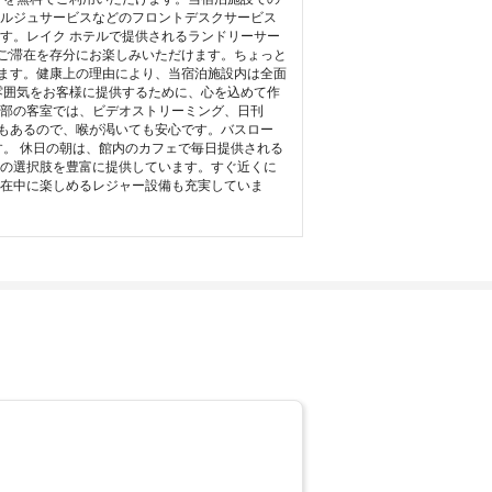
ェルジュサービスなどのフロントデスクサービス
す。レイク ホテルで提供されるランドリーサー
ご滞在を存分にお楽しみいただけます。ちょっと
ます。健康上の理由により、当宿泊施設内は全面
雰囲気をお客様に提供するために、心を込めて作
一部の客室では、ビデオストリーミング、日刊
もあるので、喉が渇いても安心です。バスロー
す。 休日の朝は、館内のカフェで毎日提供される
事の選択肢を豊富に提供しています。すぐ近くに
滞在中に楽しめるレジャー設備も充実していま