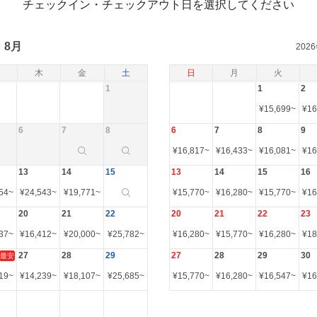
チェックイン・チェックアウト日を選択してください
8月
202
木
金
土
日
月
火
1
1
2
¥
15,699
~
¥
16
6
7
8
6
7
8
9
¥
16,817
~
¥
16,433
~
¥
16,081
~
¥
16
13
14
15
13
14
15
16
54
~
¥
24,543
~
¥
19,771
~
¥
15,770
~
¥
16,280
~
¥
15,770
~
¥
16
20
21
22
20
21
22
23
37
~
¥
16,412
~
¥
20,000
~
¥
25,782
~
¥
16,280
~
¥
15,770
~
¥
16,280
~
¥
18
27
28
29
27
28
29
30
最安
19
~
¥
14,239
~
¥
18,107
~
¥
25,685
~
¥
15,770
~
¥
16,280
~
¥
16,547
~
¥
16