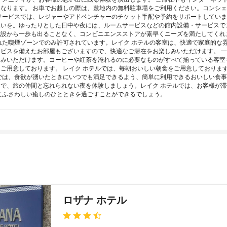
なります。 お車でお越しの際は、敷地内の無料駐車場をご利用ください。コンシ
サービスでは、レジャーやアドベンチャーのチケット手配や予約をサポートしていま
装いを。ゆったりとした日中や夜には、ルームサービスなどの館内設備・サービスで
施設から一歩も出ることなく、コンビニエンスストアが素早くニーズを満たしてくれ
れた喫煙ゾーンでのみ許可されています。レイク ホテルの客室は、快適で家庭的な
ビスを備えたお部屋もございますので、快適なご滞在をお楽しみいただけます。 
しみいただけます。コーヒーや紅茶を淹れるのに必要なものがすべて揃っている客室
ご用意しております。 レイク ホテルでは、毎朝おいしい朝食をご用意しておりま
では、食欲が湧いたときにいつでも満足できるよう、簡単に利用できるおいしい食
で、旅の仲間と忘れられない夜を体験しましょう。レイク ホテルでは、お客様が
にふさわしい癒しのひとときを過ごすことができるでしょう。
ロザナ ホテル