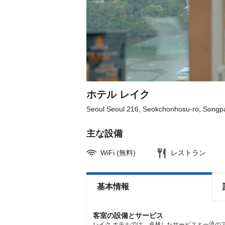
question
question
mark
mark
key
key
to
to
get
get
the
the
keyboard
keyboard
shortcuts
shortcuts
for
for
changing
changing
dates.
dates.
ホテル レイク
Seoul Seoul 216, Seokchonhosu-ro, Songp
主な設備
WiFi (無料)
レストラン
基本情報
客室の設備とサービス
レイク ホテルでは、卓越したサービスと一流の