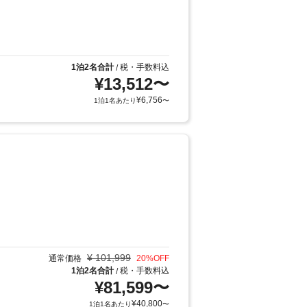
1泊2名合計
税・手数料込
/
¥
13,512
〜
¥
6,756
1泊1名あたり
〜
¥
101,999
通常価格
20
%OFF
1泊2名合計
税・手数料込
/
¥
81,599
〜
¥
40,800
1泊1名あたり
〜