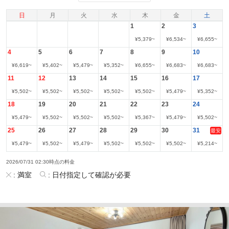
日
月
火
水
木
金
土
1
2
3
¥
5,379
~
¥
6,534
~
¥
6,655
~
4
5
6
7
8
9
10
¥
6,619
~
¥
5,402
~
¥
5,479
~
¥
5,352
~
¥
6,655
~
¥
6,683
~
¥
6,683
~
11
12
13
14
15
16
17
¥
5,502
~
¥
5,502
~
¥
5,502
~
¥
5,502
~
¥
5,502
~
¥
5,479
~
¥
5,352
~
18
19
20
21
22
23
24
¥
5,479
~
¥
5,502
~
¥
5,502
~
¥
5,502
~
¥
5,367
~
¥
5,479
~
¥
5,502
~
25
26
27
28
29
30
31
最安
¥
5,479
~
¥
5,502
~
¥
5,479
~
¥
5,502
~
¥
5,502
~
¥
5,502
~
¥
5,214
~
2026/07/31 02:30時点の料金
:
満室
:
日付指定して確認が必要