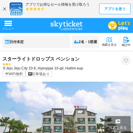
日付未定
2
名
・
1
部屋
地図を見る
検討中
スターライトドロップス ペンション
Jeju
Jeju City
33-6, Hyeopjae 10-gil, Hallim-eup
WiFi無料
駐車場あり
写真を見る
52
枚