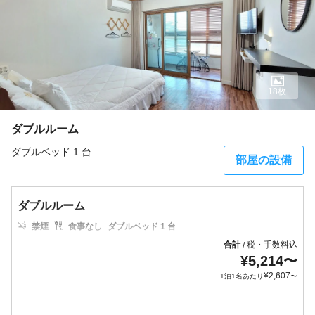
18枚
ダブルルーム
ダブルベッド 1 台
部屋の設備
ダブルルーム
禁煙
食事なし
ダブルベッド 1 台
合計
税・手数料込
/
¥
5,214
〜
¥
2,607
1泊1名あたり
〜