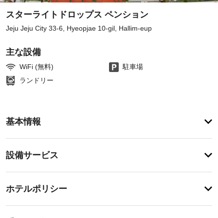
スターライトドロップス ペンション
Jeju Jeju City 33-6, Hyeopjae 10-gil, Hallim-eup
主な設備
WiFi (無料)
駐車場
ランドリー
ア
基本情報
メ
ニ
テ
設
設備サービス
ィ
備・
庭
園
サ
チ
か
ー
ホテルポリシー
ら
ェ
ビ
の
ッ
眺
ス
特
ク
め