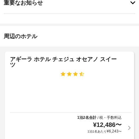
に
重要なお知らせ
を
イ
あ
楽
バ
り
ン
し
ま
ー
16:00
み、
せ
ベ
-
WiFi 
ん
キ
22:00
(無
周辺のホテル
ュ
料)
施
ー
や
設
バ
グ
ー
の
リ
アギーラ ホテル チェジュ オセアノ スイー
ベ
定
ル
ツ
キ
め
ュ
る
庭
ー
利
グ
園
用
リ
ル
規
ラ
な
約
ン
ど
に
ド
を
従
リ
お
1泊2名合計
税・手数料込
/
っ
使
ー
¥
12,486
〜
て、
い
設
¥
6,243
1泊1名あたり
〜
い
追
備