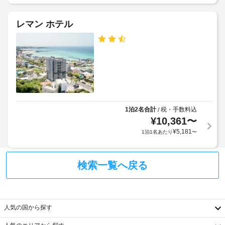
た
加
だ
ゲ
駐
け
レマン ホテル
ス
ま
車
ト
す。
場
料
(無
客
金
料)
室
が
の
か
設
共
か
備
用
る
と
電
場
1泊2名合計
税・手数料込
/
サ
子
合
¥
10,361
〜
ー
レ
が
¥
5,181
1泊1名あたり
〜
ビ
ン
あ
ス
ジ
り
全 
ま
検索一覧へ戻る
11 
WiFi
す
室
(無
あ
場
料)
る
合
客
に
人気の国から探す
室
よ
に
り、