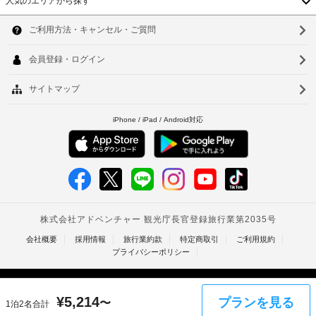
人気のエリアから探す
は、
韓
チ
大
型
ェ
国
ソ
冷
ッ
蔵
台
ク
ウ
庫 
イ
/ 
湾
ル
ン
冷
中
時
凍
釜
庫、
に
国
山
コ
政
ン
府
香
仁
ロ
発
な
港
川
行
ど
の
ベ
の
台
備
写
ト
北
わ
真
っ
付
ナ
台
た
き
簡
ム
南
身
易
分
キ
タ
高
ッ
証
¥
5,214
プランを見る
〜
1泊2名合計
イ
チ
雄
明