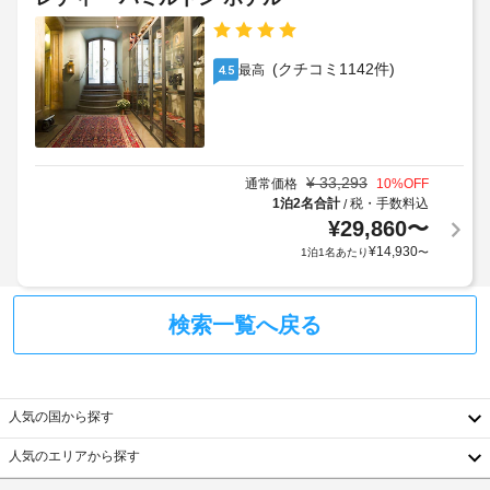
(クチコミ1142件)
最高
4.5
¥
33,293
通常価格
10
%OFF
1泊2名合計
税・手数料込
/
¥
29,860
〜
¥
14,930
1泊1名あたり
〜
検索一覧へ戻る
人気の国から探す
人気のエリアから探す
韓