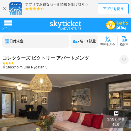
日付未定
2
名
・
1
部屋
地図を見る
検討中
コレクターズ ビクトリー アパートメンツ
Stockholm
Lilla Nygatan 5
写真を見る
45
枚