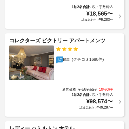
1泊2名合計
税・手数料込
/
¥
18,565
〜
¥
9,283
1泊1名あたり
〜
コレクターズ ビクトリー アパートメンツ
(クチコミ1688件)
最高
4.7
¥
109,527
通常価格
10
%OFF
1泊2名合計
税・手数料込
/
¥
98,574
〜
¥
49,287
1泊1名あたり
〜
レディー ハミルトン ホテル