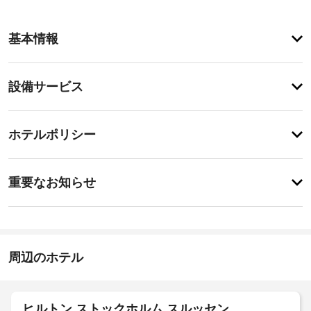
登
録
基本情報
が
あ
り
登
ま
設備サービス
録
せ
が
ん
あ
登
り
録
ホテルポリシー
ま
が
せ
あ
ん
特
り
に
ま
重要なお知らせ
あ
せ
り
ん
ま
せ
ん
周辺のホテル
ヒルトン ストックホルム スルッセン