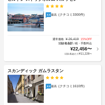
(クチコミ3300件)
最高
4.4
¥
26,419
通常価格
15
%OFF
1泊2名合計
税・手数料込
/
¥
22,456
〜
¥
11,228
1泊1名あたり
〜
スカンディック ガムラスタン
(クチコミ1610件)
最高
4.4