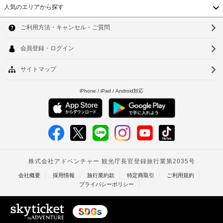
期
か
ト
人気のエリアから探す
ま
間
か
韓
す。
デ
は、
る
そ
ス
国
5
ソ
場
の
ク
月
他
合
台
(時
ウ
の
01
が
間
設
湾
日
ル
あ
限
備
～
り
中
と
定)
釜
9
ま
し
国
月
す
山
て
WiFi
30
こ
場
香
(無
仁
の
日
合
料)
ペ
で
港
に
川
ン
す。
よ
シ
ベ
プ
台
プ
り、
ョ
レ
ー
ト
チ
ン
北
イ
ル
で
ェ
ナ
グ
台
は、
は
ッ
ラ
WiFi 
10:00
ム
ク
南
(無
ウ
～
イ
料)、
タ
ン
高
21:00
ン
バ
ド
ま
時
イ
ー