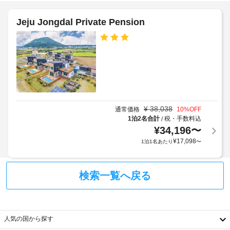
設
ン
ホ
な
に
の
し
テ
Jeju Jongdal Private Pension
利
定
ル
用
め
手
し、
ポ
る
荷
テ
リ
利
ラ
物
シ
用
ス
保
や
ー
規
管
庭
約
サ
園
季
に
ー
か
¥
38,038
通常価格
10
%OFF
節
従
ビ
ら
1泊2名合計
税・手数料込
/
限
っ
の
ス
¥
34,196
〜
定
て、
眺
¥
17,098
1泊1名あたり
〜
プ
め
追
屋
を
ー
加
外
お
ル
ゲ
家
楽
検索一覧へ戻る
の
ス
具
し
予
ト
み
定
料
い
フ
営
た
金
ロ
人気の国から探す
だ
業
が
ン
け