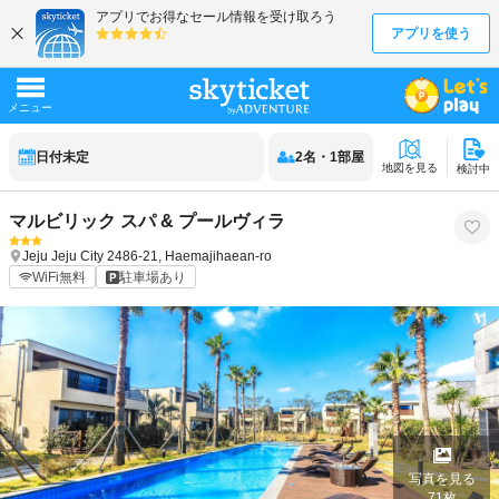
日付未定
2
名
・
1
部屋
地図を見る
検討中
マルビリック スパ & プールヴィラ
Jeju
Jeju City
2486-21, Haemajihaean-ro
WiFi無料
駐車場あり
写真を見る
71
枚