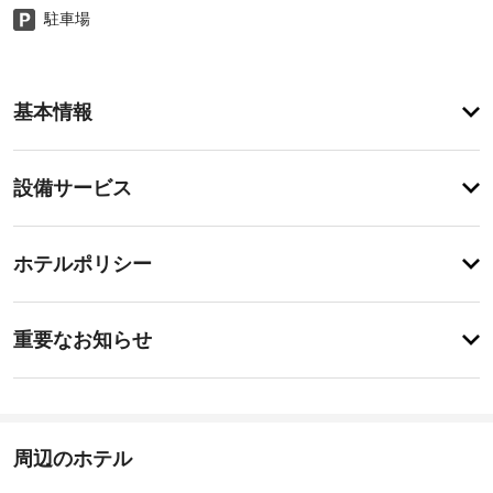
駐車場
ア
基本情報
メ
ニ
テ
設
設備サービス
ィ
備・
屋
外
サ
チ
プ
ー
ホテルポリシー
ー
ェ
ビ
ル
ッ
な
ス
事
ク
ど
重要なお知らせ
を
前
イ
レ
車
に
ン
ク
椅
知
16:00
リ
子
-
エ
る
対
23:00
ー
べ
周辺のホテル
応
シ
き
施
–
ョ