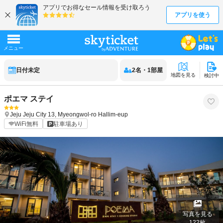
日付未定
2
名
・
1
部屋
地図を見る
検討中
ポエマ ステイ
Jeju
Jeju City
13, Myeongwol-ro Hallim-eup
WiFi無料
駐車場あり
写真を見る
122
枚