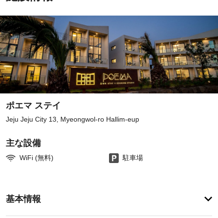
ポエマ ステイ
Jeju Jeju City 13, Myeongwol-ro Hallim-eup
主な設備
WiFi (無料)
駐車場
ア
基本情報
メ
ニ