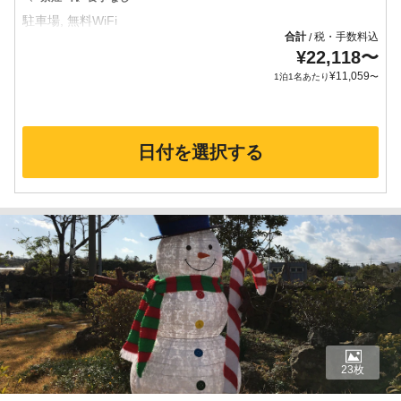
合計
税・手数料込
/
¥
22,118
〜
¥
11,059
1泊1名あたり
〜
日付を選択する
23枚