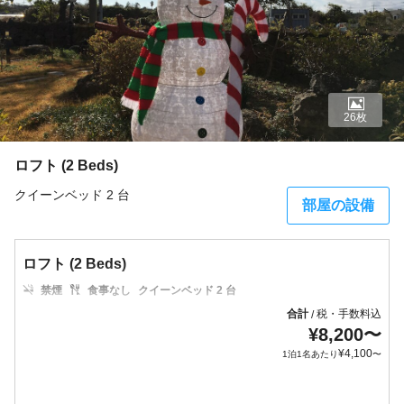
26枚
ロフト (2 Beds)
クイーンベッド 2 台
部屋の設備
ロフト (2 Beds)
禁煙
食事なし
クイーンベッド 2 台
合計
税・手数料込
/
¥
8,200
〜
¥
4,100
1泊1名あたり
〜