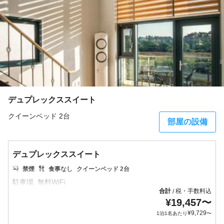
デュプレックススイート
クイーンベッド 2台
部屋の設備
デュプレックススイート
禁煙
食事なし
クイーンベッド 2台
合計
税・手数料込
/
¥
19,457
〜
¥
9,729
1泊1名あたり
〜