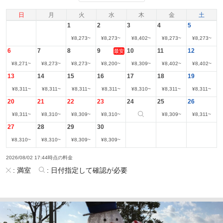
日
月
火
水
木
金
土
1
2
3
4
5
¥
8,273
~
¥
8,273
~
¥
8,402
~
¥
8,273
~
¥
8,273
~
6
7
8
9
10
11
12
最安
¥
8,271
~
¥
8,273
~
¥
8,273
~
¥
8,200
~
¥
8,309
~
¥
8,402
~
¥
8,402
~
13
14
15
16
17
18
19
¥
8,311
~
¥
8,311
~
¥
8,311
~
¥
8,311
~
¥
8,310
~
¥
8,311
~
¥
8,311
~
20
21
22
23
24
25
26
¥
8,311
~
¥
8,310
~
¥
8,309
~
¥
8,310
~
¥
8,309
~
¥
8,311
~
27
28
29
30
¥
8,310
~
¥
8,310
~
¥
8,309
~
¥
8,309
~
2026/08/02 17:44時点の料金
:
満室
:
日付指定して確認が必要