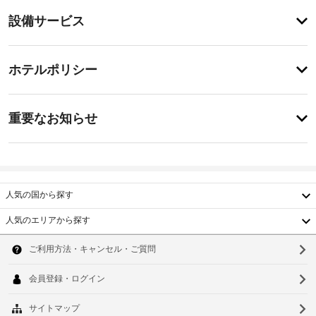
テ
設
設備サービス
ィ
備・
テ
ラ
サ
チ
ス
ー
ホテルポリシー
や
ェ
ビ
庭
ッ
園
ス
重
ク
か
重要なお知らせ
ら
要
イ
の
釣
な
ン
眺
り
お
15:00
め
場
-
を
知
(近
深
楽
ら
人気の国から探す
隣)
夜
し
せ
0
み、
人気のエリアから探す
時
WiFi 
レ
韓
可
(無
セ
施
料)
動
国
ソ
プ
設
な
式
シ
ど
台
の
ウ
ベ
ョ
を
定
ッ
湾
お
ン
ル
め
ド
使