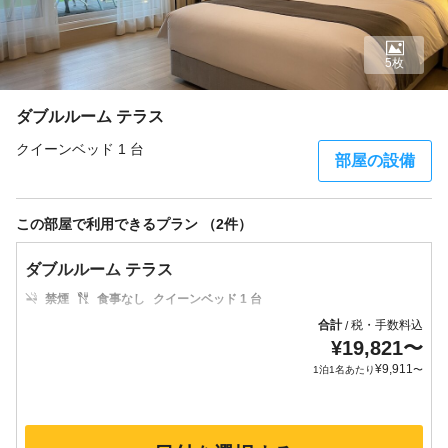
5枚
ダブルルーム テラス
クイーンベッド 1 台
部屋の設備
この部屋で利用できるプラン （2件）
ダブルルーム テラス
禁煙
食事なし
クイーンベッド 1 台
合計
税・手数料込
/
¥
19,821
〜
¥
9,911
1泊1名あたり
〜