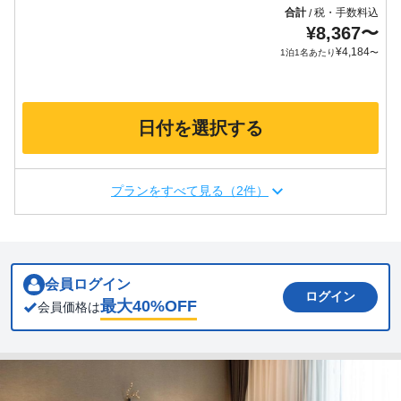
合計
税・手数料込
/
¥
8,367
〜
¥
4,184
1泊1名あたり
〜
日付を選択する
プランをすべて見る（2件）
会員ログイン
ログイン
最大
40
%OFF
会員価格は