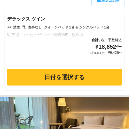
部屋の設備
デラックス ツイン
禁煙
食事なし
クイーンベッド 1台 & シングルベッド 1台
合計
税・手数料込
/
¥
18,852
〜
¥
9,426
1泊1名あたり
〜
日付を選択する