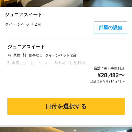
ジュニアスイート
クイーンベッド 2台
部屋の設備
ジュニアスイート
禁煙
食事なし
クイーンベッド 2台
合計
税・手数料込
/
¥
28,482
〜
¥
14,241
1泊1名あたり
〜
日付を選択する