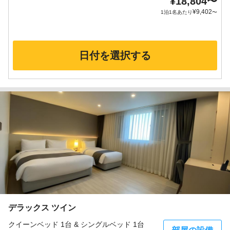
¥
18,804
〜
¥
9,402
1泊1名あたり
〜
日付を選択する
デラックス ツイン
クイーンベッド 1台 & シングルベッド 1台