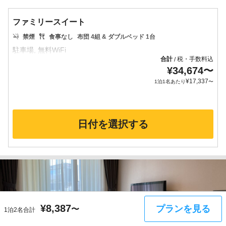
ファミリースイート
禁煙
食事なし
布団 4組 & ダブルベッド 1台
合計
税・手数料込
/
¥
34,674
〜
¥
17,337
1泊1名あたり
〜
日付を選択する
¥
8,387
プランを見る
〜
1泊2名合計