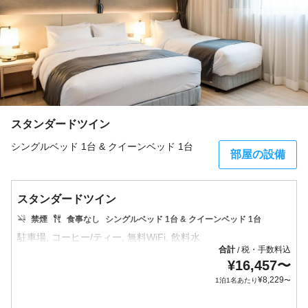
スタンダードツイン
シングルベッド 1台 & クイーンベッド 1台
部屋の設備
スタンダードツイン
禁煙
食事なし
シングルベッド 1台 & クイーンベッド 1台
合計
税・手数料込
/
¥
16,457
〜
¥
8,229
1泊1名あたり
〜