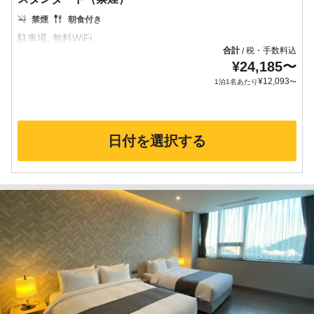
禁煙
朝食付き
合計
税・手数料込
/
¥
24,185
〜
¥
12,093
1泊1名あたり
〜
日付を選択する