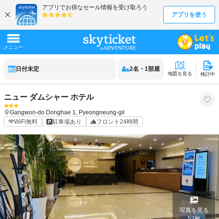
日付未定
2
名
・
1
部屋
地図を見る
検討中
ニュー ダムシャー ホテル
Gangwon-do
Donghae
1, Pyeongneung-gil
WiFi無料
駐車場あり
フロント24時間
写真を見る
53
枚