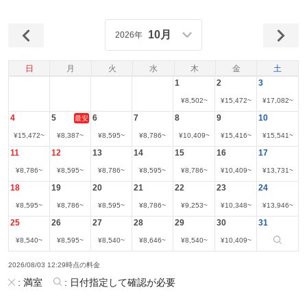
10月
2026年
日
月
火
水
木
金
土
1
2
3
¥
8,502
~
¥
15,472
~
¥
17,082
~
4
5
6
7
8
9
10
最安
¥
15,472
~
¥
8,387
~
¥
8,595
~
¥
8,786
~
¥
10,409
~
¥
15,416
~
¥
15,541
~
11
12
13
14
15
16
17
¥
8,786
~
¥
8,595
~
¥
8,786
~
¥
8,595
~
¥
8,786
~
¥
10,409
~
¥
13,731
~
18
19
20
21
22
23
24
¥
8,595
~
¥
8,786
~
¥
8,595
~
¥
8,786
~
¥
9,253
~
¥
10,348
~
¥
13,946
~
25
26
27
28
29
30
31
¥
8,540
~
¥
8,595
~
¥
8,540
~
¥
8,646
~
¥
8,540
~
¥
10,409
~
2026/08/03 12:29時点の料金
:
満室
:
日付指定して確認が必要