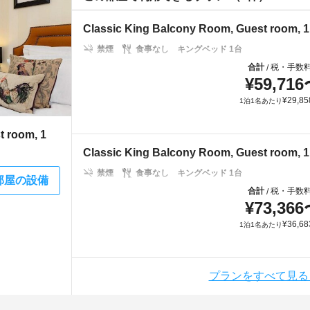
Classic King Balcony Room, Guest room, 1
禁煙
食事なし
キングベッド 1台
合計
税・手数
/
¥
59,716
¥
29,85
1泊1名あたり
t room, 1
Classic King Balcony Room, Guest room, 1
禁煙
食事なし
キングベッド 1台
部屋の設備
合計
税・手数
/
¥
73,366
¥
36,68
1泊1名あたり
プランをすべて見る