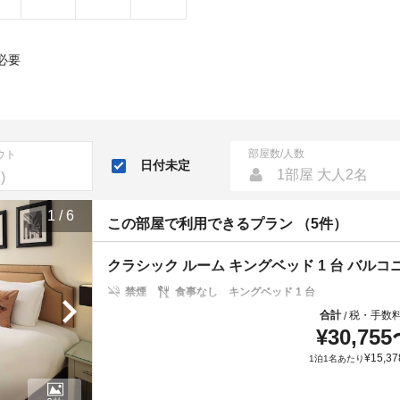
必要
部屋数/人数
ウト
日付未定
1部屋 大人2名
1
/
6
この部屋で利用できるプラン （5件）
クラシック ルーム キングベッド 1 台 バルコ
禁煙
食事なし
キングベッド 1 台
合計
税・手数
/
¥
30,755
¥
15,37
1泊1名あたり