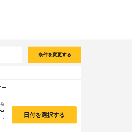
条件を変更する
ニー
料込
〜
日付を選択する
8
〜