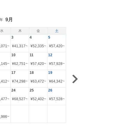
9月
6年
水
木
金
土
3
4
5
,071
~
¥
41,317
~
¥
52,335
~
¥
57,420
~
10
11
12
,145
~
¥
62,751
~
¥
57,420
~
¥
57,928
~
17
18
19
,412
~
¥
74,298
~
¥
63,472
~
¥
64,342
~
24
25
26
,477
~
¥
68,527
~
¥
52,402
~
¥
57,528
~
,986
~