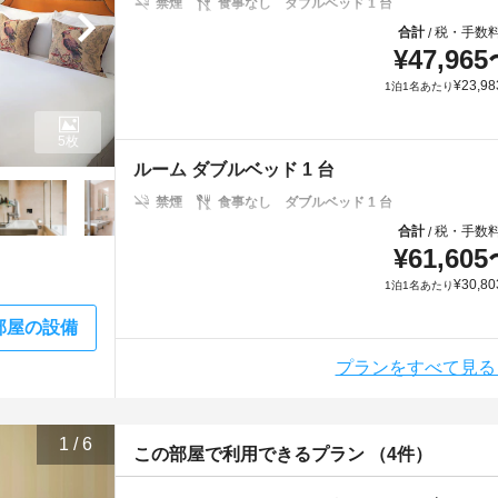
禁煙
食事なし
ダブルベッド 1 台
合計
税・手数
/
¥
47,965
¥
23,98
1泊1名あたり
5枚
ルーム ダブルベッド 1 台
禁煙
食事なし
ダブルベッド 1 台
合計
税・手数
/
¥
61,605
¥
30,80
1泊1名あたり
部屋の設備
プランをすべて見る
1
/
6
この部屋で利用できるプラン （4件）