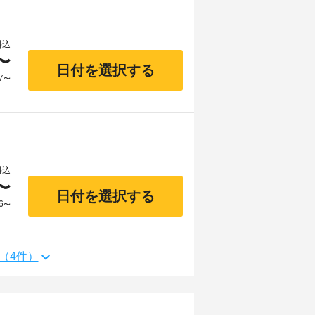
料込
〜
日付を選択する
7
〜
料込
〜
日付を選択する
6
〜
（4件）