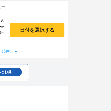
ニー
料込
〜
日付を選択する
6
〜
（5件）
るとお得！