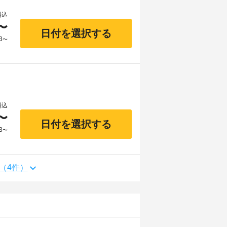
料込
〜
日付を選択する
3
〜
料込
〜
日付を選択する
3
〜
（4件）