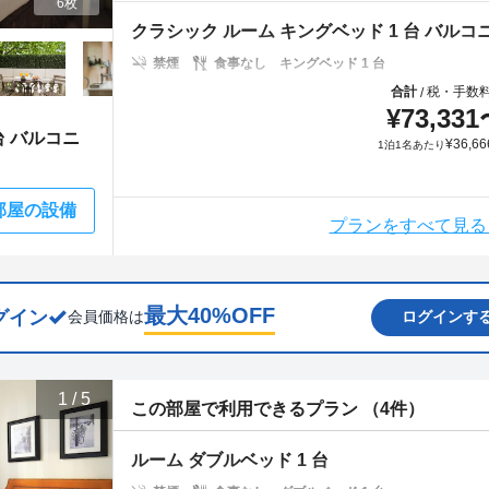
6枚
クラシック ルーム キングベッド 1 台 バルコ
禁煙
食事なし
キングベッド 1 台
合計
税・手数
/
¥
73,331
台 バルコニ
¥
36,66
1泊1名あたり
部屋の設備
プランをすべて見る
最大
40
%OFF
グイン
会員価格は
ログインす
1
/
5
この部屋で利用できるプラン （4件）
ルーム ダブルベッド 1 台