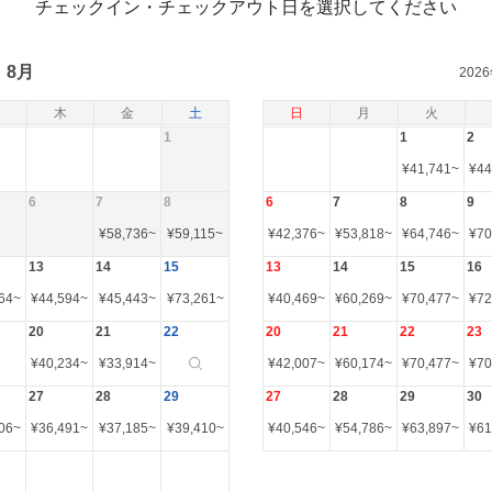
チェックイン・チェックアウト日を選択してください
8月
202
木
金
土
日
月
火
1
1
2
¥
41,741
~
¥
44
6
7
8
6
7
8
9
¥
58,736
~
¥
59,115
~
¥
42,376
~
¥
53,818
~
¥
64,746
~
¥
70
13
14
15
13
14
15
16
64
~
¥
44,594
~
¥
45,443
~
¥
73,261
~
¥
40,469
~
¥
60,269
~
¥
70,477
~
¥
72
20
21
22
20
21
22
23
¥
40,234
~
¥
33,914
~
¥
42,007
~
¥
60,174
~
¥
70,477
~
¥
70
27
28
29
27
28
29
30
06
~
¥
36,491
~
¥
37,185
~
¥
39,410
~
¥
40,546
~
¥
54,786
~
¥
63,897
~
¥
61