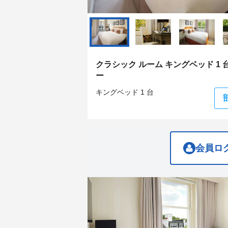
question
question
mark
mark
key
key
to
to
get
get
the
the
keyboard
keyboard
クラシック ルーム キングベッド 1 
shortcuts
shortcuts
ー
for
for
changing
changing
キングベッド 1 台
dates.
dates.
会員ロ