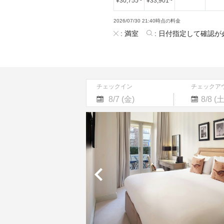
¥
30,755
~
¥
33,901
~
2026/07/30 21:40時点の料金
:
満室
:
日付指定して確認が
チェックイン
チェックア
Navigate
Navigate
forward
backward
to
to
interact
interact
with
with
the
the
calendar
calendar
and
and
select
select
a
a
date.
date.
Press
Press
the
the