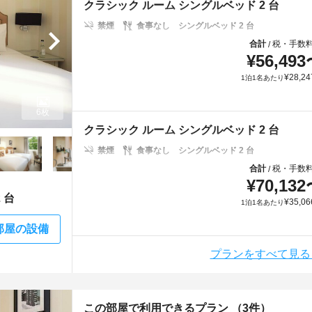
クラシック ルーム シングルベッド 2 台
禁煙
食事なし
シングルベッド 2 台
合計
税・手数
/
¥
56,493
¥
28,24
1泊1名あたり
6枚
クラシック ルーム シングルベッド 2 台
禁煙
食事なし
シングルベッド 2 台
合計
税・手数
/
¥
70,132
 台
¥
35,06
1泊1名あたり
部屋の設備
プランをすべて見る
この部屋で利用できるプラン （3件）