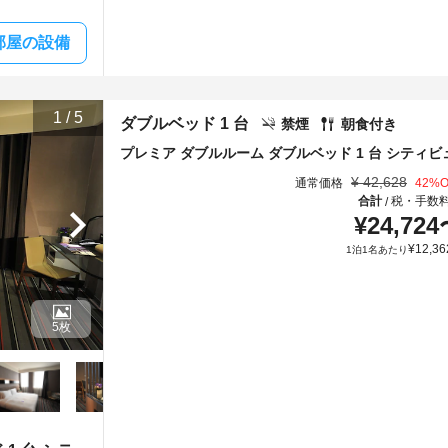
部屋の設備
1
/
5
ダブルベッド 1 台
禁煙
朝食付き
プレミア ダブルルーム ダブルベッド 1 台 シティビ
¥
42,628
通常価格
42
%O
合計
税・手数
/
¥
24,724
¥
12,36
1泊1名あたり
5枚