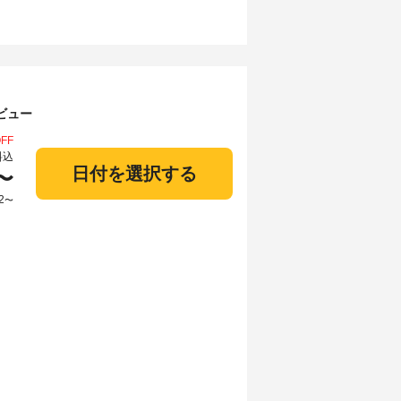
ビュー
FF
料込
日付を選択する
〜
2
〜