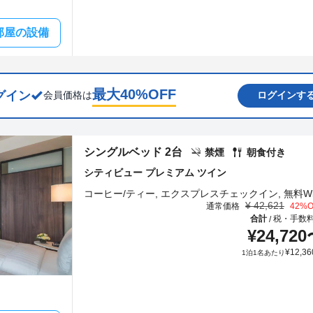
部屋の設備
最大
40
%OFF
グイン
会員価格は
ログインす
シングルベッド 2台
禁煙
朝食付き
シティビュー プレミアム ツイン
¥
42,621
通常価格
42
%O
合計
税・手数
/
¥
24,720
¥
12,36
1泊1名あたり