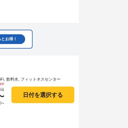
るとお得！
FF
料込
日付を選択する
〜
0
〜