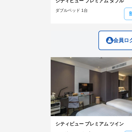
シティビュー プレミアム ダブル
question
question
mark
mark
ダブルベッド 1台
key
key
to
to
get
get
the
the
keyboard
keyboard
shortcuts
shortcuts
会員ロ
for
for
changing
changing
dates.
dates.
シティビュー プレミアム ツイン