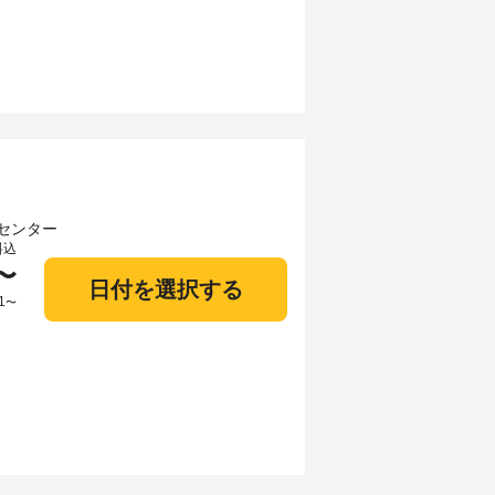
料込
〜
日付を選択する
1
〜