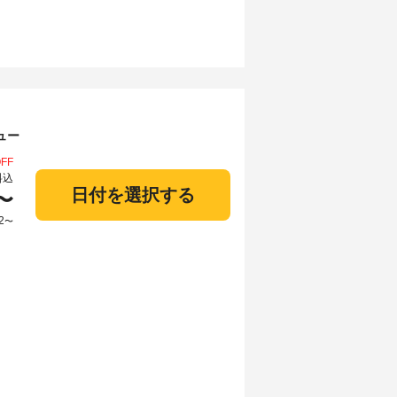
ュー
FF
料込
日付を選択する
〜
2
〜