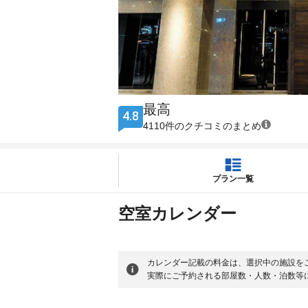
最高
4.8
4110件のクチコミのまとめ
プラン一覧
空室カレンダー
カレンダー記載の料金は、選択中の施設を
実際にご予約される部屋数・人数・泊数等