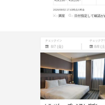
¥
18,230
~
¥
18,230
~
2026/08/02 17:43時点の料金
:
満室
:
日付指定して確認が
チェックイン
チェックア
Navigate
Navigate
forward
backward
to
to
interact
interact
with
with
the
the
calendar
calendar
and
and
select
select
a
a
date.
date.
Press
Press
the
the