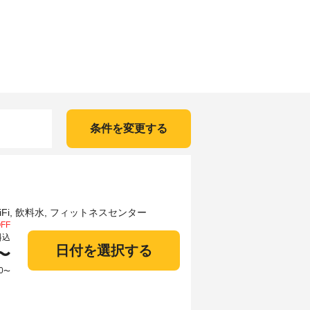
条件を変更する
FF
料込
日付を選択する
〜
0
〜