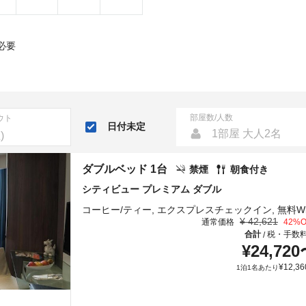
必要
部屋数/人数
ウト
日付未定
1部屋 大人2名
ダブルベッド 1台
禁煙
朝食付き
シティビュー プレミアム ダブル
¥
42,621
通常価格
42
%O
合計
税・手数
/
¥
24,720
¥
12,36
1泊1名あたり