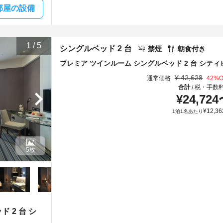
部屋の設備
1
/
5
シングルベッド 2 台
禁煙
朝食付き
プレミア ツインルーム シングルベッド 2 台 シティ
¥
42,628
通常価格
42
%O
合計
税・手数
/
¥
24,724
¥
12,36
1泊1名あたり
5枚
 2 台 シ