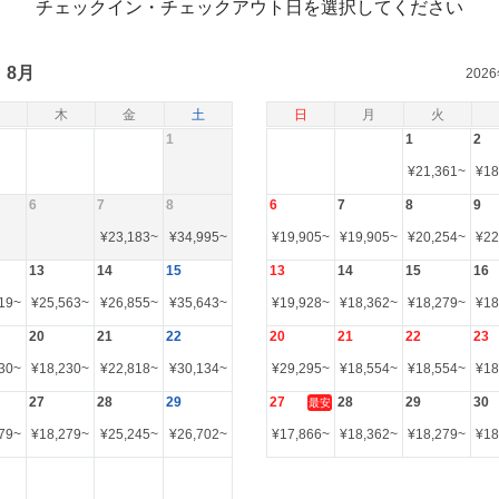
チェックイン・チェックアウト日を選択してください
8月
202
木
金
土
日
月
火
1
1
2
¥
21,361
~
¥
18
6
7
8
6
7
8
9
¥
23,183
~
¥
34,995
~
¥
19,905
~
¥
19,905
~
¥
20,254
~
¥
22
13
14
15
13
14
15
16
19
~
¥
25,563
~
¥
26,855
~
¥
35,643
~
¥
19,928
~
¥
18,362
~
¥
18,279
~
¥
18
20
21
22
20
21
22
23
30
~
¥
18,230
~
¥
22,818
~
¥
30,134
~
¥
29,295
~
¥
18,554
~
¥
18,554
~
¥
18
27
28
29
27
28
29
30
最安
79
~
¥
18,279
~
¥
25,245
~
¥
26,702
~
¥
17,866
~
¥
18,362
~
¥
18,279
~
¥
18