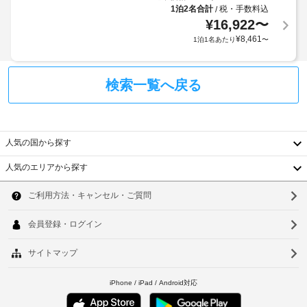
ッ
車
ニ
要
1泊2名合計
税・手数料込
/
ク
エ
場
¥
16,922
〜
な
イ
ン
(台
場
¥
8,461
1泊1名あたり
〜
ン
ス
数
合
ス
時
制
が
ト
に
限
あ
ア
検索一覧へ戻る
政
あ
を
り
府
ご
り)
ま
発
利
す。
行
用
食
ま
人気の国から探す
く
の
料
た
だ
写
品
人気のエリアから探す
料
さ
真
韓
い。
店
金
付
無
/
と
国
き
ソ
料
コ
デ
身
の
台
ン
ウ
ポ
朝
分
ビ
ジ
食
湾
証
ル
ニ
ッ
の
明
中
テ
エ
ト
釜
書
イ
ン
に
と
国
山
ク
ス
は
付
ア