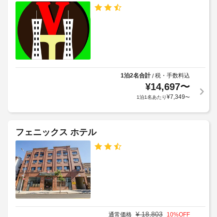
き
ト
ィ
動
1.91
ン
料
販
ダ
USD
金
売
ム 
が
機
ブ
上
か
ル
記
か
ッ
車
項
る
ク
椅
目
リ
場
1泊2名合計
税・手数料込
/
子
以
ン
合
¥
14,697
〜
対
外
で
が
¥
7,349
1泊1名あたり
〜
応
の
に
あ
の
軽
も、
り
食
施
現
ま
に
設
フェニックス ホテル
地
は、
す
内
に
食
場
レ
て
料
合
ス
雑
お
に
ト
貨
支
よ
店 
ラ
払
り、
/ 
ン
い
コ
チ
が
ン
ェ
駐
必
ビ
¥
18,803
通常価格
10
%OFF