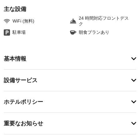
主な設備
24 時間対応フロントデス
WiFi (無料)
ク
駐車場
朝食プランあり
ア
基本情報
メ
ニ
テ
設
設備サービス
ィ
備・
便
利
サ
チ
な
ー
ホテルポリシー
WiFi 
ェ
ビ
(無
ッ
料)、
ス
重
ク
自
重要なお知らせ
動
要
イ
販
車
な
ン
売
椅