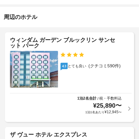
お
15:00
機
子
-
な
知
対
7:00
ど
ら
周辺のホテル
応
を
せ
施
(制
ご
設
利
限
セ
用
の
あ
ウィンダム ガーデン ブルックリン サンセ
い
ー
定
り)
ット パーク
た
フ
め
だ
テ
る
朝
け
ィ
利
ま
食
(クチコミ590件)
とても良い
4.3
ボ
用
す。
の
ッ
規
テ
お
ク
約
イ
食
ス
に
ク
事
(室
従
ア
デ
1泊2名合計
税・手数料込
/
内)
っ
イ
ウ
¥
25,890
〜
:
ズ 
て、
ト
¥
12,945
1泊1名あたり
〜
イ
1
追
(無
ン 
泊
加
料)
バ
に
ゲ
イ 
つ
ザ ヴュー ホテル エクスプレス
ス
ウ
自