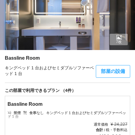
7枚
Bassline Room
キングベッド 1 台およびセミダブルソファーベ
部屋の設備
ッド 1 台
この部屋で利用できるプラン （4件）
Bassline Room
禁煙
食事なし
キングベッド 1 台およびセミダブルソファーベッ
ド 1 台
¥
24,227
通常価格
合計
税・手数料込
/