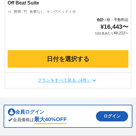
Off Beat Suite
禁煙
食事なし
キングベッド 1 台
合計
税・手数料込
/
¥
16,443
〜
¥
8,222
1泊1名あたり
〜
日付を選択する
プランをすべて見る（4件）
会員ログイン
ログイン
最大
40
%OFF
会員価格は