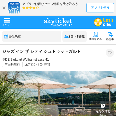
日付未定
2
名
・
1
部屋
地図を見る
検討中
ジャズ イン ザ シティ シュトゥットガルト
DE
Stuttgart
Wolframstrasse 41
WiFi無料
フロント24時間
写真を見る
69
枚