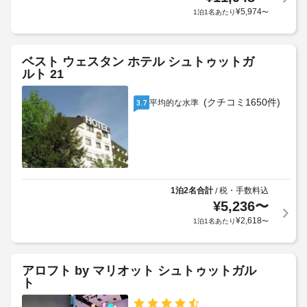
ウ
ス
を
従
¥
5,974
1泊1名あたり
〜
ナ、
お
っ
24 
施
支
て、
時
設
払
間
追
ベスト ウェスタン ホテル シュトゥットガ
か
営
い
加
ルト 21
業
ら
い
ゲ
の
の
た
ス
(クチコミ1650件)
フ
平均的な水準
3.7
距
だ
ト
ィ
離
き
料
ッ
(メ
ま
ト
金
ー
ネ
す。
が
ス
ト
料
か
セ
ル)
金
か
ン
1泊2名合計
税・手数料込
/
-
に
る
タ
¥
5,236
〜
150
は
場
ー、
¥
2,618
1泊1名あたり
〜
税
自
合
シ
転
金
が
車
ョ
が
あ
レ
ッ
含
アロフト by マリオット シュトゥットガル
り
ン
プ
ト
ま
ま
タ
(敷
れ
す
ル