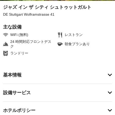
ジャズ イン ザ シティ シュトゥットガルト
DE Stuttgart Wolframstrasse 41
主な設備
WiFi (無料)
レストラン
24 時間対応フロントデス
朝食プランあり
ク
ランドリー
ア
基本情報
メ
ニ
テ
設
設備サービス
ィ
備・
マ
ッ
サ
チ
サ
ー
ホテルポリシー
ー
ェ