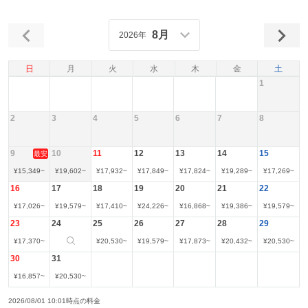
8月
2026年
日
月
火
水
木
金
土
1
2
3
4
5
6
7
8
9
10
11
12
13
14
15
最安
¥
15,349
~
¥
19,602
~
¥
17,932
~
¥
17,849
~
¥
17,824
~
¥
19,289
~
¥
17,269
~
16
17
18
19
20
21
22
¥
17,026
~
¥
19,579
~
¥
17,410
~
¥
24,226
~
¥
16,868
~
¥
19,386
~
¥
19,579
~
23
24
25
26
27
28
29
¥
17,370
~
¥
20,530
~
¥
19,579
~
¥
17,873
~
¥
20,432
~
¥
20,530
~
30
31
¥
16,857
~
¥
20,530
~
2026/08/01 10:01時点の料金