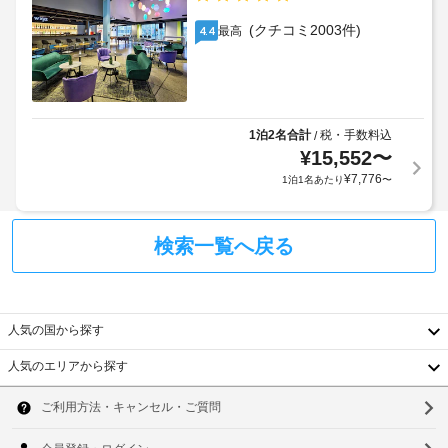
地
る
な
場
内)
ど
場
(クチコミ2003件)
合
最高
4.4
の
合
に
レ
駐
が
よ
ク
車
あ
り、
リ
場
り
チ
エ
(台
ま
ー
1泊2名合計
税・手数料込
/
ェ
シ
数
す
¥
15,552
〜
ッ
ョ
制
:
ク
¥
7,776
1泊1名あたり
〜
ン
限
イ
設
1
あ
ン
備
名
り)
時
を
検索一覧へ戻る
あ
ご
に
た
利
コ
政
用
り、
ワ
府
い
1
ー
発
人気の国から探す
た
泊
キ
行
だ
に
ン
人気のエリアから探す
の
け
つ
韓
ま
グ
写
き、
す。
ス
真
国
ソ
そ
3
ペ
付
の
EUR
台