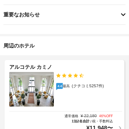
ビ
ジ
ッ
を
ス
重
ク
受
重要なお知らせ
け
要
イ
ら
ド
な
ン
れ
ラ
お
15:00
る
イ
-
ス
知
ク
指
パ
ら
周辺のホテル
リ
定
で
せ
な
ー
贅
し
沢
ニ
宿
な
ン
アルコテル カミノ
泊
施
時
グ
施
設
間
/
設
を
の
ラ
お
に
定
(クチコミ5257件)
最高
4.4
ン
過
て、
め
ご
ド
次
る
し
リ
の
利
く
ー
追
用
だ
サ
加
さ
¥
22,180
規
通常価格
46
%OFF
ー
い。
料
1泊2名合計
税・手数料込
/
約
ビ
サ
¥
11,948
〜
金
に