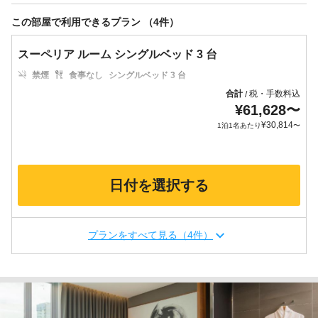
この部屋で利用できるプラン （4件）
スーペリア ルーム シングルベッド 3 台
禁煙
食事なし
シングルベッド 3 台
合計
税・手数料込
/
¥
61,628
〜
¥
30,814
1泊1名あたり
〜
日付を選択する
プランをすべて見る（4件）