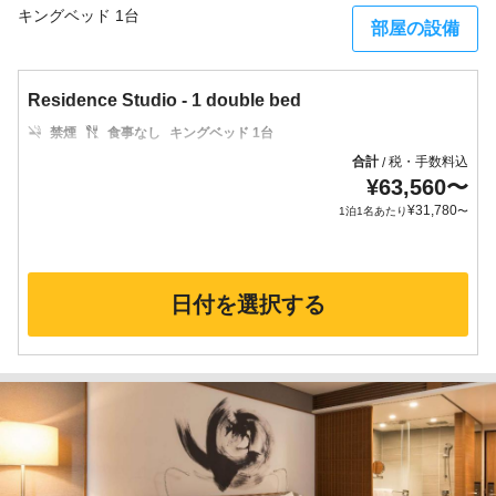
キングベッド 1台
部屋の設備
Residence Studio - 1 double bed
禁煙
食事なし
キングベッド 1台
合計
税・手数料込
/
¥
63,560
〜
¥
31,780
1泊1名あたり
〜
日付を選択する