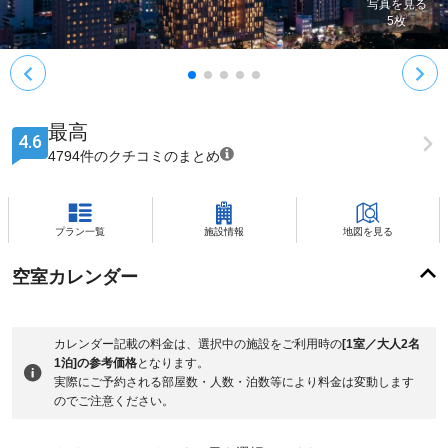
写真を見る
5
枚
最高
4.6
4794件のクチコミのまとめ
プラン一覧
施設情報
地図を見る
空室カレンダー
カレンダー記載の料金は、選択中の施設をご利用時の
[1室／大人2名
1泊]の参考価格
となります。
実際にご予約される部屋数・人数・泊数等により料金は変動します
のでご注意ください。