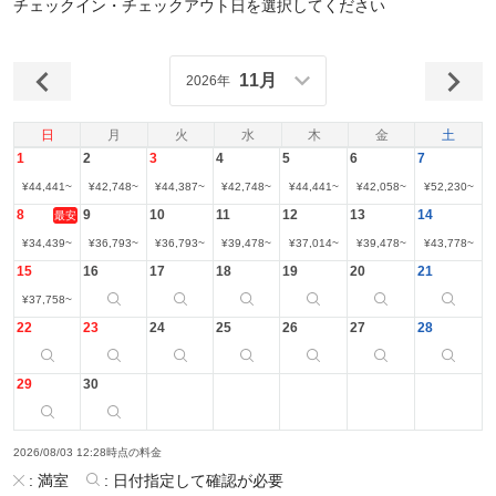
チェックイン・チェックアウト日を選択してください
11月
2026年
日
月
火
水
木
金
土
1
2
3
4
5
6
7
¥
44,441
~
¥
42,748
~
¥
44,387
~
¥
42,748
~
¥
44,441
~
¥
42,058
~
¥
52,230
~
8
9
10
11
12
13
14
最安
¥
34,439
~
¥
36,793
~
¥
36,793
~
¥
39,478
~
¥
37,014
~
¥
39,478
~
¥
43,778
~
15
16
17
18
19
20
21
¥
37,758
~
22
23
24
25
26
27
28
29
30
2026/08/03 12:28時点の料金
:
満室
:
日付指定して確認が必要