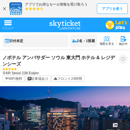
日付未定
2
名
・
1
部屋
地図を見る
検討中
ノボテル アンバサダー ソウル 東大門 ホテル & レジデ
ンシーズ
KR
Seoul
238 Euljiro
WiFi無料
駐車場あり
フロント24時間