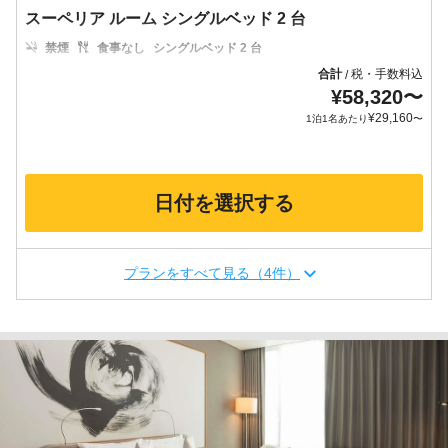
スーペリア ルーム シングルベッド 2 台
禁煙
食事なし
シングルベッド 2 台
合計
税・手数料込
/
¥
58,320
〜
¥
29,160
1泊1名あたり
〜
日付を選択する
プランをすべて見る（4件）