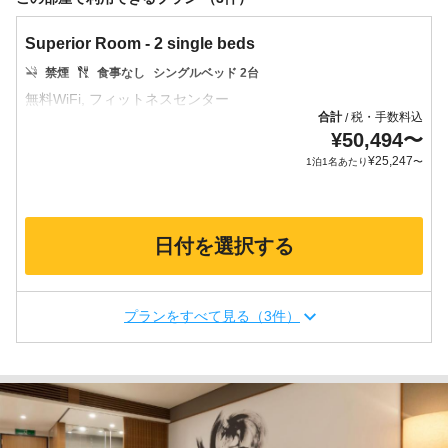
Superior Room - 2 single beds
禁煙
食事なし
シングルベッド 2台
合計
税・手数料込
/
¥
50,494
〜
¥
25,247
1泊1名あたり
〜
日付を選択する
プランをすべて見る（3件）