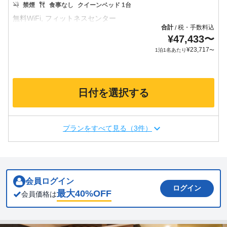
禁煙
食事なし
クイーンベッド 1台
合計
税・手数料込
/
¥
47,433
〜
¥
23,717
1泊1名あたり
〜
日付を選択する
プランをすべて見る（3件）
会員ログイン
ログイン
最大
40
%OFF
会員価格は