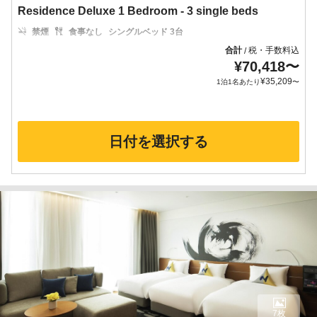
Residence Deluxe 1 Bedroom - 3 single beds
禁煙
食事なし
シングルベッド 3台
合計
税・手数料込
/
¥
70,418
〜
¥
35,209
1泊1名あたり
〜
日付を選択する
7枚