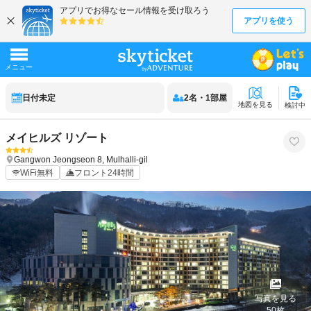
日付未定
2
名
・
1
部屋
地図を見る
検討中
メイヒルズ リゾート
Gangwon
Jeongseon
8, Mulhalli-gil
WiFi無料
フロント24時間
写真を見る
50
枚