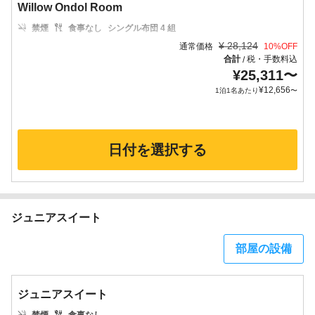
Willow Ondol Room
禁煙
食事なし
シングル布団 4 組
¥
28,124
通常価格
10
%OFF
合計
税・手数料込
/
¥
25,311
〜
¥
12,656
1泊1名あたり
〜
日付を選択する
ジュニアスイート
部屋の設備
ジュニアスイート