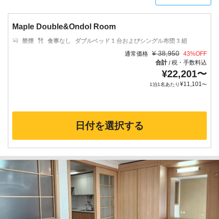
Maple Double&Ondol Room
禁煙
食事なし
ダブルベッド 1 台およびシングル布団 3 組
¥
38,950
通常価格
43
%OFF
合計
税・手数料込
/
¥
22,201
〜
¥
11,101
1泊1名あたり
〜
日付を選択する