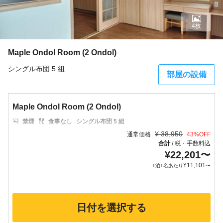
4枚
Maple Ondol Room (2 Ondol)
シングル布団 5 組
部屋の設備
Maple Ondol Room (2 Ondol)
禁煙
食事なし
シングル布団 5 組
¥
38,950
通常価格
43
%OFF
合計
税・手数料込
/
¥
22,201
〜
¥
11,101
1泊1名あたり
〜
日付を選択する