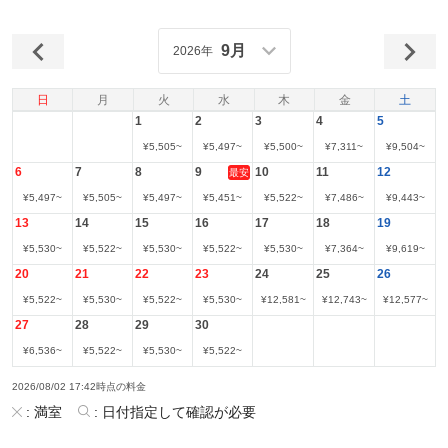
9月
2026年
日
月
火
水
木
金
土
1
2
3
4
5
¥
5,505
~
¥
5,497
~
¥
5,500
~
¥
7,311
~
¥
9,504
~
6
7
8
9
10
11
12
最安
¥
5,497
~
¥
5,505
~
¥
5,497
~
¥
5,451
~
¥
5,522
~
¥
7,486
~
¥
9,443
~
13
14
15
16
17
18
19
¥
5,530
~
¥
5,522
~
¥
5,530
~
¥
5,522
~
¥
5,530
~
¥
7,364
~
¥
9,619
~
20
21
22
23
24
25
26
¥
5,522
~
¥
5,530
~
¥
5,522
~
¥
5,530
~
¥
12,581
~
¥
12,743
~
¥
12,577
~
27
28
29
30
¥
6,536
~
¥
5,522
~
¥
5,530
~
¥
5,522
~
2026/08/02 17:42時点の料金
:
満室
:
日付指定して確認が必要