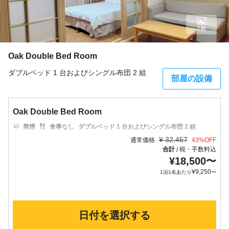
2枚
Oak Double Bed Room
ダブルベッド 1 台およびシングル布団 2 組
部屋の設備
Oak Double Bed Room
禁煙
食事なし
ダブルベッド 1 台およびシングル布団 2 組
¥
32,457
通常価格
43
%OFF
合計
税・手数料込
/
¥
18,500
〜
¥
9,250
1泊1名あたり
〜
日付を選択する