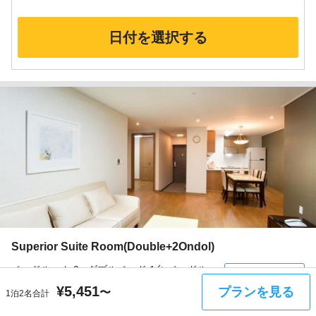
日付を選択する
Superior Suite Room(Double+2Ondol)
ベッドルーム 2: :ダブルベッド 1台;ベッドルー
部屋の設備
ム 3: :布団 2組;ベッドルーム 4: :布団 1組
¥
5,451
プランを見る
〜
1泊2名合計