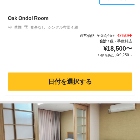
Oak Ondol Room
禁煙
食事なし
シングル布団 4 組
¥
32,457
通常価格
43
%OFF
合計
税・手数料込
/
¥
18,500
〜
¥
9,250
1泊1名あたり
〜
日付を選択する