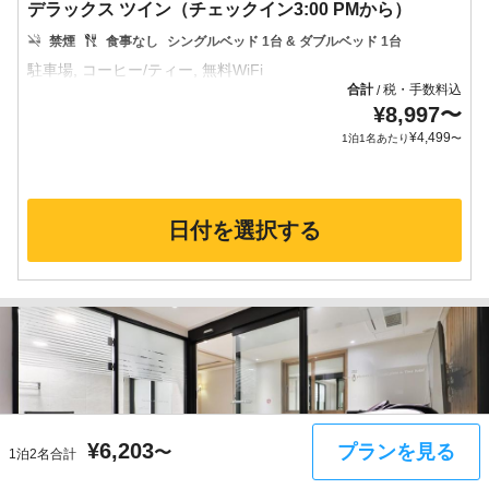
デラックス ツイン（チェックイン3:00 PMから）
禁煙
食事なし
シングルベッド 1台 & ダブルベッド 1台
合計
税・手数料込
/
¥
8,997
〜
¥
4,499
1泊1名あたり
〜
日付を選択する
¥
6,203
プランを見る
〜
1泊2名合計