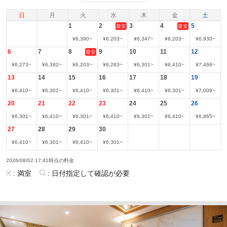
日
月
火
水
木
金
土
1
2
3
4
5
最安
最安
¥
6,390
~
¥
6,203
~
¥
6,347
~
¥
6,203
~
¥
6,930
~
6
7
8
9
10
11
12
最安
¥
6,273
~
¥
6,382
~
¥
6,203
~
¥
6,283
~
¥
6,301
~
¥
6,410
~
¥
7,466
~
13
14
15
16
17
18
19
¥
6,410
~
¥
6,301
~
¥
6,410
~
¥
6,301
~
¥
6,410
~
¥
6,301
~
¥
7,009
~
20
21
22
23
24
25
26
¥
6,301
~
¥
6,410
~
¥
6,301
~
¥
6,410
~
¥
6,301
~
¥
6,410
~
¥
6,865
~
27
28
29
30
¥
6,410
~
¥
6,301
~
¥
6,410
~
¥
6,301
~
2026/08/02 17:41時点の料金
:
満室
:
日付指定して確認が必要