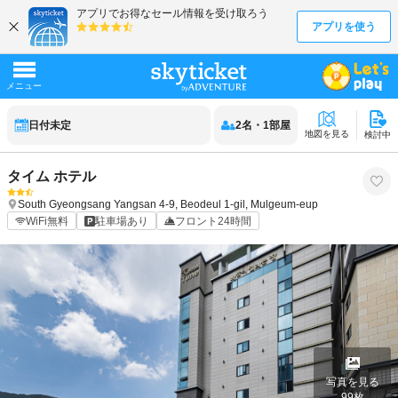
日付未定
2
名
・
1
部屋
地図を見る
検討中
タイム ホテル
South Gyeongsang
Yangsan
4-9, Beodeul 1-gil, Mulgeum-eup
WiFi無料
駐車場あり
フロント24時間
写真を見る
99
枚