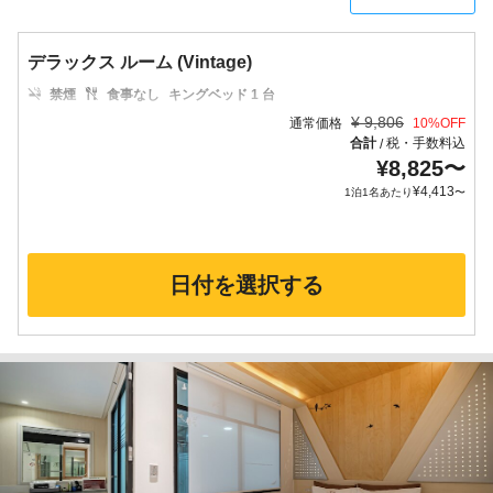
デラックス ルーム (Vintage)
禁煙
食事なし
キングベッド 1 台
¥
9,806
通常価格
10
%OFF
合計
税・手数料込
/
¥
8,825
〜
¥
4,413
1泊1名あたり
〜
日付を選択する