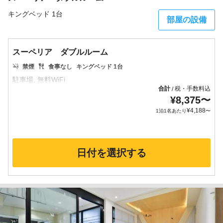
キングベッド 1台
部屋の設備
スーペリア ダブルルーム
禁煙
食事なし
キングベッド 1台
合計
税・手数料込
/
¥
8,375
〜
¥
4,188
1泊1名あたり
〜
日付を選択する