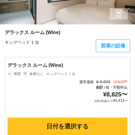
5枚
デラックス ルーム (Wine)
キングベッド 1 台
部屋の設備
デラックス ルーム (Wine)
禁煙
食事なし
キングベッド 1 台
¥
9,806
通常価格
10
%OFF
合計
税・手数料込
/
¥
8,825
〜
¥
4,413
1泊1名あたり
〜
日付を選択する