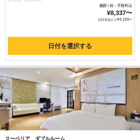
合計
税・手数料込
/
¥
8,337
〜
¥
4,169
1泊1名あたり
〜
日付を選択する
スーペリア ダブルルーム