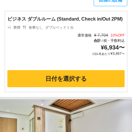
ビジネス ダブルルーム (Standard, Check in/Out 2PM)
禁煙
食事なし
ダブルベッド 1 台
¥
7,704
通常価格
10
%OFF
合計
税・手数料込
/
¥
6,934
〜
¥
3,467
1泊1名あたり
〜
日付を選択する