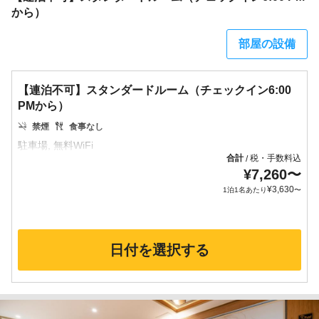
から）
部屋の設備
【連泊不可】スタンダードルーム（チェックイン6:00
PMから）
禁煙
食事なし
合計
税・手数料込
/
¥
7,260
〜
¥
3,630
1泊1名あたり
〜
日付を選択する