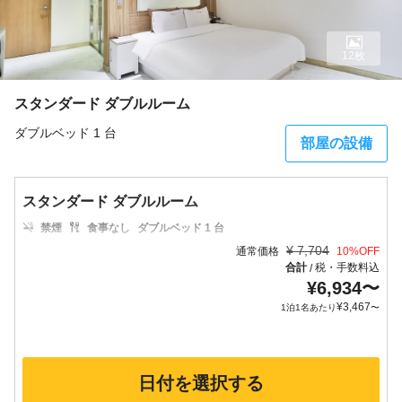
12枚
スタンダード ダブルルーム
ダブルベッド 1 台
部屋の設備
スタンダード ダブルルーム
禁煙
食事なし
ダブルベッド 1 台
¥
7,704
通常価格
10
%OFF
合計
税・手数料込
/
¥
6,934
〜
¥
3,467
1泊1名あたり
〜
日付を選択する