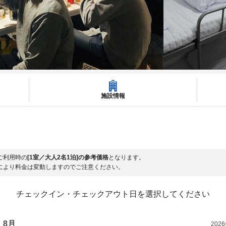
施設情報
ご利用時の
[1室／大人2名1泊]の参考価格
となります。
により料金は変動しますのでご注意ください。
チェックイン・チェックアウト日を選択してください
8月
202