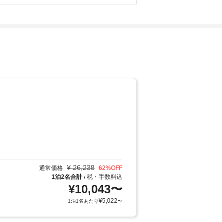
¥
26,238
通常価格
62
%OFF
1泊2名合計
税・手数料込
/
¥
10,043
〜
¥
5,022
1泊1名あたり
〜