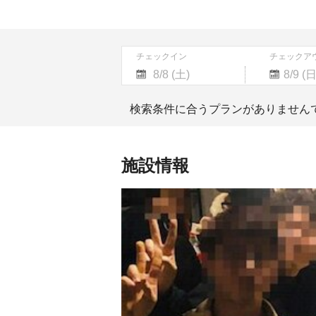
チェックイン
チェックア
Navigate
Navigate
forward
backward
検索条件に合うプランがありません
to
to
interact
interact
with
with
the
the
施設情報
calendar
calendar
and
and
select
select
a
a
date.
date.
Press
Press
the
the
question
question
mark
mark
key
key
to
to
get
get