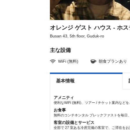
the
the
keyboard
keyboard
shortcuts
shortcuts
for
for
changing
changing
dates.
dates.
オレンジ ゲスト ハウス - ホ
Busan 43, 5th floor, Guduk-ro
主な設備
WiFi (無料)
朝食プランあり
基本情報
アメニティ
便利なWiFi (無料)、ツアー / チケット案内な
お食事
無料のコンチネンタル ブレックファストを毎日、6:
客室の設備とサービス
全部で 27 室ある冷房完備の客室で、ご滞在をお