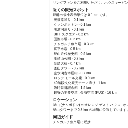
リングファンをご利用いただけ、ハウスキーピン
近くの観光スポット
距離の最小表示単位は 0.1 km です。
光復路通り - 0.1 km  
 クァンボクトン - 0.1 km  
 南浦洞通り - 0.1 km  
 BIFF スクエア - 0.2 km  
 国際市場 - 0.2 km  
 チャガルチ魚市場 - 0.3 km  
 富平市場 - 0.5 km  
 釜山近代歴史館 - 0.5 km  
 龍頭山公園 - 0.7 km  
 影島大橋 - 0.7 km  
 釜山タワー - 0.7 km  
 宝水洞古本屋街 - 0.7 km  
 ロッテ モール光複 - 0.9 km  
 40階段文化観光テーマ通り - 1 km  
 臨時首都記念館 - 1.5 km  
最寄の主要空港 : 金海空港 (PUS) - 16 km 
ロケーション
釜山 (ナムポドン) のオレンジ ゲスト ハウス 
釜山タワーまで 0.8 km の場所に位置しています
周辺ガイド
チャガルチ魚市場に近接