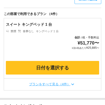
この部屋で利用できるプラン （4件）
スイート キングベッド 1 台
禁煙
食事なし
キングベッド 1 台
合計
税・手数料込
/
¥
51,770
〜
¥
25,885
1泊1名あたり
〜
日付を選択する
プランをすべて見る（4件）