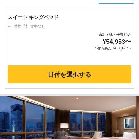
スイート キングベッド
禁煙
食事なし
合計
税・手数料込
/
¥
54,953
〜
¥
27,477
1泊1名あたり
〜
日付を選択する