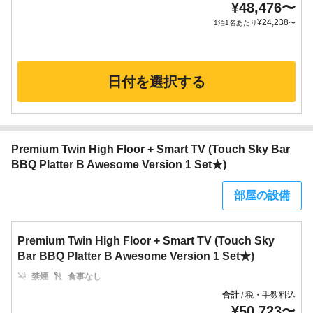
¥
48,476
〜
¥
24,238
1泊1名あたり
〜
日付を選択する
Premium Twin High Floor + Smart TV (Touch Sky Bar
BBQ Platter B Awesome Version 1 Set★)
部屋の設備
Premium Twin High Floor + Smart TV (Touch Sky
Bar BBQ Platter B Awesome Version 1 Set★)
禁煙
食事なし
合計
税・手数料込
/
¥
50,723
〜