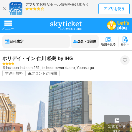
日付未定
2
名
・
1
部屋
地図を見る
検討中
ホリデイ・イン 仁川 松島 by IHG
Incheon
Incheon
251, Incheon tower-daero, Yeonsu-gu
WiFi無料
フロント24時間
写真を見る
83
枚