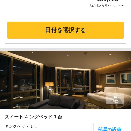
¥
25,362
1泊1名あたり
〜
日付を選択する
7枚
スイート キングベッド 1 台
キングベッド 1 台
部屋の設備