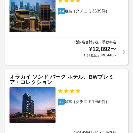
(朝
/
レ
の
食
ラ
ク
定
(クチコミ3639件)
最高
4.4
ビ
ン
リ
め
ュ
エ
ド
る
ッ
ー
リ
利
シ
フ
ー
用
ョ
ェ)
サ
ン
規
1泊2名合計
税・手数料込
/
の
ー
設
¥
12,892
〜
約
料
ビ
備
に
¥
6,446
1泊1名あたり
〜
金
を
ス
従
(概
使
っ
い、
算)
車
て、
テ
:
オラカイ ソンド パーク ホテル、BWプレミ
椅
ラ
追
大
ア・コレクション
子
ス
加
人
か
対
ゲ
39000
ら
応
ス
KRW、
の
(クチコミ1950件)
(制
最高
4.7
ト
眺
子
限
料
め
供
あ
を
金
19500
り)
お
が
KRW
楽
か
駐
し
1泊2名合計
税・手数料込
/