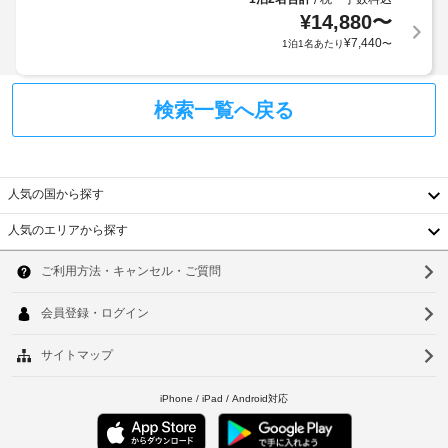
バ
か
車
み
¥
14,880
〜
ン
る
い
場
¥
7,440
ケ
1泊1名あたり
〜
場
た
の
ッ
だ
合
延
ト
け
が
長
ま
検索一覧へ戻る
ホ
あ
料
す。
ー
り
金
そ
ル
ま
の
:
す
他
1
長
人気の国から探す
の
場
日
設
期
合
に
人気のエリアから探す
備
利
に
つ
韓
と
用
よ
き
し
可
国
り、
ソ
て
60000
の
チ
こ
KRW
台
ウ
駐
の
ェ
可
ホ
車
湾
ッ
ル
動
テ
場
ク
式
中
ル
釜
(有
イ
ベ
で
料)
国
ン
山
は、
ッ
時
WiFi 
ド
香
仁
(無