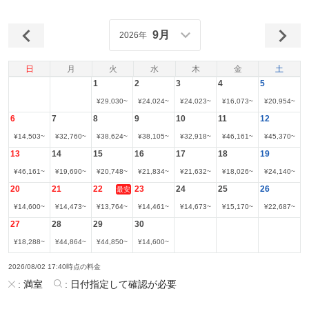
9月
2026年
日
月
火
水
木
金
土
1
2
3
4
5
¥
29,030
~
¥
24,024
~
¥
24,023
~
¥
16,073
~
¥
20,954
~
6
7
8
9
10
11
12
¥
14,503
~
¥
32,760
~
¥
38,624
~
¥
38,105
~
¥
32,918
~
¥
46,161
~
¥
45,370
~
13
14
15
16
17
18
19
¥
46,161
~
¥
19,690
~
¥
20,748
~
¥
21,834
~
¥
21,632
~
¥
18,026
~
¥
24,140
~
20
21
22
23
24
25
26
最安
¥
14,600
~
¥
14,473
~
¥
13,764
~
¥
14,461
~
¥
14,673
~
¥
15,170
~
¥
22,687
~
27
28
29
30
¥
18,288
~
¥
44,864
~
¥
44,850
~
¥
14,600
~
2026/08/02 17:40時点の料金
:
満室
:
日付指定して確認が必要