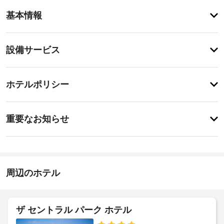
ア
基本情報
メ
ニ
テ
設
設備サービス
ィ
備・
24 
時
サ
チ
間
ー
ホテルポリシー
営
ェ
ビ
業
ッ
の
ス
重
ク
フ
重要なお知らせ
ィ
要
イ
ッ
ド
な
ン
ト
ラ
お
15:00
ネ
イ
-
ス
知
ク
深
セ
ら
周辺のホテル
リ
夜
ン
せ
0
ー
タ
時
ー
ニ
朝
な
ン
ザ セントラル パーク ホテル
施
ど
食
グ
設
の