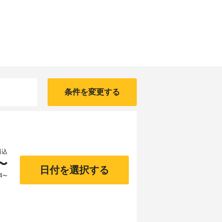
条件を変更する
料込
〜
日付を選択する
4
〜