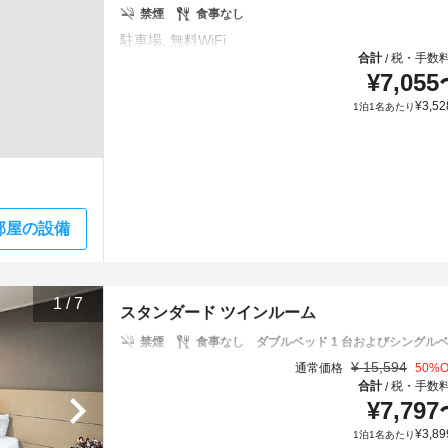
禁煙
食事なし
合計
税・手数
/
¥
7,055
¥
3,52
1泊1名あたり
部屋の設備
1
/
7
スタンダード ツインルーム
禁煙
食事なし
ダブルベッド 1 台およびシングルベッ
¥
15,594
通常価格
50
%O
合計
税・手数
/
¥
7,797
¥
3,89
1泊1名あたり