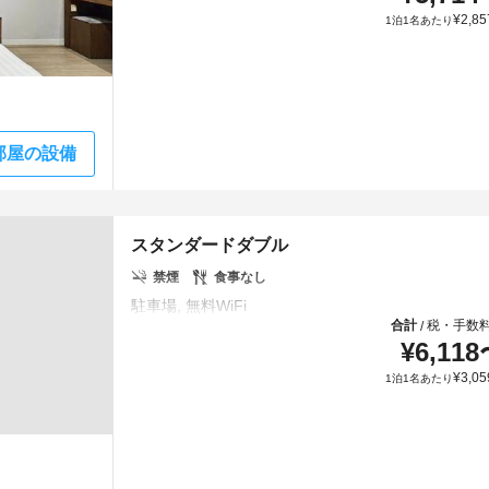
¥
2,85
1泊1名あたり
部屋の設備
スタンダードダブル
禁煙
食事なし
合計
税・手数
/
¥
6,118
¥
3,05
1泊1名あたり