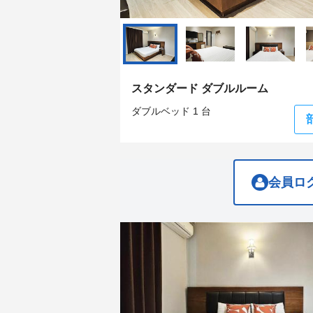
question
question
mark
mark
key
key
to
to
get
get
the
the
keyboard
keyboard
スタンダード ダブルルーム
shortcuts
shortcuts
for
for
ダブルベッド 1 台
changing
changing
dates.
dates.
会員ロ