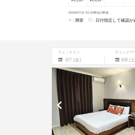
¥
4,638
~
¥
4,454
~
2026/07/31 02:23時点の料金
:
満室
:
日付指定して確認が
チェックイン
チェックア
Navigate
Navigate
forward
backward
to
to
interact
interact
with
with
the
the
calendar
calendar
and
and
select
select
a
a
date.
date.
Press
Press
the
the