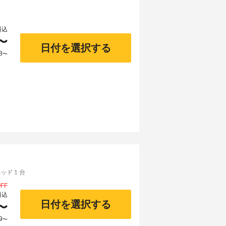
料込
〜
日付を選択する
8
〜
ド 1 台
FF
料込
日付を選択する
〜
9
〜