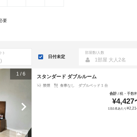
必要
部屋数/人数
ウト
日付未定
1部屋 大人2名
1
/
6
スタンダード ダブルルーム
禁煙
食事なし
ダブルベッド 1 台
合計
税・手数
/
¥
4,427
¥
2,21
1泊1名あたり