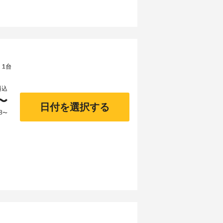
 1台
料込
〜
日付を選択する
8
〜