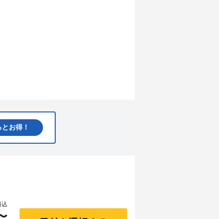
るとお得！
料込
〜