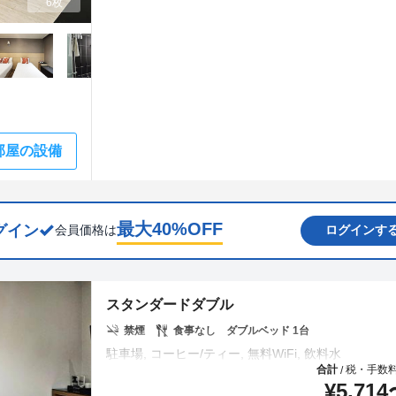
6枚
部屋の設備
最大
40
%OFF
グイン
会員価格は
ログインす
スタンダードダブル
禁煙
食事なし
ダブルベッド 1台
合計
税・手数
/
¥
5,714