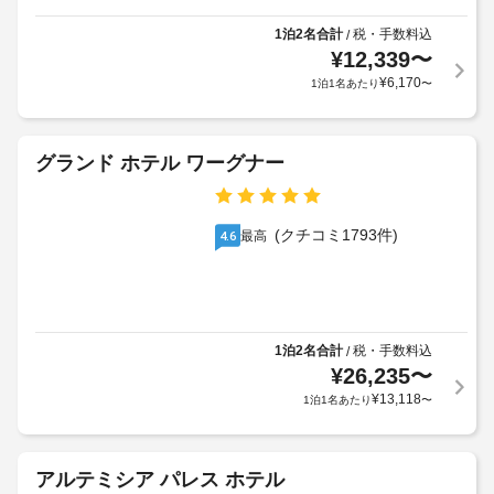
ー
追
用
か、
サ
加
WiFi 
規
1泊2名合計
税・手数料込
/
ー
(無
料
¥
12,339
〜
約
ビ
料)、
金
に
¥
6,170
1泊1名あたり
〜
コ
ス
を
従
ン
お
っ
シ
車
支
て、
ェ
グランド ホテル ワーグナー
椅
払
ル
追
子
ジ
い
加
ュ 
対
い
ゲ
サ
応
(クチコミ1793件)
最高
4.6
た
ス
ー
(制
だ
ト
ビ
限
き
料
ス
あ
ま
な
金
り)
ど
す。
が
の
1泊2名合計
税・手数料込
/
料
か
設
¥
26,235
〜
バ
金
か
備
ン
¥
13,118
に
1泊1名あたり
〜
る
を
ケ
は
場
ご
ッ
税
利
合
ト
用
金
が
アルテミシア パレス ホテル
い
ホ