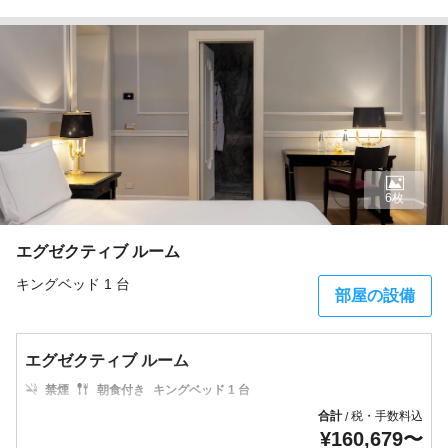
6枚
エグゼクティブ ルーム
キングベッド 1 台
部屋の設備
エグゼクティブ ルーム
禁煙
朝食付き
キングベッド 1 台
合計
税・手数料込
/
¥
160,679
〜