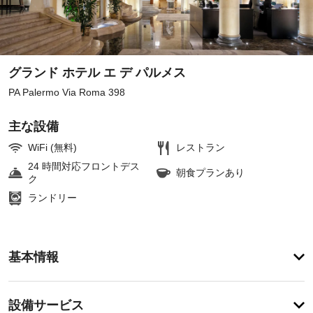
グランド ホテル エ デ パルメス
PA Palermo Via Roma 398
主な設備
WiFi (無料)
レストラン
24 時間対応フロントデス
朝食プランあり
ク
ランドリー
ア
基本情報
メ
ニ
テ
設
設備サービス
ィ