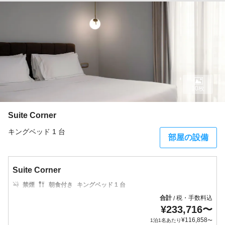
10枚
Suite Corner
キングベッド 1 台
部屋の設備
Suite Corner
禁煙
朝食付き
キングベッド 1 台
合計
税・手数料込
/
¥
233,716
〜
¥
116,858
1泊1名あたり
〜