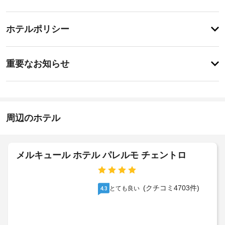
備・
フ
ィ
サ
チ
ッ
ー
ホテルポリシー
ト
ェ
ビ
ネ
ッ
ス
ス
重
ク
セ
重要なお知らせ
ン
要
イ
タ
ド
な
ン
ー
ラ
お
14:00
な
イ
-
ど
知
ク
指
の
ら
周辺のホテル
リ
定
レ
せ
な
ー
ク
し
リ
ニ
宿
エ
ン
メルキュール ホテル パレルモ チェントロ
泊
施
ー
グ
施
設
シ
/
設
ョ
の
ラ
ン
に
定
(クチコミ4703件)
とても良い
4.3
ン
設
て、
め
備
ド
次
る
の
リ
の
利
ほ