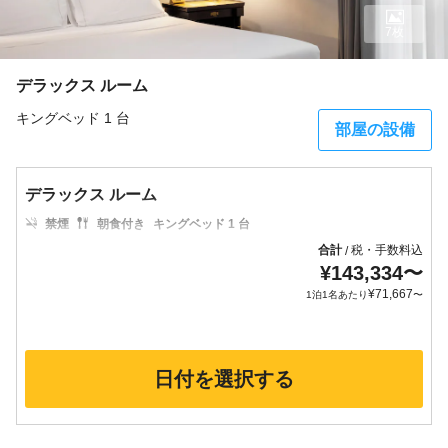
7枚
デラックス ルーム
キングベッド 1 台
部屋の設備
デラックス ルーム
禁煙
朝食付き
キングベッド 1 台
合計
税・手数料込
/
¥
143,334
〜
¥
71,667
1泊1名あたり
〜
日付を選択する