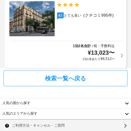
が
あ
た
ー
含
り
だ
ル
ま
ま
け
(クチコミ995件)
とても良い
4.1
れ
す
ま
夕
る
す。
場
そ
食
場
合
の
の
合
に
他
提
が
よ
の
1泊2名合計
税・手数料込
/
供
あ
り、
設
¥
13,023
〜
(予
り
チ
備
¥
6,512
1泊1名あたり
〜
約)
ま
と
ェ
し
す
ッ
て
:
屋
ク
こ
検索一覧へ戻る
根
イ
の
1
付
ン
ホ
名
き
時
テ
あ
ル
駐
に
人気の国から探す
た
で
車
政
は、
り、
場
府
人気のエリアから探す
託
1
発
韓
児
泊
行
警
サ
国
に
ソ
の
備
ー