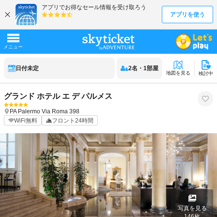
日付未定
2
名
・
1
部屋
地図を見る
検討中
グランド ホテル エ デ パルメス
PA
Palermo
Via Roma 398
WiFi無料
フロント24時間
写真を見る
146
枚