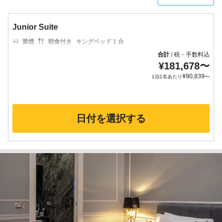
Junior Suite
禁煙
朝食付き
キングベッド 1 台
合計
税・手数料込
/
¥
181,678
〜
¥
90,839
1泊1名あたり
〜
日付を選択する