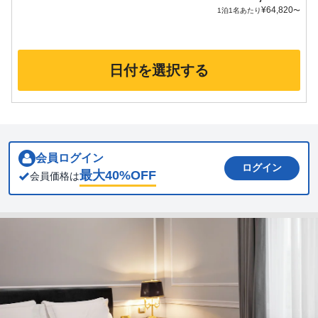
¥
64,820
1泊1名あたり
〜
日付を選択する
会員ログイン
ログイン
最大
40
%OFF
会員価格は