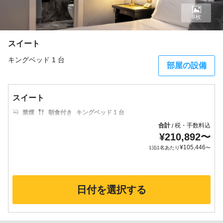
9枚
スイート
キングベッド 1 台
部屋の設備
スイート
禁煙
朝食付き
キングベッド 1 台
合計
税・手数料込
/
¥
210,892
〜
¥
105,446
1泊1名あたり
〜
日付を選択する