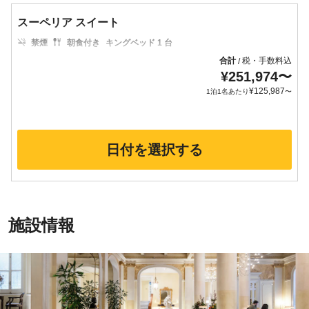
スーペリア スイート
禁煙
朝食付き
キングベッド 1 台
合計
税・手数料込
/
¥
251,974
〜
¥
125,987
1泊1名あたり
〜
日付を選択する
施設情報