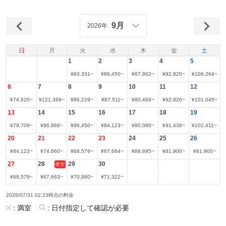
9月
2026年
日
月
火
水
木
金
土
1
2
3
4
5
¥
83,331
~
¥
86,450
~
¥
87,862
~
¥
92,820
~
¥
106,264
~
6
7
8
9
10
11
12
¥
74,620
~
¥
121,369
~
¥
86,229
~
¥
87,511
~
¥
80,466
~
¥
92,820
~
¥
101,045
~
13
14
15
16
17
18
19
¥
79,709
~
¥
86,866
~
¥
86,450
~
¥
84,123
~
¥
80,080
~
¥
91,438
~
¥
102,411
~
20
21
22
23
24
25
26
¥
84,123
~
¥
74,660
~
¥
68,579
~
¥
67,664
~
¥
88,695
~
¥
81,900
~
¥
81,900
~
27
28
29
30
最安
¥
68,579
~
¥
67,663
~
¥
70,980
~
¥
71,322
~
2026/07/31 02:23時点の料金
:
満室
:
日付指定して確認が必要