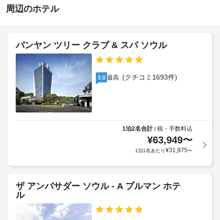
ク
指
ナ
ら
周辺のホテル
リ
定
を
せ
な
ー
は
し
じ
ニ
朝
め
ン
バンヤン ツリー クラブ & スパ ソウル
施
多
食
グ
設
種
(朝
/
の
の
食
ラ
レ
定
(クチコミ1693件)
最高
5.0
ビ
ン
ク
め
ュ
リ
ド
る
ッ
エ
リ
利
ー
フ
ー
用
シ
ェ)
サ
ョ
規
1泊2名合計
税・手数料込
/
の
ー
ン
¥
63,949
〜
約
料
ビ
設
に
¥
31,975
1泊1名あたり
〜
金
備
ス
従
(概
を
っ
お
算)
ギ
て、
見
:
ザ アンバサダー ソウル - A プルマン ホテ
フ
逃
追
大
ル
ト
し
加
人
な
シ
ゲ
90000
く。
ョ