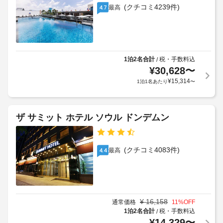
ス
KRW、
そ
(クチコミ4239件)
ッ
最高
4.7
ト
の
子
プ
料
他
供
ま
の
金
45000
た
設
が
KRW
備
は
か
バ
と
1泊2名合計
税・手数料込
/
ニ
か
レ
し
¥
30,628
〜
ュ
る
て
ー
ー
¥
15,314
1泊1名あたり
〜
場
こ
パ
ス
の
合
ー
ス
ホ
が
キ
テ
タ
あ
ザ サミット ホテル ソウル ドンデムン
ン
ル
ン
り
グ
で
ド
ま
は、
:
す
WiFi 
(クチコミ4083件)
1
最高
4.4
シ
(無
場
滞
ョ
料)、
合
在
コ
ッ
に
に
ン
プ
よ
つ
シ
(敷
り、
¥
16,158
ェ
通常価格
11
%OFF
き
地
チ
ル
1泊2名合計
税・手数料込
/
35000
内)
ジ
ェ
¥
14,329
〜