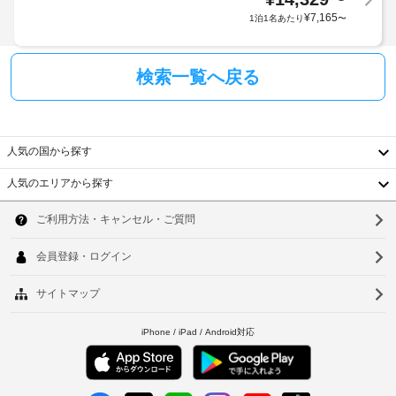
KRW
ュ 
ッ
¥
7,165
ア
1泊1名あたり
〜
サ
車
ク
ー
ー
椅
イ
リ
ビ
子
ン
ス、
検索一覧へ戻る
ー
対
時
ギ
チ
応
フ
に
ェ
ト
(制
政
ッ
シ
限
府
ク
人気の国から探す
ョ
あ
発
イ
ッ
り)
行
人気のエリアから探す
プ 
ン
韓
の
/ 
も、
ニ
バ
写
空
国
ソ
ュ
ン
真
室
ー
台
ケ
付
ウ
状
ス
ッ
き
況
ス
湾
ル
ト
身
タ
に
ホ
中
分
ン
釜
よ
ド
ー
証
り
国
山
を
ル
明
ご
ご
香
書
仁
利
利
と
駐
用
用
港