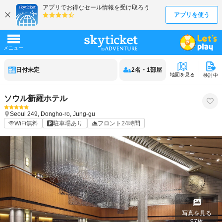
日付未定
2
名
・
1
部屋
地図を見る
検討中
ソウル新羅ホテル
Seoul
249, Dongho-ro, Jung-gu
WiFi無料
駐車場あり
フロント24時間
写真を見る
97
枚