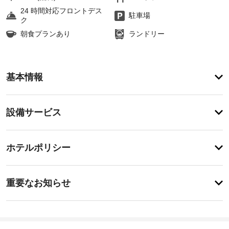
24 時間対応フロントデス
駐車場
ク
朝食プランあり
ランドリー
ア
基本情報
メ
ニ
テ
設
設備サービス
ィ
備・
屋
内
サ
チ
プ
ー
ホテルポリシー
ー
ェ
ビ
ル、
ッ
ホ
ス
重
ク
ッ
重要なお知らせ
ト
要
イ
タ
ド
な
ン
ブ、
ラ
お
15:00
サ
イ
-
ウ
知