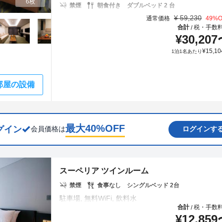
6枚
禁煙
朝食付き
ダブルベッド 2 台
¥
59,230
通常価格
49
%O
合計
税・手数
/
¥
30,207
¥
15,10
1泊1名あたり
部屋の設備
最大
40
%OFF
グイン
会員価格は
ログインす
スーペリア ツインルーム
禁煙
食事なし
シングルベッド 2台
合計
税・手数
/
¥
12,859