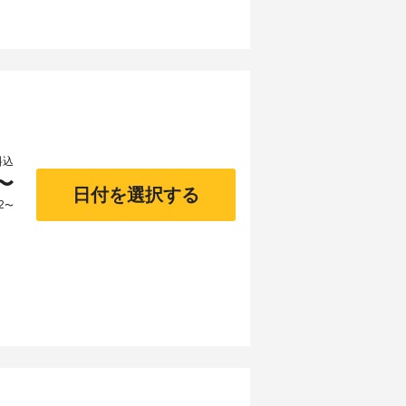
料込
〜
日付を選択する
2
〜