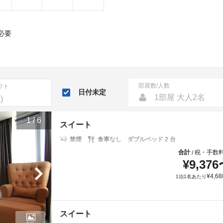
必要
部屋数/人数
ウト
日付未定
1部屋 大人2名
1
/
6
スイート
禁煙
食事なし
ダブルベッド 2 台
合計
税・手数
/
¥
9,376
¥
4,68
1泊1名あたり
スイート