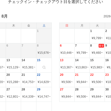
チェックイン・チェックアウト日を選択してください
8月
202
木
金
土
日
月
火
1
1
2
¥
9,799
~
¥
11
6
7
8
6
7
8
9
最安
¥
15,676
~
¥
10,446
~
¥
9,799
~
¥
9,460
~
¥
10
13
14
15
13
14
15
16
57
~
¥
15,129
~
¥
15,381
~
¥
13,367
~
¥
13,863
~
¥
15,983
~
¥
9
20
21
22
20
21
22
23
20
~
¥
15,288
~
¥
14,753
~
¥
14,829
~
¥
9,506
~
¥
9,844
~
¥
9,506
~
¥
10
27
28
29
27
28
29
30
62
~
¥
12,801
~
¥
14,339
~
¥
14,747
~
¥
9,844
~
¥
9,506
~
¥
9,844
~
¥
10