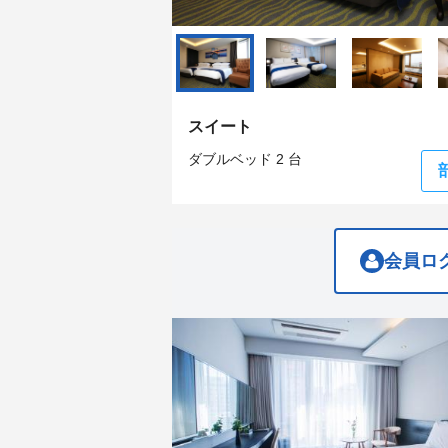
question
question
mark
mark
key
key
to
to
get
get
the
the
keyboard
keyboard
スイート
shortcuts
shortcuts
for
for
ダブルベッド 2 台
changing
changing
dates.
dates.
会員ロ