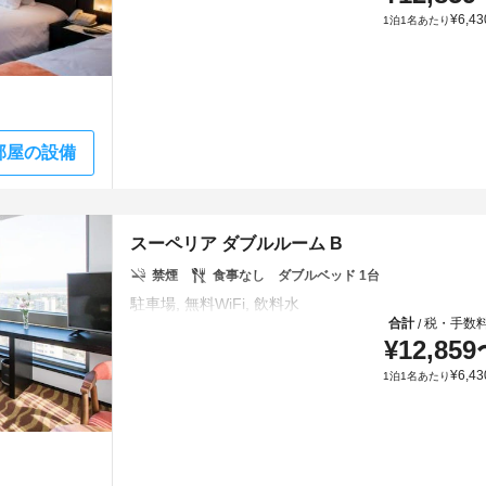
¥
6,43
1泊1名あたり
部屋の設備
スーペリア ダブルルーム B
禁煙
食事なし
ダブルベッド 1台
合計
税・手数
/
¥
12,859
¥
6,43
1泊1名あたり