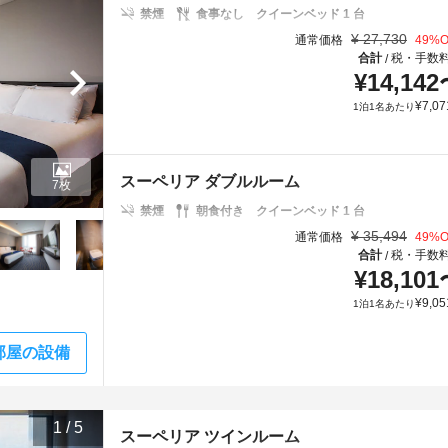
禁煙
食事なし
クイーンベッド 1 台
¥
27,730
通常価格
49
%O
合計
税・手数
/
¥
14,142
¥
7,07
1泊1名あたり
スーペリア ダブルルーム
7枚
禁煙
朝食付き
クイーンベッド 1 台
¥
35,494
通常価格
49
%O
合計
税・手数
/
¥
18,101
¥
9,05
1泊1名あたり
部屋の設備
1
/
5
スーペリア ツインルーム