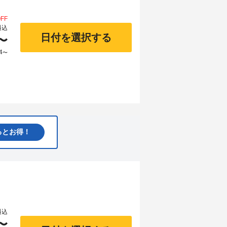
FF
料込
日付を選択する
〜
4
〜
るとお得！
料込
〜