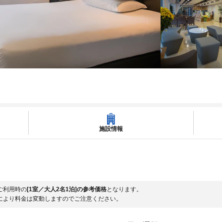
施設情報
ご利用時の
[1室／大人2名1泊]の参考価格
となります。
により料金は変動しますのでご注意ください。