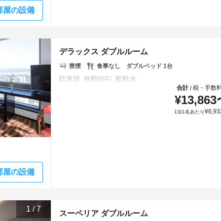
部屋の設備
デラックス ダブルルーム
禁煙
食事なし
ダブルベッド 1台
合計
税・手数
/
¥
13,863
¥
6,93
1泊1名あたり
部屋の設備
1
/
7
スーペリア ダブルルーム