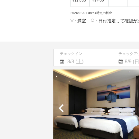
¥
11,883
~
¥
9,460
~
2026/08/01 08:54時点の料金
:
満室
:
日付指定して確認が
チェックイン
チェックア
Navigate
Navigate
forward
backward
to
to
interact
interact
with
with
the
the
calendar
calendar
and
and
select
select
a
a
date.
date.
Press
Press
the
the