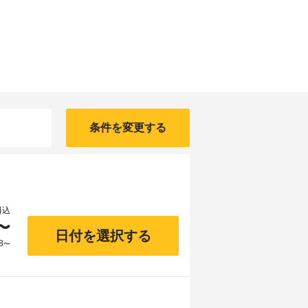
条件を変更する
料込
〜
日付を選択する
8
〜