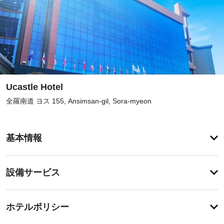
Ucastle Hotel
全羅南道 ヨス 155, Ansimsan-gil, Sora-myeon
登
録
基本情報
が
あ
り
登
ま
設備サービス
録
せ
が
ん
あ
登
り
録
ホテルポリシー
ま
が
せ
あ