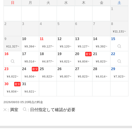
日
月
火
水
木
金
土
1
2
3
4
5
6
7
8
¥
11,131
~
9
10
11
12
13
14
15
¥
11,327
~
¥
9,394
~
¥
9,127
~
¥
9,120
~
¥
9,127
~
¥
9,392
~
16
17
18
19
20
21
22
最安
¥
8,014
~
¥
4,977
~
¥
4,621
~
¥
4,604
~
¥
6,823
~
23
24
25
26
27
28
29
最安
¥
4,622
~
¥
4,604
~
¥
6,823
~
¥
6,807
~
¥
6,823
~
¥
4,614
~
¥
7,923
~
30
31
最安
¥
4,604
~
¥
4,621
~
2026/08/03 05:20時点の料金
:
満室
:
日付指定して確認が必要