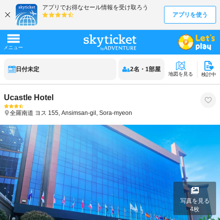
日付未定
2
名
・
1
部屋
地図を見る
検討中
Ucastle Hotel
全羅南道
ヨス
155, Ansimsan-gil, Sora-myeon
写真を見る
4
枚