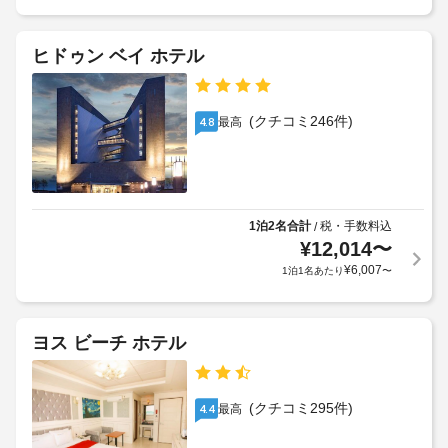
ヒドゥン ベイ ホテル
(クチコミ246件)
最高
4.8
1泊2名合計
税・手数料込
/
¥
12,014
〜
¥
6,007
1泊1名あたり
〜
ヨス ビーチ ホテル
(クチコミ295件)
最高
4.4