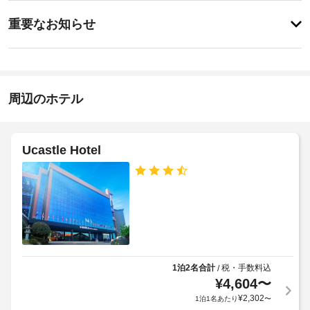
ん
特
り
に
ま
重要なお知らせ
あ
せ
り
ん
ま
せ
ん
周辺のホテル
Ucastle Hotel
1泊2名合計
税・手数料込
/
¥
4,604
〜
¥
2,302
1泊1名あたり
〜