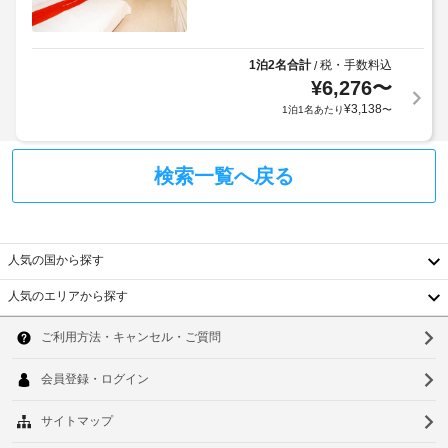
1泊2名合計
税・手数料込
/
¥
6,276
〜
¥
3,138
1泊1名あたり
〜
検索一覧へ戻る
人気の国から探す
人気のエリアから探す
韓
国
ソ
台
ウ
湾
ル
中
釜