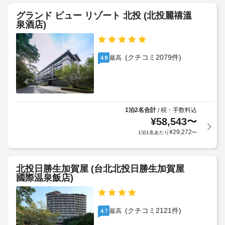
（北
ッ
京
グランド ビュー リゾート 北投 (北投麗禧溫
ク
語）
泉酒店)
ア
全
ウ
室
(クチコミ2079件)
ト
最高
4.8
Wi-
11:00
Fi
無
料
1泊2名合計
税・手数料込
/
イ
¥
58,543
〜
ン
¥
29,272
1泊1名あたり
〜
タ
ー
ネ
北投日勝生加賀屋 (台北北投日勝生加賀屋
ッ
國際温泉飯店)
ト
Wi-
(クチコミ2121件)
最高
4.7
Fi（共