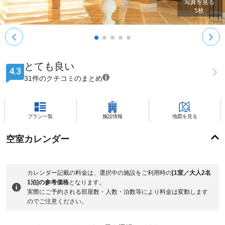
写真を見る
5
枚
とても良い
4.3
31件のクチコミのまとめ
プラン一覧
施設情報
地図を見る
空室カレンダー
カレンダー記載の料金は、選択中の施設をご利用時の
[1室／大人2名
1泊]の参考価格
となります。
実際にご予約される部屋数・人数・泊数等により料金は変動します
のでご注意ください。