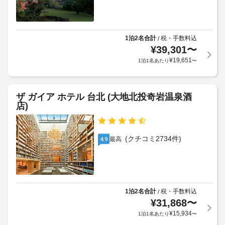
有
エ
リ
ア
1泊2名合計
税・手数料込
/
内）
¥
39,301
〜
¥
19,651
1泊1名あたり
〜
清
掃
（毎
ザ ガイア ホテル 台北 (大地北投奇岩温泉酒
日）
店)
エ
レ
(クチコミ2734件)
最高
4.9
ベ
ー
タ
ー
1泊2名合計
税・手数料込
/
フ
¥
31,868
〜
ァ
¥
15,934
1泊1名あたり
〜
ミ