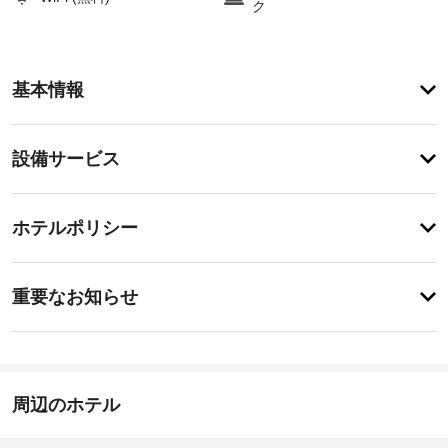
ク
登
録
基本情報
が
あ
り
設
ま
設備サービス
せ
備・
ん
サ
チ
ー
ホテルポリシー
ェ
ビ
ッ
ス
特
ク
に
重要なお知らせ
イ
あ
英
り
ン
ま
語
15:00
せ
-
ん
中
08:00
周辺のホテル
国
チ
語
ェ