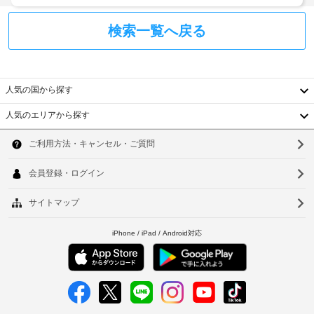
リ
ー
検索一覧へ戻る
ル
ー
ム
人気の国から探す
公
共
人気のエリアから探す
エ
韓
リ
国
ア
ソ
に
台
ウ
監
湾
視
ル
カ
中
釜
メ
ラ
国
山
香
仁
建
港
物
川
外
ベ
台
に