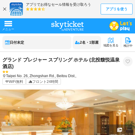
日付未定
2
名
・
1
部屋
地図を見る
検討中
グランド プレジャー スプリング ホテル (北投馥悦温泉
酒店)
Taipei
No. 26, Zhongshan Rd., Beitou Dist.,
WiFi無料
フロント24時間