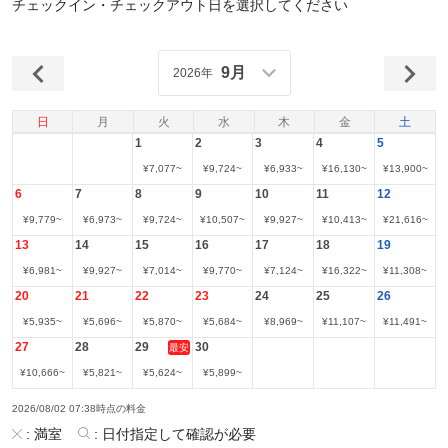
チェックイン・チェックアウト日を選択してください
9月
2026年
日
月
火
水
木
金
土
1
2
3
4
5
¥
7,077
~
¥
9,724
~
¥
6,933
~
¥
16,130
~
¥
13,900
~
6
7
8
9
10
11
12
¥
9,779
~
¥
6,973
~
¥
9,724
~
¥
10,507
~
¥
9,927
~
¥
10,413
~
¥
21,616
~
13
14
15
16
17
18
19
¥
6,981
~
¥
9,927
~
¥
7,014
~
¥
9,770
~
¥
7,124
~
¥
16,322
~
¥
11,308
~
20
21
22
23
24
25
26
¥
5,935
~
¥
5,696
~
¥
5,870
~
¥
5,684
~
¥
8,969
~
¥
11,107
~
¥
11,491
~
27
28
29
30
最安
¥
10,666
~
¥
5,821
~
¥
5,624
~
¥
5,899
~
2026/08/02 07:38時点の料金
:
満室
:
日付指定して確認が必要