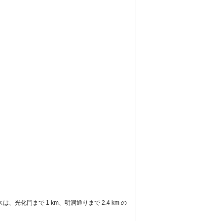
化門まで 1 km、明洞通りまで 2.4 km の