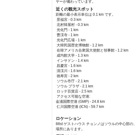
ヤーが備わっています。
近くの観光スポット
距離の最小表示単位は 0.1 km です。
景福宮 - 0.3 km  
 北村韓屋村 - 0.3 km  
 光化門 - 1 km  
 曹渓寺 - 1 km  
 光化門広場 - 1 km  
 大韓民国歴史博物館 - 1.2 km  
 在韓アメリカ合衆国大使館と領事館 - 1.2 km  
 成均館大学 - 1.3 km  
 インサドン - 1.4 km  
 昌慶宮 - 1.6 km  
 清渓川 - 1.6 km  
 徳寿宮 - 2 km  
 ソウル市庁 - 2.1 km  
 ソウル プラザ - 2.1 km  
 ロッテ百貨店 - 2.5 km  
アクセス可能な空港: 
金浦国際空港 (GMP) - 24.8 km 
 仁川国際空港 (ICN) - 59.7 km 
ロケーション
88st ゲストハウス チョンノはソウルの中心部の
場所にあります。