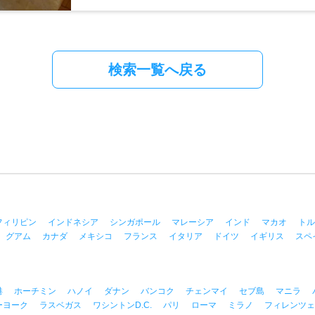
検索一覧へ戻る
フィリピン
インドネシア
シンガポール
マレーシア
インド
マカオ
トル
グアム
カナダ
メキシコ
フランス
イタリア
ドイツ
イギリス
スペ
港
ホーチミン
ハノイ
ダナン
バンコク
チェンマイ
セブ島
マニラ
ーヨーク
ラスベガス
ワシントンD.C.
パリ
ローマ
ミラノ
フィレンツェ