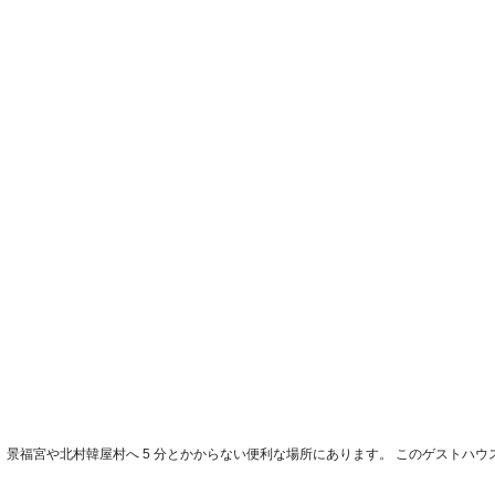
、景福宮や北村韓屋村へ 5 分とかからない便利な場所にあります。 このゲストハウスは、光