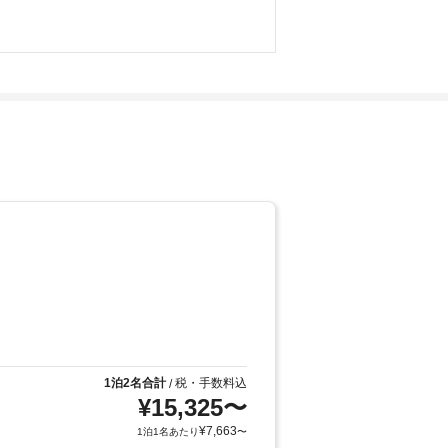
1泊2名合計
税・手数料込
/
¥
15,325
〜
¥
7,663
1泊1名あたり
〜