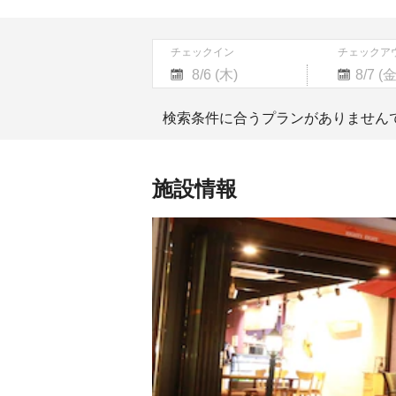
チェックイン
チェックア
Navigate
Navigate
forward
backward
検索条件に合うプランがありません
to
to
interact
interact
with
with
the
the
施設情報
calendar
calendar
and
and
select
select
a
a
date.
date.
Press
Press
the
the
question
question
mark
mark
key
key
to
to
get
get
the
the
keyboard
keyboard