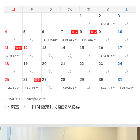
日
月
火
水
木
金
土
1
2
3
¥
23,017
~
4
5
6
7
8
9
10
最安
最安
¥
21,630
~
¥
19,467
~
¥
19,467
~
11
12
13
14
15
16
17
最安
¥
19,467
~
¥
24,875
~
18
19
20
21
22
23
24
25
26
27
28
29
30
31
最安
¥
21,630
~
¥
19,467
~
¥
19,521
~
¥
22,776
~
¥
25,514
~
2026/07/31 02:20時点の料金
:
満室
:
日付指定して確認が必要