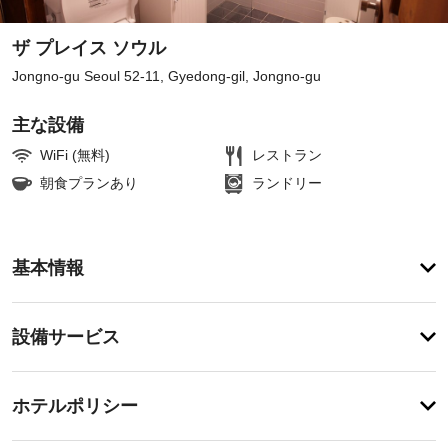
ザ プレイス ソウル
Jongno-gu Seoul 52-11, Gyedong-gil, Jongno-gu
主な設備
WiFi (無料)
レストラン
朝食プランあり
ランドリー
ア
基本情報
メ
ニ
テ
設
設備サービス
ィ
備・
庭
園
サ
チ
か
ー
ホテルポリシー
ら
ェ
ビ
の
ッ
眺