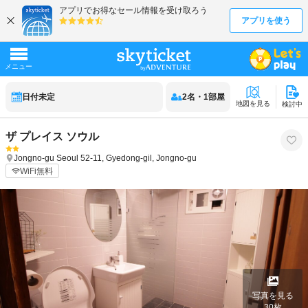
日付未定
2
名
・
1
部屋
地図を見る
検討中
ザ プレイス ソウル
Jongno-gu
Seoul
52-11, Gyedong-gil, Jongno-gu
WiFi無料
写真を見る
30
枚