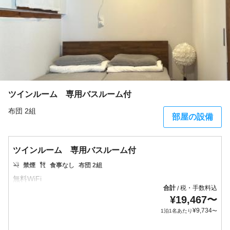
ツインルーム 専用バスルーム付
布団 2組
部屋の設備
ツインルーム 専用バスルーム付
禁煙
食事なし
布団 2組
合計
税・手数料込
/
¥
19,467
〜
¥
9,734
1泊1名あたり
〜