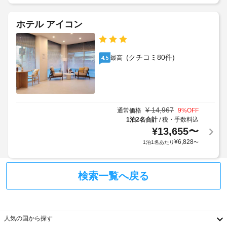
20000.0
追
サ
プ
KRW
加
ー
レ
ゲ
ホテル アイコン
ビ
イ
上
ス
ス 
ス
記
ト
ソ
(有
項
ウ
料
(クチコミ80件)
料)
最高
4.5
目
ル
金
以
に
が
全
ご
外
か
館
滞
に
か
在
禁
も、
る
中
¥
14,967
通常価格
9
%OFF
煙
現
は、
場
1泊2名合計
税・手数料込
/
地
レ
合
¥
13,655
〜
庭
に
ス
が
¥
6,828
1泊1名あたり
〜
園
ト
て
あ
ラ
お
り
ン
ラ
支
ま
で
検索一覧へ戻る
ン
払
お
す
ド
い
食
場
リ
が
事
合
を
ー
必
に
人気の国から探す
お
設
要
よ