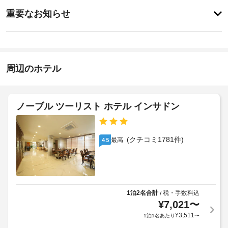
ス
重
ク
め
重要なお知らせ
を
要
イ
楽
レ
な
ン
し
ス
お
15:00
み、
ト
-
WiFi 
知
ラ
22:00
(無
ら
周辺のホテル
ン
料)
せ
施
の
な
設
ど
数
可
を
の
:
ノーブル ツーリスト ホテル インサドン
お
動
定
1
使
式
め
い
ベ
る
毎
い
(クチコミ1781件)
最高
4.5
ッ
利
た
日
ド
用
だ
:
け
規
空
ま
1
約
港
す。
日
に
シ
1泊2名合計
税・手数料込
/
お
に
従
ャ
¥
7,021
〜
食
つ
っ
ト
¥
3,511
1泊1名あたり
〜
事
き
て、
ル
ザ 