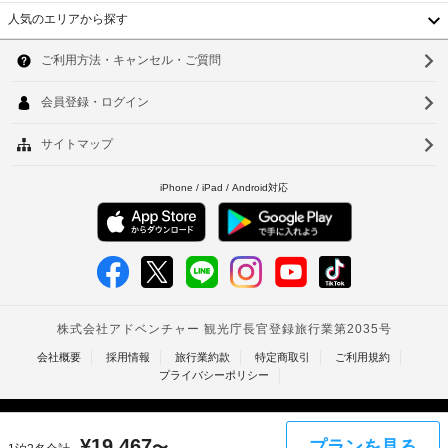
楽
備
な
り、
人気のエリアから探す
し
場
韓
み
チ
合
手
く
ェ
国
ソ
が
荷
だ
ッ
さ
あ
物
台
ク
ウ
い。
り
保
イ
無
湾
ル
ま
管
ン
料
す。
サ
中
の
時
釜
ま
ー
コ
に
国
た
ビ
山
ン
政
チ
料
ス
府
香
仁
ネ
金
発
ン
港
と
川
エ
行
タ
デ
ク
ル 
の
ベ
台
ポ
ス
ブ
写
ト
ジ
レ
プ
北
真
ッ
ッ
レ
付
ナ
台
ク
ト
ス
き
フ
ム
に
チ
南
身
ァ
は
ェ
ス
分
タ
高
税
ッ
ト
証
¥
19,467
プランを見る
〜