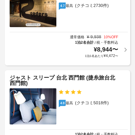
ー
客
金
(クチコミ2730件)
–
最高
4.7
ビ
様
が
な
ス
の
か
し
全
み
か
部
入
る
で 
手
室
場
¥
9,938
63 
通常価格
10
%OFF
荷
い
室
合
1泊2名合計
税・手数料込
/
物
あ
た
¥
8,944
〜
が
保
る
だ
あ
¥
4,472
1泊1名あたり
〜
管
冷
け
り
サ
房
ま
ま
完
ー
す。
す
備
ビ
ジャスト スリープ 台北 西門館 (捷糸旅台北
の
場
ス
西門館)
客
合
室
に
ロ
に
よ
ッ
は
(クチコミ5018件)
最高
4.8
り、
液
カ
チ
晶
ー
テ
ェ
利
レ
ッ
用
ビ
ク
可
1泊2名合計
税・手数料込
/
が