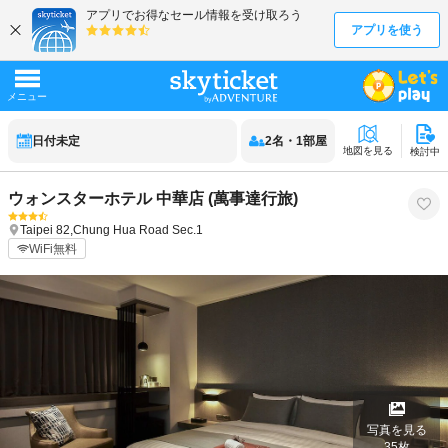
日付未定
2
名
・
1
部屋
地図を見る
検討中
ウォンスターホテル 中華店 (萬事達行旅)
Taipei
82,Chung Hua Road Sec.1
WiFi無料
写真を見る
35
枚