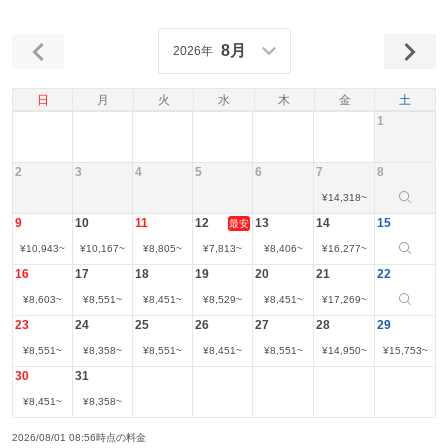
8月
2026年
日
月
火
水
木
金
土
1
2
3
4
5
6
7
8
¥
14,318
~
9
10
11
12
13
14
15
最安
¥
10,943
~
¥
10,167
~
¥
8,805
~
¥
7,813
~
¥
8,406
~
¥
16,277
~
16
17
18
19
20
21
22
¥
8,603
~
¥
8,551
~
¥
8,451
~
¥
8,529
~
¥
8,451
~
¥
17,269
~
23
24
25
26
27
28
29
¥
8,551
~
¥
8,358
~
¥
8,551
~
¥
8,451
~
¥
8,551
~
¥
14,950
~
¥
15,753
~
30
31
¥
8,451
~
¥
8,358
~
2026/08/01 08:56時点の料金