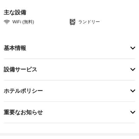
主な設備
WiFi (無料)
ランドリー
ア
基本情報
メ
ニ
テ
設
設備サービス
ィ
備・
便
利
サ
チ
な
ー
ホテルポリシー
WiFi 
ェ
ビ
(無
ッ
料)、
ス
事
ク
ツ
重要なお知らせ
ア
前
イ
ー 
ド
に
ン
/ 
ラ
知
15:00
チ
イ
-
ケ
る