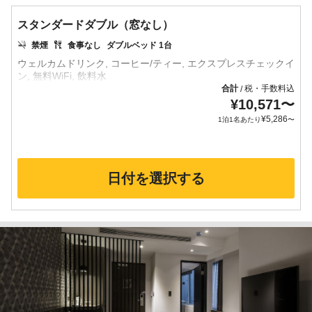
スタンダードダブル（窓なし）
禁煙
食事なし
ダブルベッド 1台
ウェルカムドリンク, コーヒー/ティー, エクスプレスチェックイ
合計
税・手数料込
/
¥
10,571
〜
¥
5,286
1泊1名あたり
〜
日付を選択する