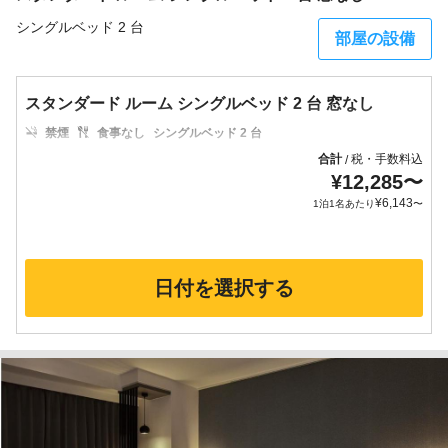
シングルベッド 2 台
部屋の設備
スタンダード ルーム シングルベッド 2 台 窓なし
禁煙
食事なし
シングルベッド 2 台
合計
税・手数料込
/
¥
12,285
〜
¥
6,143
1泊1名あたり
〜
日付を選択する