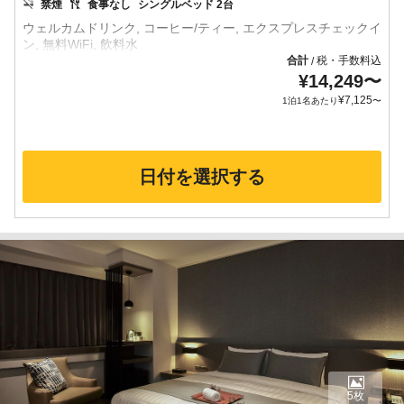
禁煙
食事なし
シングルベッド 2台
ウェルカムドリンク, コーヒー/ティー, エクスプレスチェックイ
合計
税・手数料込
/
¥
14,249
〜
¥
7,125
1泊1名あたり
〜
日付を選択する
5枚