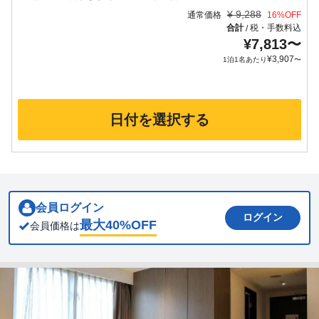
¥
9,288
通常価格
16
%OFF
合計
税・手数料込
/
¥
7,813
〜
¥
3,907
1泊1名あたり
〜
日付を選択する
会員ログイン
ログイン
最大
40
%OFF
会員価格は