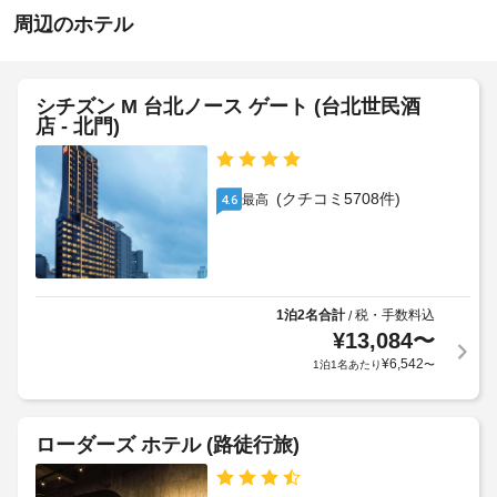
ク
23:30
ッ
べ
周辺のホテル
リ
ト
き
施
ー
案
設
内
ホ
ニ
な
の
ン
テ
シチズン M 台北ノース ゲート (台北世民酒
ど
定
グ
店 - 北門)
ル
を
め
/
ご
ポ
る
ラ
利
リ
利
ン
用
(クチコミ5708件)
最高
4.6
シ
用
い
ド
た
ー
規
リ
だ
約
ー
け
施
に
サ
ま
設
従
ー
す。
1泊2名合計
税・手数料込
/
に
っ
ビ
¥
13,084
〜
客
ご
て、
ス
室
¥
6,542
1泊1名あたり
〜
登
追
の
録
加
車
設
済
ゲ
椅
備
み
ローダーズ ホテル (路徒行旅)
ス
子
と
の
ト
対
サ
お
料
応