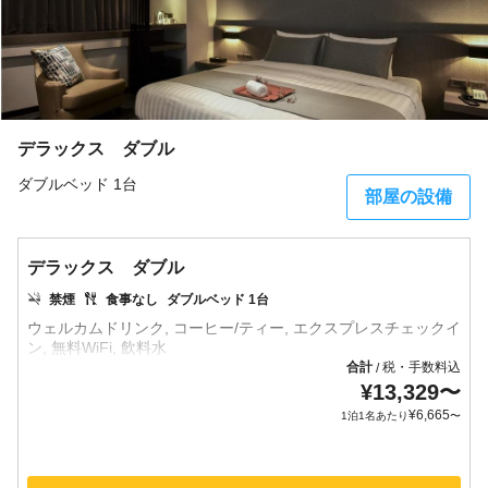
デラックス ダブル
ダブルベッド 1台
部屋の設備
デラックス ダブル
禁煙
食事なし
ダブルベッド 1台
ウェルカムドリンク, コーヒー/ティー, エクスプレスチェックイ
合計
税・手数料込
/
¥
13,329
〜
¥
6,665
1泊1名あたり
〜