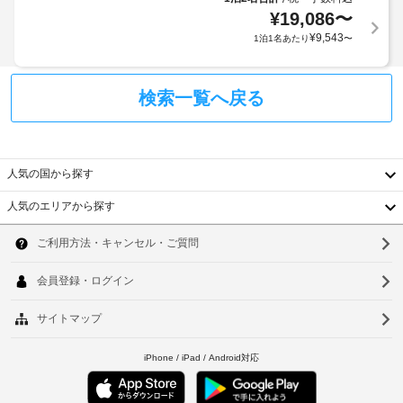
イ
備
¥
19,086
〜
ン
わ
エ
¥
9,543
1泊1名あたり
〜
時
っ
ク
て
に
ス
お
政
プ
検索一覧へ戻る
り、
府
レ
ゆ
発
っ
ス
行
た
チ
の
り
ェ
人気の国から探す
お
写
ッ
く
真
ク
人気のエリアから探す
つ
付
韓
イ
ろ
き
ぎ
ン
国
ソ
身
い
分
た
台
ウ
複
だ
証
数
湾
け
明
ル
の
ま
書
中
釜
す。
言
と
有
語
国
付
山
線
を
随
イ
香
話
仁