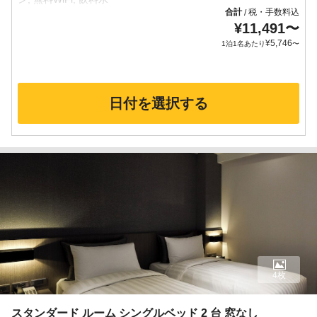
合計
税・手数料込
/
¥
11,491
〜
¥
5,746
1泊1名あたり
〜
日付を選択する
4枚
スタンダード ルーム シングルベッド 2 台 窓なし