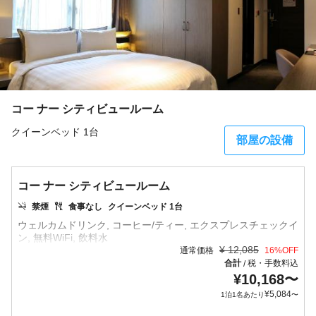
コー ナー シティビュールーム
クイーンベッド 1台
部屋の設備
コー ナー シティビュールーム
禁煙
食事なし
クイーンベッド 1台
ウェルカムドリンク, コーヒー/ティー, エクスプレスチェックイ
¥
12,085
通常価格
16
%OFF
合計
税・手数料込
/
¥
10,168
〜
¥
5,084
1泊1名あたり
〜