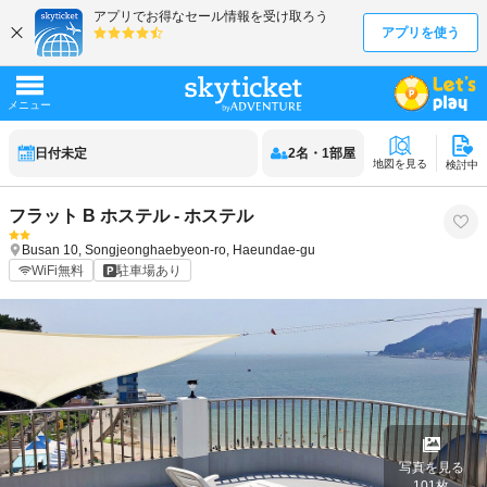
日付未定
2
名
・
1
部屋
地図を見る
検討中
フラット B ホステル - ホステル
Busan
10, Songjeonghaebyeon-ro, Haeundae-gu
WiFi無料
駐車場あり
写真を見る
101
枚