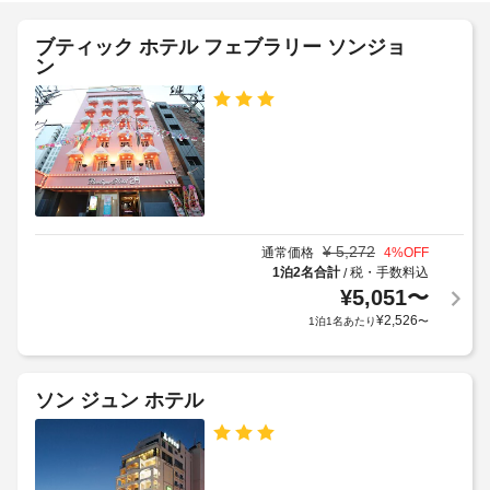
設
ど
ー
レ
を
の
ビ
ブティック ホテル フェブラリー ソンジョ
ご
イ
定
ス
ン
利
ト
め
用
チ
る
駐
い
ェ
利
た
車
ッ
用
だ
場
ク
け
規
(台
ま
ア
約
数
す。
ウ
に
制
お
ト
従
限
¥
5,272
通常価格
4
%OFF
食
料
っ
あ
1泊2名合計
税・手数料込
/
事
金
て、
り)
¥
5,051
〜
無
:
追
¥
2,526
1泊1名あたり
〜
料
10000
加
エ
の
KRW
ゲ
ク
イ
(空
ス
ン
ス
ソン ジュン ホテル
室
ト
グ
プ
状
リ
料
レ
ッ
況
金
ス
シ
に
が
チ
ュ 