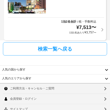
よ
か
ェ
ブ
っ
か
レ
ッ
て
る
ッ
ク
利
ク
場
イ
フ
用
合
1泊2名合計
税・手数料込
/
ン
ァ
可)
¥
7,513
〜
が
ス
あ
¥
3,757
1泊1名あたり
〜
朝
ト
上
り
を
食
記
ま
週
(無
項
末、
す
検索一覧へ戻る
料)
目
8:30 
場
以
～ 
合
フ
10:00
外
に
ま
ロ
に
よ
人気の国から探す
で
ン
も、
り、
お
ト
現
人気のエリアから探す
召
チ
デ
地
韓
し
ェ
ス
に
上
ッ
国
ソ
ク
が
て
ク
り
(時
お
台
ウ
イ
い
間
支
ン
た
湾
限
ル
払
だ
時