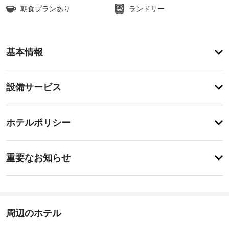
朝食プランあり
ランドリー
ア
基本情報
メ
ニ
テ
設
設備サービス
ィ
備・
便
利
サ
チ
な
ー
ホテルポリシー
WiFi 
ェ
ビ
(無
ッ
料)、
ス
重
ク
テ
重要なお知らせ
レ
要
イ
ビ 
手
な
ン
(共
荷
お
15:00
用
物
-
エ
知
保
21:30
リ
ら
周辺のホテル
管
ア)
せ
施
サ
な