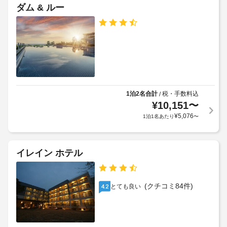
ア
の
リ
テ
ダム & ルー
ー 
定
ル
ル
/ 
め
チ
ポ
る
庭
ケ
リ
利
ッ
園
シ
用
ト
案
ー
規
車
内
約
椅
な
コ
に
子
ど
1泊2名合計
税・手数料込
/
ネ
従
対
を
¥
10,151
〜
ク
っ
お
応
¥
5,076
1泊1名あたり
〜
テ
て、
使
–
ィ
い
追
な
い
ン
加
し
た
グ
ゲ
イレイン ホテル
だ
ル
ス
け
手
ー
ト
ま
荷
ム
料
す。
(クチコミ84件)
とても良い
4.2
物
/
金
客
保
隣
が
室
管
合
か
の
サ
っ
か