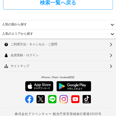
エ
検索一覧へ戻る
コ
設
政
ク
ン
ま
府
ロ
ス
で
発
な
プ
お
行
ど
レ
問
人気の国から探す
の
が
ス
い
備
写
人気のエリアから探す
チ
わ
合
真
韓
ェ
っ
わ
付
た
ッ
せ
国
き
ソ
キ
ク
く
身
ッ
台
ウ
イ
だ
分
チ
ン
さ
湾
ン
証
ル
が
い。
明
中
釜
あ
エ
連
書
り、
ク
絡
と
国
山
ゆ
ス
先
付
っ
香
仁
プ
は
随
た
レ
予
り
費
港
川
ス
お
約
用
ベ
く
チ
台
確
精
つ
ェ
認
算
ト
北
ろ