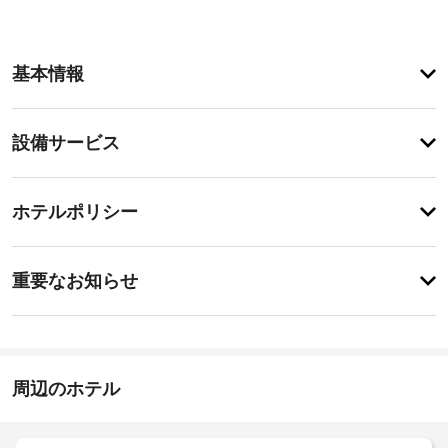
ア
基本情報
メ
ニ
テ
設
設備サービス
ィ
備・
庭
園
サ
チ
か
ー
ホテルポリシー
ら
ェ
ビ
の
ッ
眺
ス
事
ク
め
重要なお知らせ
を
前
イ
楽
バ
に
ン
し
ー
知
15:00
み、
ベ
-
WiFi 
る
キ
22:00
(無
べ
周辺のホテル
ュ
料)
き
施
ー
や
設
ツ
ホ
グ