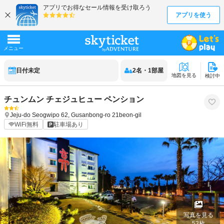
日付未定
2
名
・
1
部屋
地図を見る
検討中
チュンムン チェジュヒュー ペンション
Jeju-do
Seogwipo
62, Gusanbong-ro 21beon-gil
WiFi無料
駐車場あり
写真を見る
53
枚