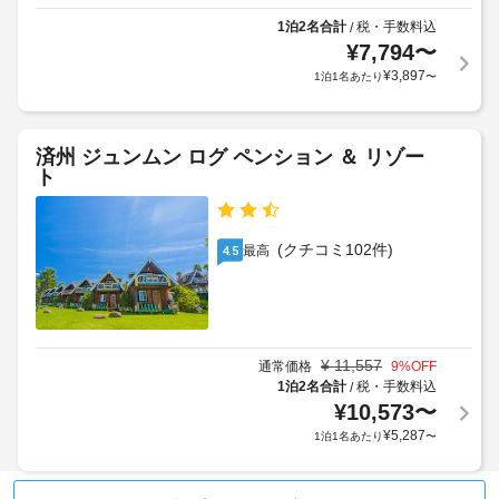
設
ー
た
る
備
1泊2名合計
税・手数料込
/
ビ
客
場
¥
7,794
〜
と
ス
室
合
サ
¥
3,897
1泊1名あたり
〜
も
が
ー
ツ
空
あ
ビ
ア
室
り
ス
ー
済州 ジュンムン ログ ペンション ＆ リゾー
状
ま
全 
/
ト
況
す
20 
チ
に
室
場
ケ
あ
よ
合
ッ
る
(クチコミ102件)
り
最高
4.5
に
ト
冷
ご
よ
房
案
利
り、
完
内
用
チ
備
い
の
ェ
駐
¥
11,557
通常価格
9
%OFF
客
た
ッ
車
1泊2名合計
税・手数料込
/
室
だ
ク
に
場
¥
10,573
〜
け
イ
は、
(無
¥
5,287
ま
1泊1名あたり
〜
ン
冷
料)
す。
時
蔵
施
庫、
に