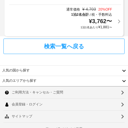
し
在
間
て
¥
4,703
通常価格
20
%OFF
を
1泊2名合計
税・手数料込
/
お
滞
車
楽
¥
3,762
〜
在
椅
し
さ
¥
1,881
1泊1名あたり
〜
子
み
れ
く
対
る
だ
応
場
検索一覧へ戻る
さ
–
い。
合、
な
共
宿
し
同
泊
キ
料
人気の国から探す
ッ
施
金
チ
設
人気のエリアから探す
は
ン
か
韓
で
無
ら
の
料
国
ソ
の
自
で
炊
距
台
ウ
す。
も
離
お
湾
可
ル
(フ
客
能
ィ
中
釜
で
様
ー