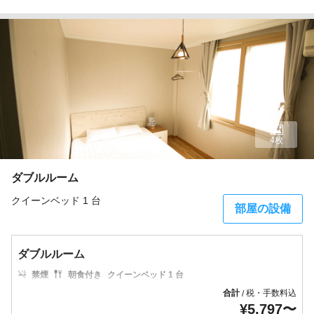
4枚
ダブルルーム
クイーンベッド 1 台
部屋の設備
ダブルルーム
禁煙
朝食付き
クイーンベッド 1 台
合計
税・手数料込
/
¥
5,797
〜