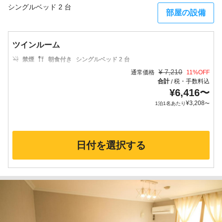
シングルベッド 2 台
部屋の設備
ツインルーム
禁煙
朝食付き
シングルベッド 2 台
¥
7,210
通常価格
11
%OFF
合計
税・手数料込
/
¥
6,416
〜
¥
3,208
1泊1名あたり
〜
日付を選択する