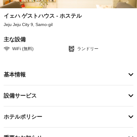
イェハ ゲストハウス - ホステル
Jeju Jeju City 9, Samo-gil
主な設備
WiFi (無料)
ランドリー
ア
基本情報
メ
ニ
テ
設
設備サービス
ィ
備・
便
利
サ
登
な
録
ー
ホテルポリシー
WiFi 
が
ビ
(無
あ
料)、
ス
り
事
ツ
ま