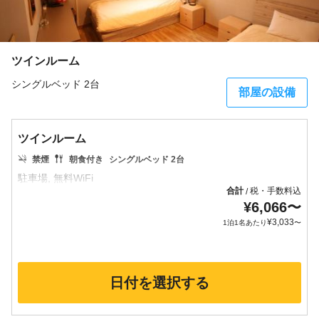
ツインルーム
シングルベッド 2台
部屋の設備
ツインルーム
禁煙
朝食付き
シングルベッド 2台
合計
税・手数料込
/
¥
6,066
〜
¥
3,033
1泊1名あたり
〜
日付を選択する