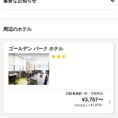
重要なお知らせ
ア
前
せ
ー 
施
ん
に
/ 
設
知
チ
の
ケ
る
正
ッ
べ
周辺のホテル
面
ト
き
入
案
内
ホ
り
な
口
テ
ゴールデン パーク ホテル
ど
ま
ル
を
で
ご
ポ
の
利
リ
階
用
シ
い
段
た
ー
の
だ
数
け
4
-
ま
1泊2名合計
税・手数料込
/
歳
3
す。
¥
3,757
〜
以
客
¥
1,879
1泊1名あたり
〜
下
施
室
の
設
の
お