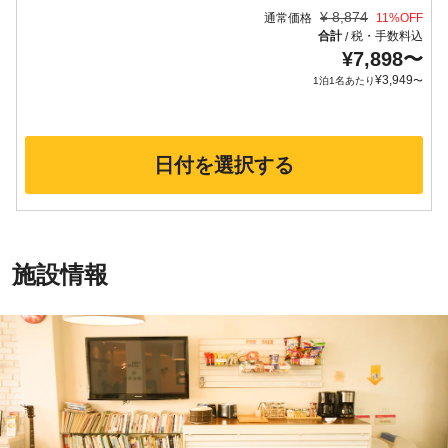
¥
8,874
通常価格
11
%OFF
合計
税・手数料込
/
¥
7,898
〜
¥
3,949
1泊1名あたり
〜
日付を選択する
施設情報