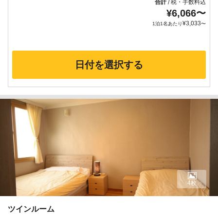
合計
税・手数料込
/
¥
6,066
〜
¥
3,033
1泊1名あたり
〜
日付を選択する
4枚
ツインルーム