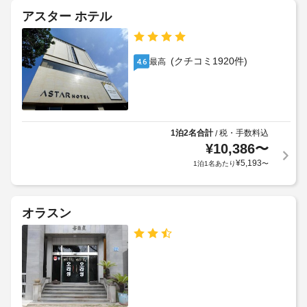
か
設
子
アスター ホテル
ら
備
様
の
と
が、
距
サ
保
離
(クチコミ1920件)
最高
4.6
ー
護
(メ
ビ
者
ー
ス
の
ト
全
方
ル)
部
と
-
で 
1泊2名合計
税・手数料込
/
同
14 
10
¥
10,386
〜
室
室
¥
5,193
1泊1名あたり
〜
あ
で
駐
る
既
車
冷
存
場
房
オラスン
の
完
営
ベ
備
業
ッ
の
時
客
ド
間
室
を
-
で、
使
24
ご
用
滞
時