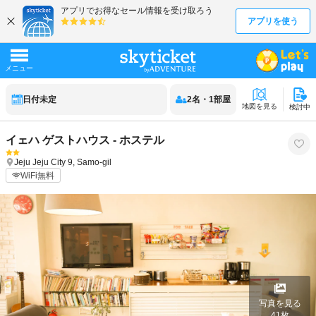
日付未定
2
名
・
1
部屋
地図を見る
検討中
イェハ ゲストハウス - ホステル
Jeju
Jeju City
9, Samo-gil
WiFi無料
写真を見る
41
枚