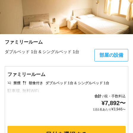
ファミリールーム
ダブルベッド 1台 & シングルベッド 1台
部屋の設備
ファミリールーム
禁煙
朝食付き
ダブルベッド 1台 & シングルベッド 1台
合計
税・手数料込
/
¥
7,892
〜
¥
3,946
1泊1名あたり
〜