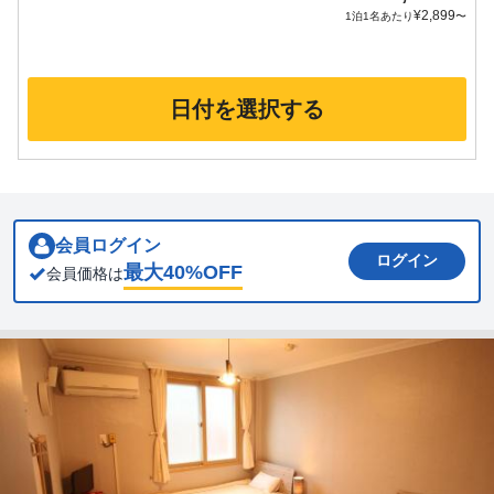
¥
2,899
1泊1名あたり
〜
日付を選択する
会員ログイン
ログイン
最大
40
%OFF
会員価格は