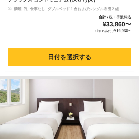
禁煙
食事なし
ダブルベッド 1 台およびシングル布団 2 組
合計
税・手数料込
/
¥
33,860
〜
¥
16,930
1泊1名あたり
〜
日付を選択する