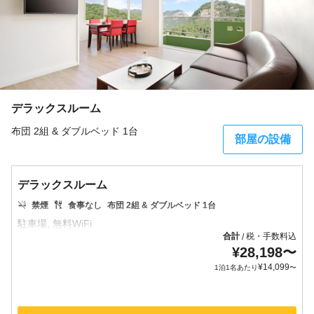
デラックスルーム
布団 2組 & ダブルベッド 1台
部屋の設備
デラックスルーム
禁煙
食事なし
布団 2組 & ダブルベッド 1台
合計
税・手数料込
/
¥
28,198
〜
¥
14,099
1泊1名あたり
〜