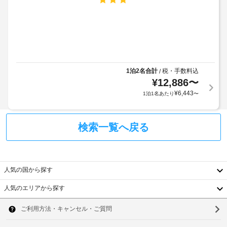
は
め
か、
水
る
バ
WiFi 
曜
利
(無
ン
日
用
料)、
ケ
は
ゲ
規
ッ
ご
ー
約
利
ト
ム
用
に
ホ
コ
1泊2名合計
税・手数料込
/
い
従
ー
ー
¥
12,886
〜
た
っ
ナ
ル
だ
¥
6,443
1泊1名あたり
〜
て、
ー
け
な
追
ま
車
ど
加
せ
椅
の
検索一覧へ戻る
ん。
ゲ
子
設
ス
対
備
サ
ト
を
応
ウ
料
ご
の
ナ
人気の国から探す
利
金
施
用
が
重
設
人気のエリアから探す
い
か
要
内
韓
た
か
レ
だ
な
国
る
ソ
け
ス
お
場
ま