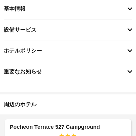
ア
基本情報
メ
ニ
テ
設
設備サービス
ィ
備・
カ
ラ
サ
チ
オ
ー
ホテルポリシー
ケ
ェ
ビ
な
ッ
ど
ス
施
ク
の
重要なお知らせ
レ
設
イ
ク
車
説
ン
リ
椅
明
15:00
エ
子
-
ー
次
対
22:00
シ
の
周辺のホテル
応
ョ
施
施
(制
ン
設
設
設
限
/
備
の
あ
設
Pocheon Terrace 527 Campground
の
定
り)
備
ほ