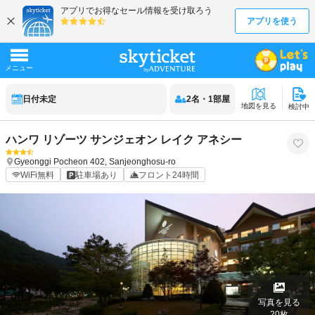
日付未定
2
名
・
1
部屋
地図を見る
検討中
ハンワ リゾーツ サンジェオン レイク アネシー
Gyeonggi
Pocheon
402, Sanjeonghosu-ro
WiFi無料
駐車場あり
フロント24時間
写真を見る
20
枚