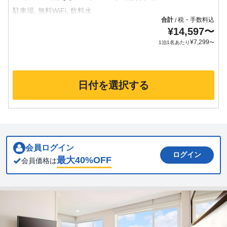
合計
税・手数料込
/
¥
14,597
〜
¥
7,299
1泊1名あたり
〜
日付を選択する
会員ログイン
ログイン
最大
40
%OFF
会員価格は