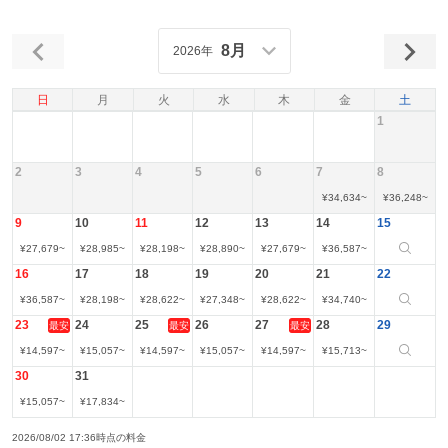
8月
2026年
日
月
火
水
木
金
土
1
2
3
4
5
6
7
8
¥
34,634
~
¥
36,248
~
9
10
11
12
13
14
15
¥
27,679
~
¥
28,985
~
¥
28,198
~
¥
28,890
~
¥
27,679
~
¥
36,587
~
16
17
18
19
20
21
22
¥
36,587
~
¥
28,198
~
¥
28,622
~
¥
27,348
~
¥
28,622
~
¥
34,740
~
23
24
25
26
27
28
29
最安
最安
最安
¥
14,597
~
¥
15,057
~
¥
14,597
~
¥
15,057
~
¥
14,597
~
¥
15,713
~
30
31
¥
15,057
~
¥
17,834
~
2026/08/02 17:36時点の料金