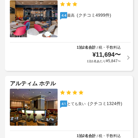
施
設
設
/
設
備
の
ラ
を
に
定
(クチコミ4999件)
最高
4.4
ン
使
て、
め
い、
ド
次
る
庭
リ
の
利
園
ー
追
用
か
サ
加
ら
規
1泊2名合計
税・手数料込
/
ー
の
料
¥
11,694
〜
約
ビ
眺
金
に
¥
5,847
1泊1名あたり
〜
め
ス
を
従
を
お
っ
お
リ
支
て、
楽
アルティム ホテル
サ
払
し
追
イ
み
い
加
い
ク
い
ゲ
た
ル
(クチコミ1324件)
とても良い
4.1
た
ス
だ
に
だ
ト
け
関
き
料
ま
す
ま
す。
金
る
こ
す。
が
の
ル
1泊2名合計
税・手数料込
/
料