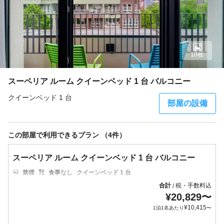
10枚
スーペリア ルーム クイーンベッド 1 台 バルコニー
クイーンベッド 1 台
部屋の設備
この部屋で利用できるプラン （4件）
スーペリア ルーム クイーンベッド 1 台 バルコニー
禁煙
食事なし
クイーンベッド 1 台
合計
税・手数料込
/
¥
20,829
〜
¥
10,415
1泊1名あたり
〜