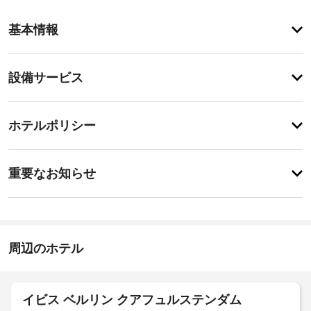
ア
基本情報
メ
ニ
テ
設
設備サービス
ィ
備・
自
転
サ
チ
車
ー
ホテルポリシー
レ
ェ
ビ
ン
ッ
タ
ス
重
ク
ル
重要なお知らせ
な
要
イ
ど
ド
な
ン
の
ラ
お
15:00
レ
イ
-
ク
知
ク
深
リ
ら
周辺のホテル
リ
夜
エ
せ
0
ー
ー
時
シ
ニ
宿
ョ
ン
イビス ベルリン クアフュルステンダム
泊
施
ン
グ