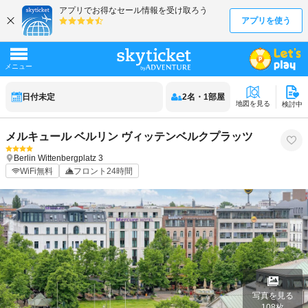
日付未定
2
名
・
1
部屋
地図を見る
検討中
メルキュール ベルリン ヴィッテンベルクプラッツ
Berlin
Wittenbergplatz 3
WiFi無料
フロント24時間
写真を見る
108
枚