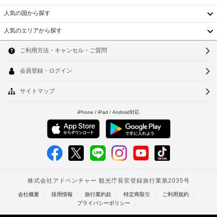
税
ド
内
に
人気の国から探す
率
を
ラ
政
ご
8.025
ー
府
人気のエリアから探す
利
%
発
韓
用
の
使
行
い
国
市
ソ
い
の
た
税
だ
捨
写
台
ウ
/
け
て
真
ま
地
湾
ル
の
付
す。
方
プ
き
中
釜
税
お
ラ
身
を
食
国
ス
山
分
お
事
チ
証
香
仁
支
軽
ッ
明
食
払
港
ク
川
書
に
い
ス
と
は
ベ
台
い
ト
付
ス
た
ト
ロ
ナ
随
北
だ
ッ
ー
費
ナ
台
き
ク
不
用
バ
ま
ム
使
精
南
ー 