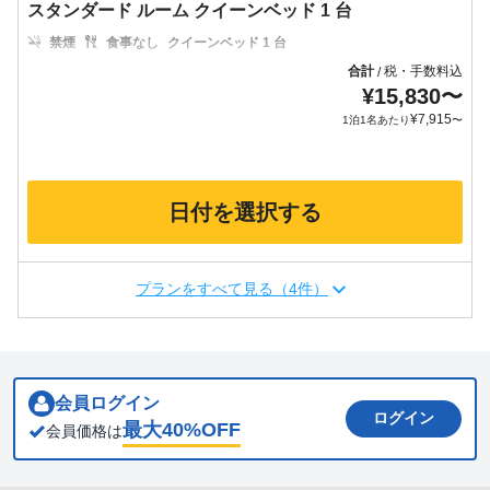
スタンダード ルーム クイーンベッド 1 台
禁煙
食事なし
クイーンベッド 1 台
合計
税・手数料込
/
¥
15,830
〜
¥
7,915
1泊1名あたり
〜
日付を選択する
プランをすべて見る（4件）
会員ログイン
ログイン
最大
40
%OFF
会員価格は