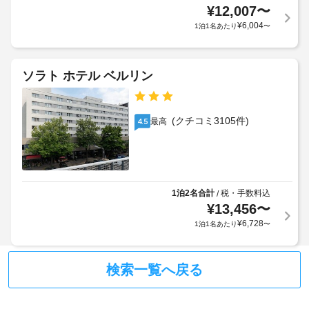
か
ホ
ー
¥
12,007
〜
金
か
テ
ル
¥
6,004
に
1泊1名あたり
〜
る
ル
は
場
で
ベ
税
は、
合
ジ
WiFi 
金
が
ソラト ホテル ベルリン
(無
タ
が
あ
料)、
リ
含
り
テ
ア
ま
ま
レ
(クチコミ3105件)
最高
4.5
ン
れ
す
ビ 
用
る
(共
場
の
用
場
合
エ
朝
合
に
リ
食
が
よ
ア)、
1泊2名合計
税・手数料込
/
あ
あ
り、
ツ
¥
13,456
〜
り
り
チ
ア
¥
6,728
1泊1名あたり
〜
ま
ー 
ェ
/ 
生
す
ッ
チ
分
:
ク
ケ
検索一覧へ戻る
解
イ
ッ
実
性
ン
ト
効
マ
時
案