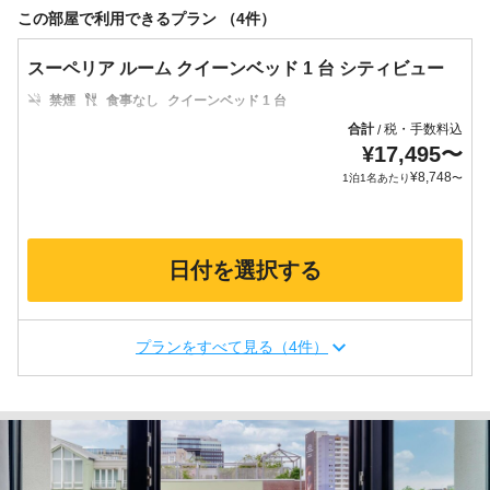
この部屋で利用できるプラン （4件）
スーペリア ルーム クイーンベッド 1 台 シティビュー
禁煙
食事なし
クイーンベッド 1 台
合計
税・手数料込
/
¥
17,495
〜
¥
8,748
1泊1名あたり
〜
日付を選択する
プランをすべて見る（4件）