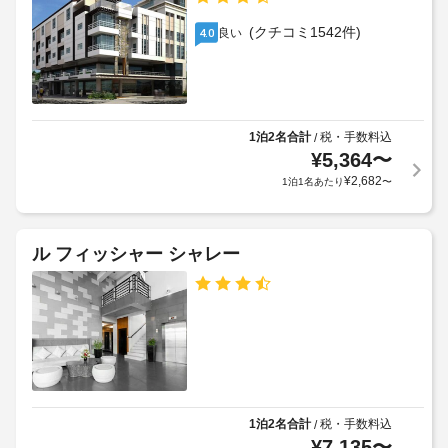
/
利
フ
食
ラ
用
ィ
(クチコミ1542件)
良い
4.0
ビ
ン
ッ
規
ュ
ト
ド
約
ッ
ネ
リ
に
ス
フ
ー
従
セ
ェ)
サ
っ
ン
1泊2名合計
税・手数料込
/
の
ー
て、
タ
¥
5,364
〜
料
ビ
ー
追
¥
2,682
1泊1名あたり
〜
金
な
ス
加
(概
ど
ゲ
の
算)
警
ス
レ
:
ル フィッシャー シャレー
備
ト
ク
大
付
料
リ
人
エ
き
金
1090
ー
駐
が
PHP、
シ
車
か
ョ
子
場
か
ン
供
る
設
545
場
屋
備
PHP
で
合
根
1泊2名合計
税・手数料込
/
ペ
お
¥
7,135
〜
が
な