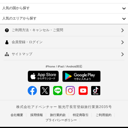
は
の
ュ 
ー
料
人気の国から探す
サ
写
ル
金
ー
真
人気のエリアから探す
免
ビ
付
韓
ペ
ス、
除
き
ッ
宴
国
ソ
身
会
ト
上
分
場
用
台
記
ウ
を
証
食
項
ご
湾
明
ル
器
目
利
書
/
中
以
用
釜
と
水
い
外
国
付
山
た
入
に
随
だ
れ
も、
香
仁
け
費
現
ま
港
用
川
地
駐
す。
精
に
車
ベ
台
お
算
て
場
食
ト
の
北
お
(台
事
た
支
数
ナ
台
セ
め
払
制
ダ 
の
ム
南
い
限
キ