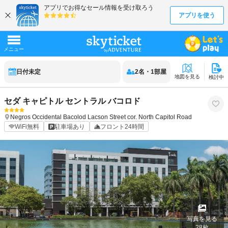
日付未定
2
名
・
1
部屋
地図を見る
検討中
セダ キャピトル セントラル バコロド
Negros Occidental
Bacolod
Lacson Street cor. North Capitol Road
WiFi無料
駐車場あり
フロント24時間
写真を見る
28
枚