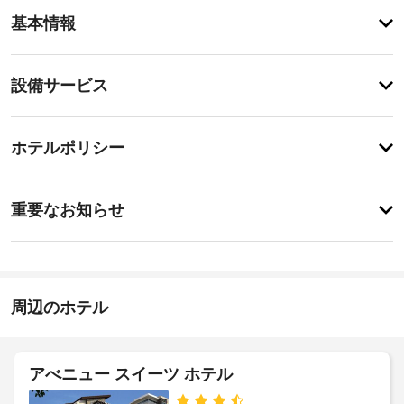
ア
基本情報
メ
ニ
テ
設
設備サービス
ィ
備・
施
設
サ
チ
内
ー
ホテルポリシー
の
ェ
ビ
マ
ッ
ッ
ス
重
ク
サ
重要なお知らせ
ー
要
イ
ジ
ド
な
ン
で
ラ
お
14:00
贅
イ
沢
知
ク
施
な
ら
周辺のホテル
リ
設
時
せ
ー
間
の
を
ニ
定
朝
過
ン
め
アべニュー スイーツ ホテル
ご
食
グ
る
し、
(朝