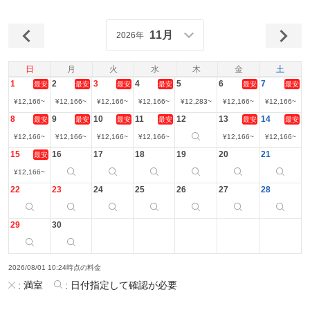
11月
2026年
日
月
火
水
木
金
土
1
2
3
4
5
6
7
最安
最安
最安
最安
最安
最安
¥
12,166
~
¥
12,166
~
¥
12,166
~
¥
12,166
~
¥
12,283
~
¥
12,166
~
¥
12,166
~
8
9
10
11
12
13
14
最安
最安
最安
最安
最安
最安
¥
12,166
~
¥
12,166
~
¥
12,166
~
¥
12,166
~
¥
12,166
~
¥
12,166
~
15
16
17
18
19
20
21
最安
¥
12,166
~
22
23
24
25
26
27
28
29
30
2026/08/01 10:24時点の料金
:
満室
:
日付指定して確認が必要