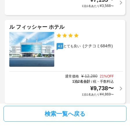
ッ
楽
あ
し
¥
3,568
1泊1名あたり
〜
し
ト
り
駐
み
料
ま
車
い
金
す
場
た
ル フィッシャー ホテル
:
だ
場
1
け
合
車
匹
ま
に
椅
す。
あ
(クチコミ684件)
とても良い
4.2
よ
子
こ
た
り、
対
の
り
チ
ホ
応
1
テ
ェ
(制
泊
ル
ッ
限
に
¥
12,280
で
通常価格
21
%OFF
ク
あ
は、
1泊2名合計
税・手数料込
/
つ
イ
り)
WiFi 
¥
9,738
〜
き
ン
(無
2500
¥
4,869
1泊1名あたり
〜
時
料)、
バ
PHP
コ
に
ン
介
ン
政
ケ
助
シ
検索一覧へ戻る
府
ッ
ェ
動
発
ト
ル
物
行
ジ
ホ