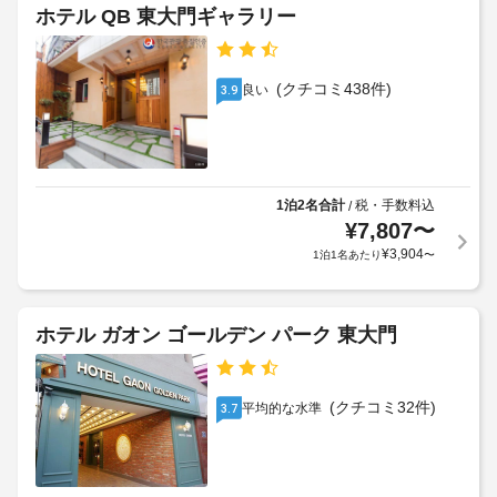
2 
ス
テ
ホテル QB 東大門ギャラリー
棟
ル
か
車
ら
ポ
椅
な
(クチコミ438件)
リ
良い
3.9
り、
子
シ
喫
対
煙
ー
応
ス
–
ペ
非
な
ー
1泊2名合計
税・手数料込
/
対
し
ス
¥
7,807
〜
面
な
¥
3,904
1泊1名あたり
〜
式
ど
WiFi
の
を
(無
提
チ
料)
供
ェ
ホテル ガオン ゴールデン パーク 東大門
し
ッ
て
ク
い
イ
ま
(クチコミ32件)
平均的な水準
3.7
ン、
す。
非
客
対
室
面