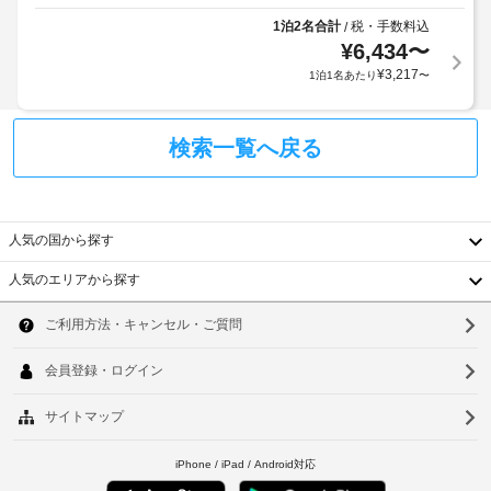
の
式
設
1泊2名合計
税・手数料込
/
の
備
¥
6,434
〜
チ
と
¥
3,217
1泊1名あたり
〜
ェ
サ
ッ
ー
ク
ビ
検索一覧へ戻る
ア
ス
ウ
全
ト
部
で 
を
人気の国から探す
6 
ご
室
利
人気のエリアから探す
あ
用
韓
る
い
客
国
ソ
た
室
で、
だ
台
ウ
お
け
く
湾
ル
ま
つ
す。
中
ろ
釜
ぎ
国
山
く