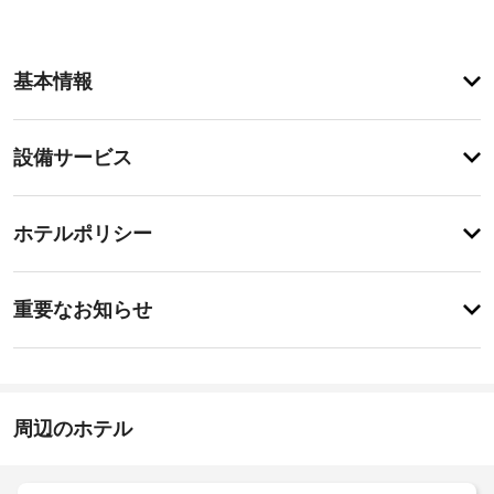
ア
基本情報
メ
ニ
テ
設
設備サービス
ィ
備・
こ
の
サ
登
ゲ
録
ー
ホテルポリシー
ス
が
ビ
ト
あ
ハ
ス
り
事
ウ
ま
重要なお知らせ
ス
前
せ
は 
指
ん
に
1 
定
知
階
喫
建
る
煙
て
べ
周辺のホテル
ス
の
き
ペ
建
物 
ホ
ー