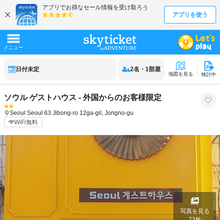
日付未定
2
名
・
1
部屋
地図を見る
検討中
ソウル ゲストハウス - 外国からのお客様限定
Seoul
Seoul
63 Jibong-ro 12ga-gil, Jongno-gu
WiFi無料
写真を見る
73
枚