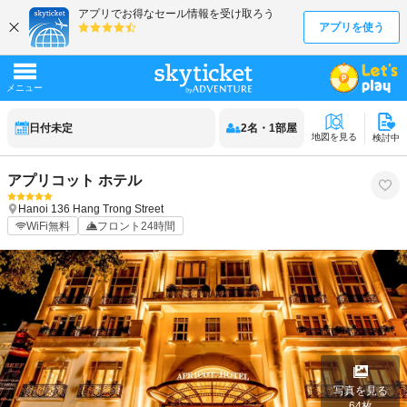
日付未定
2
名
・
1
部屋
地図を見る
検討中
アプリコット ホテル
Hanoi
136 Hang Trong Street
WiFi無料
フロント24時間
写真を見る
64
枚