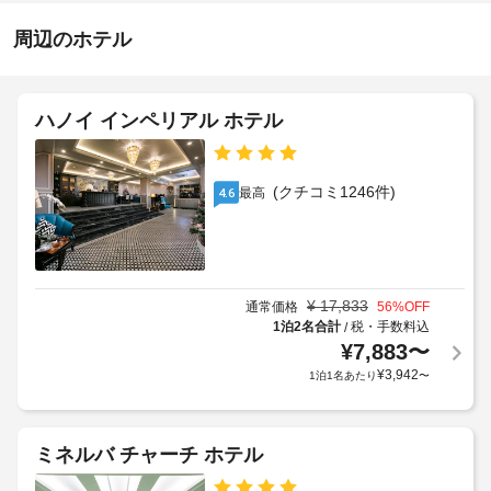
-
ト
知
ク
深
メ
ら
周辺のホテル
リ
夜
ン
せ
0
ー
ト、
時
フ
ニ
朝
ェ
ン
ハノイ インペリアル ホテル
施
イ
食
グ
設
シ
(オ
/
ャ
の
ー
ラ
ル 
定
(クチコミ1246件)
最高
4.6
ダ
ン
ト
め
ー
リ
ド
る
形
ー
リ
利
ト
式
ー
用
メ
の
サ
ン
¥
17,833
規
通常価格
56
%OFF
朝
ー
ト
1泊2名合計
税・手数料込
/
約
食)
ビ
を
¥
7,883
〜
に
の
受
ス
従
¥
3,942
1泊1名あたり
〜
料
け
っ
ら
金
車
て、
れ
(概
椅
る
追
算)
ミネルバ チャーチ ホテル
子
ス
加
:
パ
対