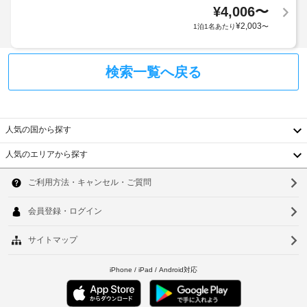
(無
ン
ェ
¥
4,006
〜
支
タ
料)
ッ
払
¥
2,003
1泊1名あたり
〜
ー
ク
い
な
会
イ
が
ど
議
ン
必
の
検索一覧へ戻る
室
時
レ
要
ク
の
に
な
リ
数
政
場
エ
:
府
合
人気の国から探す
ー
3
発
が
シ
行
人気のエリアから探す
あ
ョ
韓
の
有
ン
り
設
写
線
ま
国
ソ
備
真
イ
す。
で
台
付
ン
ウ
ま
お
き
タ
た
楽
湾
ル
身
ー
料
し
中
分
ネ
み
金
釜
い
証
ッ
と
国
山
た
明
ト
デ
だ
香
書
(無
ポ
仁
け