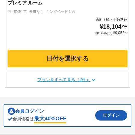
プレミア ルーム
禁煙
食事なし
キングベッド 1 台
合計
税・手数料込
/
¥
18,104
〜
¥
9,052
1泊1名あたり
〜
日付を選択する
プランをすべて見る（2件）
会員ログイン
ログイン
最大
40
%OFF
会員価格は