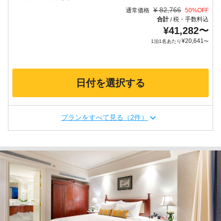
¥
82,766
通常価格
50
%OFF
合計
税・手数料込
/
¥
41,282
〜
¥
20,641
1泊1名あたり
〜
日付を選択する
プランをすべて見る（2件）