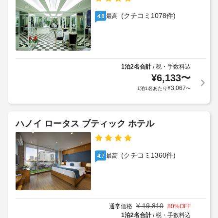
ゲ
大
で
応
ス
人
贅
(クチコミ1078件)
(制
最高
4.8
ト
沢
543000
限
料
な
VND、
あ
時
金
子
り)
間
が
供
を
か
543000
お
1泊2名合計
税・手数料込
/
バ
か
VND
過
¥
6,133
〜
ン
る
ご
¥
3,067
ケ
1泊1名あたり
〜
場
し
上
ッ
く
合
記
ト
だ
が
項
さ
ホ
あ
ハノイ ロータス ブティック ホテル
目
い。
ー
り
以
サ
ル
ま
外
ウ
す
ナ、
に
(クチコミ1360件)
最高
4.7
レ
フ
場
も、
ィ
セ
合
現
ッ
プ
に
地
ト
シ
よ
に
ネ
ョ
り、
て
¥
19,810
ス
通常価格
80
%OFF
ン
チ
セ
お
1泊2名合計
税・手数料込
/