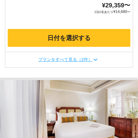
¥
29,359
〜
¥
14,680
1泊1名あたり
〜
日付を選択する
プランをすべて見る（2件）