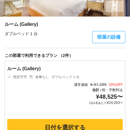
6枚
ルーム (Gallery)
ダブルベッド 1 台
部屋の設備
この部屋で利用できるプラン （2件）
ルーム (Gallery)
指定不可
食事なし
ダブルベッド 1 台
¥
97,289
通常価格
50
%OFF
合計
税・手数料込
/
¥
48,525
〜
¥
24,263
1泊1名あたり
〜
日付を選択する