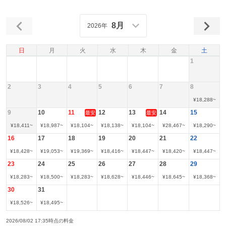
8月
2026年
日
月
火
水
木
金
土
1
2
3
4
5
6
7
8
¥
18,288
~
9
10
11
12
13
14
15
最安
最安
¥
18,411
~
¥
18,987
~
¥
18,104
~
¥
18,138
~
¥
18,104
~
¥
28,467
~
¥
18,290
~
16
17
18
19
20
21
22
¥
18,428
~
¥
19,053
~
¥
19,369
~
¥
18,416
~
¥
18,447
~
¥
18,420
~
¥
18,447
~
23
24
25
26
27
28
29
¥
18,283
~
¥
18,500
~
¥
18,283
~
¥
18,628
~
¥
18,446
~
¥
18,645
~
¥
18,368
~
30
31
¥
18,526
~
¥
18,495
~
2026/08/02 17:35時点の料金