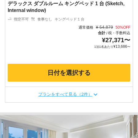
デラックス ダブルルーム キングベッド 1 台 (Sketch,
Internal window)
指定不可
食事なし
キングベッド 1 台
¥
54,879
通常価格
50
%OFF
合計
税・手数料込
/
¥
27,371
〜
¥
13,686
1泊1名あたり
〜
日付を選択する
プランをすべて見る（2件）