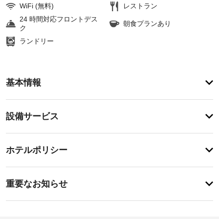
WiFi (無料)
レストラン
24 時間対応フロントデス
朝食プランあり
ク
ランドリー
ア
基本情報
メ
ニ
テ
設
設備サービス
ィ
備・
マ
ッ
サ
チ
サ
ー
ホテルポリシー
ー
ェ
ビ
ジ、
ッ
ボ
ス
重
ク
デ
重要なお知らせ
ィ 
要
イ
ト
ド
な
ン
リ
ラ
お
14:00
ー
イ