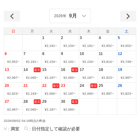
9月
2026年
日
月
火
水
木
金
土
1
2
3
4
5
¥
2,191
~
¥
2,154
~
¥
2,191
~
¥
2,952
~
¥
3,002
~
6
7
8
9
10
11
12
¥
2,952
~
¥
2,191
~
¥
2,154
~
¥
2,191
~
¥
2,154
~
¥
3,814
~
¥
3,749
~
13
14
15
16
17
18
19
最安
最安
¥
2,997
~
¥
2,060
~
¥
2,187
~
¥
2,060
~
¥
2,187
~
¥
2,823
~
¥
2,997
~
20
21
22
23
24
25
26
最安
最安
¥
2,823
~
¥
2,193
~
¥
2,060
~
¥
2,187
~
¥
2,060
~
¥
2,997
~
¥
2,823
~
27
28
29
30
最安
最安
¥
2,997
~
¥
2,060
~
¥
2,187
~
¥
2,060
~
2026/08/02 04:16時点の料金
:
満室
:
日付指定して確認が必要