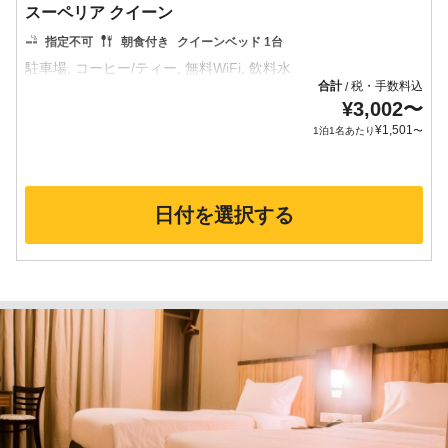
スーペリア クイーン
指定不可
朝食付き
クイーンベッド 1台
合計
税・手数料込
/
¥
3,002
〜
¥
1,501
1泊1名あたり
〜
日付を選択する