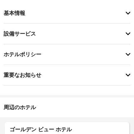
ア
基本情報
メ
ニ
テ
設
設備サービス
ィ
備・
施
設
サ
チ
内
ー
ホテルポリシー
の
ェ
ビ
マ
ッ
ッ
ス
重
ク
サ
重要なお知らせ
ー
要
イ
ジ
ド
な
ン
で
ラ
お
14:00
贅
イ
-
沢
知
ク
21:00
な
ら
周辺のホテル
リ
時
せ
施
ー
間
設
を
ニ
宿
過
の
ン
ゴールデン ビュー ホテル
泊
ご
定
グ