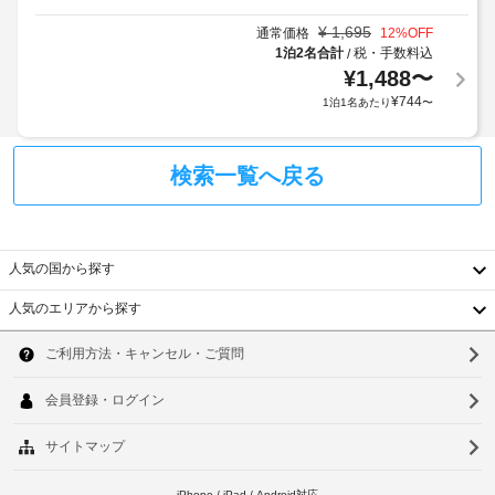
場
お
用
金
楽
¥
1,695
合
通常価格
12
%OFF
(有
に
し
1泊2名合計
税・手数料込
/
が
料)
は
み
¥
1,488
〜
あ
税
い
¥
744
り
1泊1名あたり
〜
バ
た
金
ま
だ
ン
が
す
け
ケ
含
ま
検索一覧へ戻る
場
ッ
ま
す。
合
ト
れ
そ
に
ホ
る
の
よ
ー
他
場
り、
人気の国から探す
の
ル
合
チ
設
が
人気のエリアから探す
備
ェ
ボ
あ
韓
と
ッ
ー
り
し
ク
国
ソ
ル
ま
て
イ
こ
ル
す
台
ウ
ン
の
ー
:
時
ホ
湾
ル
ム
テ
に
デ
中
ル
釜
政
ポ
会
で