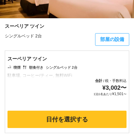
スーペリア ツイン
シングルベッド 2台
部屋の設備
スーペリア ツイン
喫煙
朝食付き
シングルベッド 2台
合計
税・手数料込
/
¥
3,002
〜
¥
1,501
1泊1名あたり
〜
日付を選択する