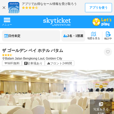
日付未定
2
名
・
1
部屋
地図を見る
検討中
ザ ゴールデン ベイ ホテル バタム
Batam
Jalan Bengkong Laut, Golden City
WiFi無料
駐車場あり
フロント24時間
写真を見る
83
枚