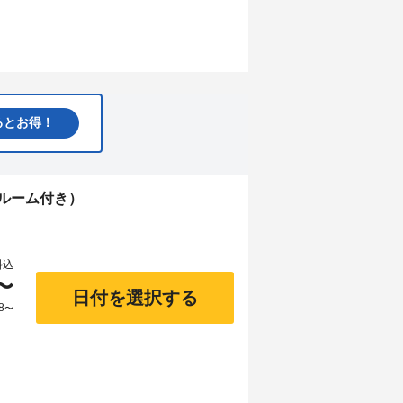
るとお得！
ルーム付き）
料込
〜
日付を選択する
8
〜