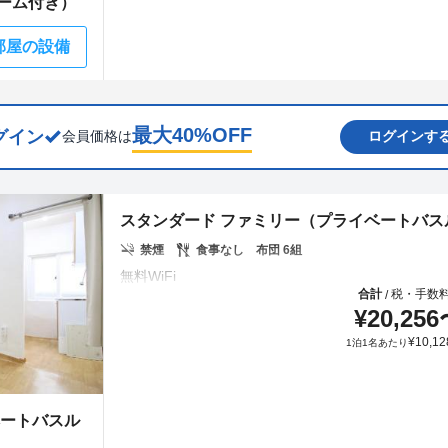
ーム付き）
部屋の設備
最大
40
%OFF
グイン
会員価格は
ログインす
スタンダード ファミリー（プライベートバス
禁煙
食事なし
布団 6組
合計
税・手数
/
¥
20,256
¥
10,12
1泊1名あたり
ベートバスル