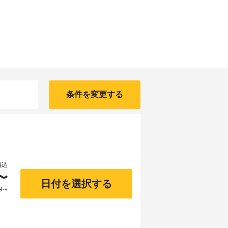
条件を変更する
）
料込
〜
日付を選択する
9
〜