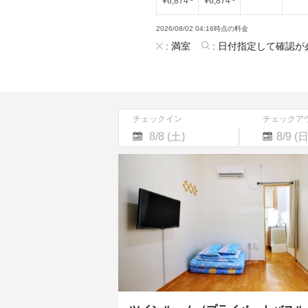
¥
6,874
~
¥
6,874
~
2026/08/02 04:16時点の料金
:
満室
:
日付指定して確認が
チェックイン
チェックア
Navigate
Navigate
forward
backward
to
to
interact
interact
with
with
the
the
calendar
calendar
and
and
select
select
a
a
date.
date.
Press
Press
the
the