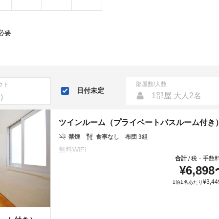
必要
部屋数/人数
ウト
日付未定
1部屋 大人2名
ツインルーム（プライベートバスルーム付き
禁煙
食事なし
布団 3組
合計
税・手数
/
¥
6,898
¥
3,44
1泊1名あたり