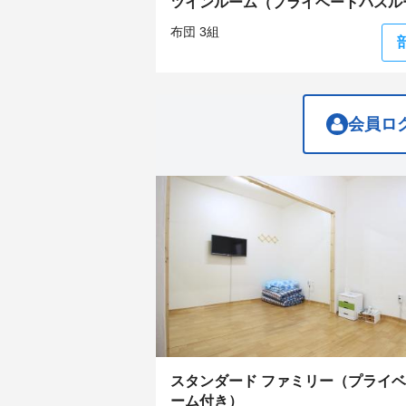
ツインルーム（プライベートバスル
question
question
mark
mark
布団 3組
key
key
to
to
get
get
the
the
keyboard
keyboard
shortcuts
shortcuts
会員ロ
for
for
changing
changing
dates.
dates.
スタンダード ファミリー（プライ
ーム付き）