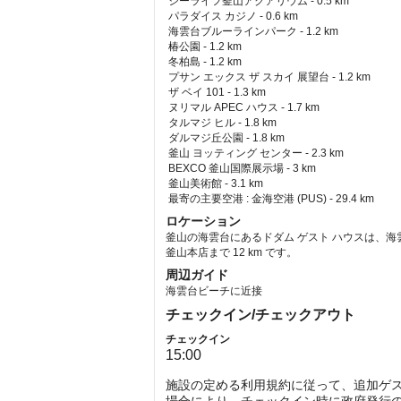
 シーライフ釜山アクアリウム - 0.5 km  
 パラダイス カジノ - 0.6 km  
 海雲台ブルーラインパーク - 1.2 km  
 椿公園 - 1.2 km  
 冬柏島 - 1.2 km  
 プサン エックス ザ スカイ 展望台 - 1.2 km  
 ザ ベイ 101 - 1.3 km  
 ヌリマル APEC ハウス - 1.7 km  
 タルマジ ヒル - 1.8 km  
 ダルマジ丘公園 - 1.8 km  
 釜山 ヨッティング センター - 2.3 km  
 BEXCO 釜山国際展示場 - 3 km  
 釜山美術館 - 3.1 km  
最寄の主要空港 : 金海空港 (PUS) - 29.4 km 
ロケーション
釜山の海雲台にあるドダム ゲスト ハウスは、海雲
釜山本店まで 12 km です。
周辺ガイド
海雲台ビーチに近接
チェックイン/チェックアウト
チェックイン
15:00
施設の定める利用規約に従って、追加ゲ