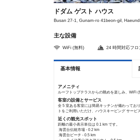
ドダム ゲスト ハウス
Busan 27-1, Gunam-ro 41beon-gil, Haeun
主な設備
WiFi (無料)
24 時間対応フ
基本情報
アメニティ
ルーフトップテラスからの眺めを楽しみ、WiFi 
客室の設備とサービス
全 5 室ある客室には簡易キッチンが備わってお
トをご利用いただけ、ハウスキーピング サービ
近くの観光スポット
距離の最小表示単位は 0.1 km です。
海雲台伝統市場 - 0.2 km  
 海雲台ビーチ - 0.5 km  