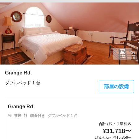
5枚
Grange Rd.
ダブルベッド 1 台
部屋の設備
Grange Rd.
禁煙
朝食付き
ダブルベッド 1 台
合計
税・手数料込
/
¥
31,718
〜
¥
15,859
1泊1名あたり
〜