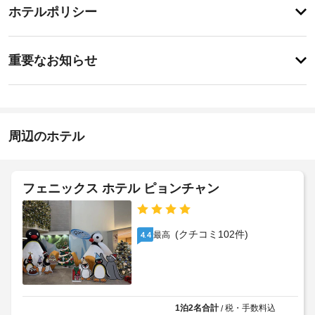
チ
ス
ー
ホテルポリシー
か
ェ
ビ
ら
ッ
の
ス
事
ク
眺
重要なお知らせ
め
前
イ
を
毎
に
ン
楽
日
知
15:00
し
み、
る
バ
施
WiFi 
べ
周辺のホテル
ー
設
(無
き
料)
ベ
の
や
ホ
キ
定
バ
ュ
テ
め
フェニックス ホテル ピョンチャン
ー
ー
る
ル
ベ
グ
利
キ
ポ
リ
用
ュ
(クチコミ102件)
リ
最高
4.4
ー
ル
規
シ
グ
約
リ
ー
に
屋
ル
従
根
な
1
っ
な
ど
1泊2名合計
税・手数料込
/
歳