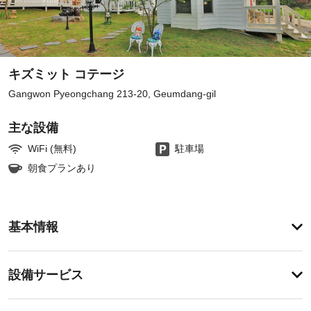
キズミット コテージ
Gangwon Pyeongchang 213-20, Geumdang-gil
主な設備
WiFi (無料)
駐車場
朝食プランあり
ア
基本情報
メ
ニ
テ
設
設備サービス
ィ
備・
テ
ラ
サ