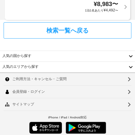
て、
し
を
¥
8,983
〜
以
お
追
駐
¥
4,492
1泊1名あたり
〜
下
使
加
車
の
い
ゲ
場
い
お
ス
た
検索一覧へ戻る
子
ト
全
だ
様
料
け
館
が、
ま
金
禁
保
す。
が
煙
護
人気の国から探す
お
か
者
食
か
車
人気のエリアから探す
の
事
る
韓
椅
方
無
場
子
と
国
ソ
料
合
対
同
の
が
台
応
ウ
イ
室
あ
–
ン
で
湾
ル
り
な
グ
既
ま
リ
中
し
釜
存
ッ
す
の
国
シ
山
場
駐
ベ
ュ 
合
香
車
仁
ブ
ッ
に