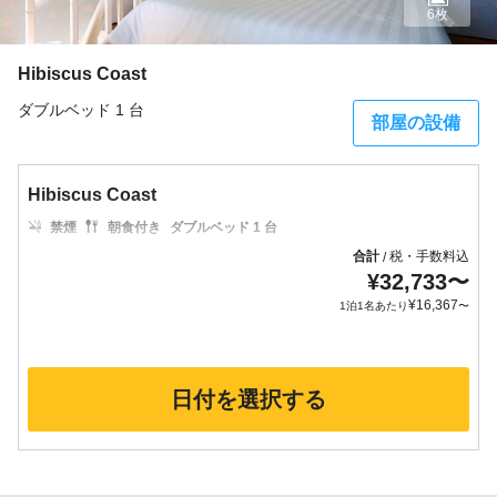
6枚
Hibiscus Coast
ダブルベッド 1 台
部屋の設備
Hibiscus Coast
禁煙
朝食付き
ダブルベッド 1 台
合計
税・手数料込
/
¥
32,733
〜
¥
16,367
1泊1名あたり
〜
日付を選択する