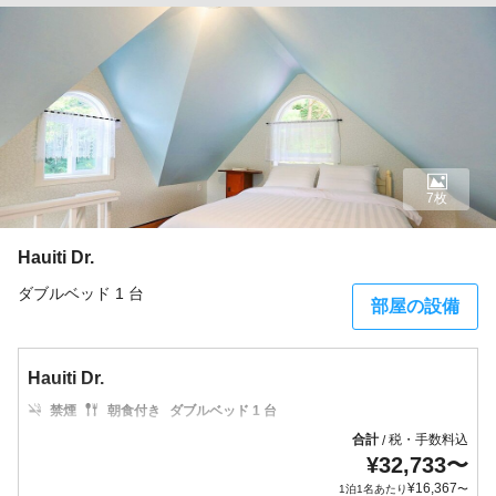
7枚
Hauiti Dr.
ダブルベッド 1 台
部屋の設備
Hauiti Dr.
禁煙
朝食付き
ダブルベッド 1 台
合計
税・手数料込
/
¥
32,733
〜
¥
16,367
1泊1名あたり
〜