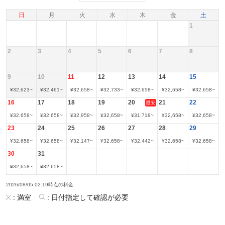
日
月
火
水
木
金
土
1
2
3
4
5
6
7
8
9
10
11
12
13
14
15
¥
32,623
~
¥
32,461
~
¥
32,658
~
¥
32,733
~
¥
32,658
~
¥
32,658
~
¥
32,658
~
16
17
18
19
20
21
22
最安
¥
32,658
~
¥
32,658
~
¥
32,958
~
¥
32,658
~
¥
31,718
~
¥
32,658
~
¥
32,658
~
23
24
25
26
27
28
29
¥
32,658
~
¥
32,658
~
¥
32,147
~
¥
32,658
~
¥
32,442
~
¥
32,658
~
¥
32,658
~
30
31
¥
32,658
~
¥
32,658
~
2026/08/05 02:19時点の料金
:
満室
:
日付指定して確認が必要