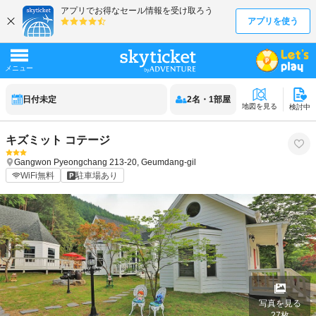
日付未定
2
名
・
1
部屋
地図を見る
検討中
キズミット コテージ
Gangwon
Pyeongchang
213-20, Geumdang-gil
WiFi無料
駐車場あり
写真を見る
27
枚