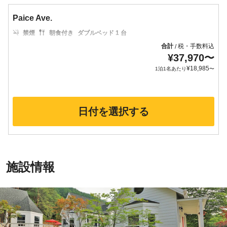
Paice Ave.
禁煙
朝食付き
ダブルベッド 1 台
合計
税・手数料込
/
¥
37,970
〜
¥
18,985
1泊1名あたり
〜
日付を選択する
施設情報