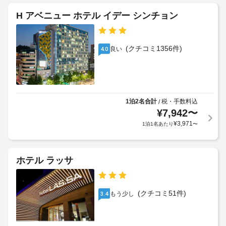
設
椅
備
の
子
H アベニュー ホテル イデー シンチョン
の
定
対
客
め
応
室
る
に
–
(クチコミ1356件)
良い
4.0
利
は
な
冷
用
し
蔵
規
庫
約
エ
が
に
レ
あ
1泊2名合計
税・手数料込
/
従
り
ベ
¥
7,942
〜
っ
ま
ー
¥
3,971
1泊1名あたり
〜
す。
て、
タ
有
追
ー
線
加
イ
ゲ
ホテル ラッサ
ン
24
ス
タ
時
ト
ー
間
ネ
料
(クチコミ51件)
もう少し
3.4
対
ッ
金
応
ト
が
フ
ア
か
ク