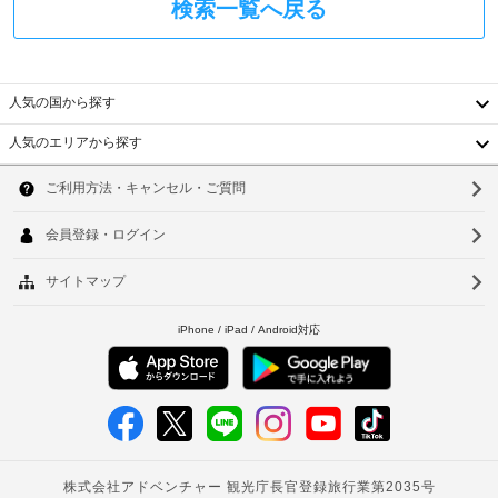
る
検索一覧へ戻る
に
ほ
政
か、
府
ケ
発
ー
行
ブ
人気の国から探す
ル
の
の
人気のエリアから探す
写
韓
番
真
組
付
国
ソ
を
き
ご
台
ウ
身
覧
い
分
湾
ル
た
証
だ
中
釜
明
け
書
国
ま
山
と
す。
香
仁
付
浴
槽
随
港
川
ま
費
た
ベ
台
用
は
精
ト
シ
北