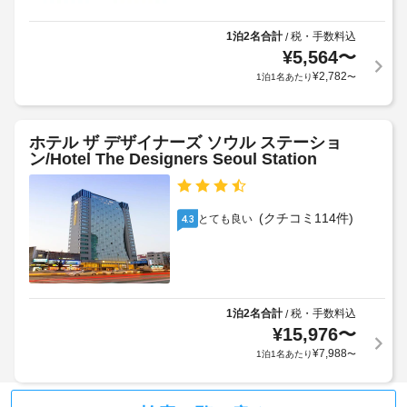
ロ
か
セ
ン
る
ス 
1泊2名合計
税・手数料込
/
ト
/ 
場
¥
5,564
〜
デ
WiFi 
合
ス
¥
2,782
1泊1名あたり
〜
(無
が
ク
料) 
あ
付
り
き
WiFi
ホテル ザ デザイナーズ ソウル ステーショ
ま
の
(無
ン/Hotel The Designers Seoul Station
コ
す
料)
ン
場
ピ
合
ュ
(クチコミ114件)
とても良い
4.3
に
ー
よ
タ
り、
ー
を
チ
ご
ェ
利
1泊2名合計
税・手数料込
/
ッ
用
¥
15,976
〜
ク
い
¥
7,988
イ
1泊1名あたり
〜
た
ン
だ
け
時