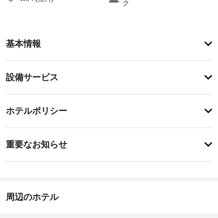
ク
客
基本情報
室
の
設
設
設備サービス
備
備・
と
サ
サ
チ
ー
ー
ホテルポリシー
ェ
ビ
ビ
ッ
ス
ス
特
全
ク
に
重要なお知らせ
部
イ
あ
で 
全
り
ン
49 
ま
館
室
18:00
せ
禁
あ
-
ん
煙
る
23:30
周辺のホテル
冷
施
房
車
完