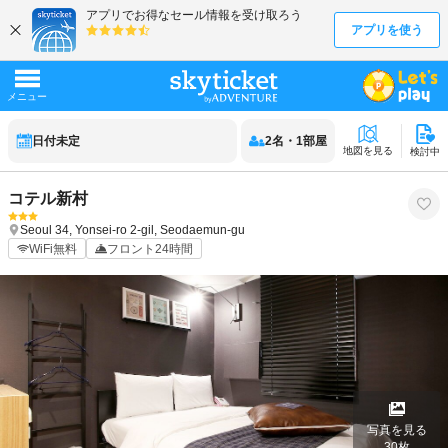
日付未定
2
名
・
1
部屋
地図を見る
検討中
コテル新村
Seoul
34, Yonsei-ro 2-gil, Seodaemun-gu
WiFi無料
フロント24時間
写真を見る
30
枚