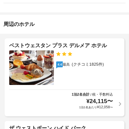
リ
ド
な
ン
ー
ラ
お
15:00
ト
イ
-
メ
知
ク
深
ン
ら
周辺のホテル
リ
夜
ト、
せ
0
ー
フ
時
ェ
ニ
朝
イ
ン
ベストウェスタン プラス デルメア ホテル
施
シ
食
グ
設
ャ
(イ
/
ル 
の
ン
ラ
ト
定
(クチコミ1825件)
最高
4.4
グ
ン
リ
め
リ
ー
ド
る
ッ
ト
リ
利
メ
シ
ー
用
ン
ュ
サ
ト
規
1泊2名合計
税・手数料込
/
ブ
ー
で
¥
24,115
〜
約
レ
ビ
贅
に
¥
12,058
1泊1名あたり
〜
ッ
沢
ス
従
ク
な
っ
時
フ
バ
て、
間
ァ
ザ ウェストボーン ハイド パーク
ン