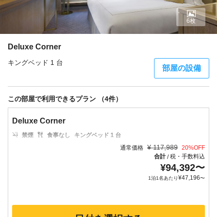
6枚
Deluxe Corner
キングベッド 1 台
部屋の設備
この部屋で利用できるプラン （4件）
Deluxe Corner
禁煙
食事なし
キングベッド 1 台
¥
117,989
通常価格
20
%OFF
合計
税・手数料込
/
¥
94,392
〜
¥
47,196
1泊1名あたり
〜