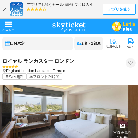
日付未定
2
名
・
1
部屋
地図を見る
検討中
ロイヤル ランカスター ロンドン
England
London
Lancaster Terrace
WiFi無料
フロント24時間
写真を見る
120
枚