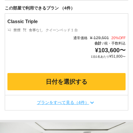
この部屋で利用できるプラン （4件）
Classic Triple
禁煙
食事なし
クイーンベッド 1 台
¥
129,501
通常価格
20
%OFF
合計
税・手数料込
/
¥
103,600
〜
¥
51,800
1泊1名あたり
〜
日付を選択する
プランをすべて見る（4件）