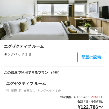
5枚
エグゼクティブ ルーム
キングベッド 1 台
部屋の設備
この部屋で利用できるプラン （4件）
エグゼクティブ ルーム
禁煙
食事なし
キングベッド 1 台
¥
153,482
通常価格
20
%OFF
合計
税・手数料込
/
¥
122,786
〜