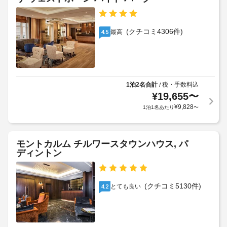
を
追
ス
ケ
お
加
ト)
過
ッ
ゲ
の
ご
ト
(クチコミ4306件)
最高
4.5
ス
料
し
ホ
ト
い
金
ー
料
た
(概
ル
だ
金
算)
け
が
:
ま
ボ
1泊2名合計
税・手数料込
/
か
1
す。
¥
19,655
〜
ー
か
名
レ
ル
¥
9,828
1泊1名あたり
〜
る
ク
あ
ル
場
リ
た
ー
エ
合
り
ム
ー
が
モントカルム チルワースタウンハウス, パ
35
シ
あ
ディントン
GBP
ョ
プ
り
空
ン
ロ
ま
設
港
ポ
す
備
(クチコミ5130件)
シ
とても良い
4.2
ー
と
場
ャ
し
ズ
合
ト
て、
/
に
ル
24 
ロ
よ