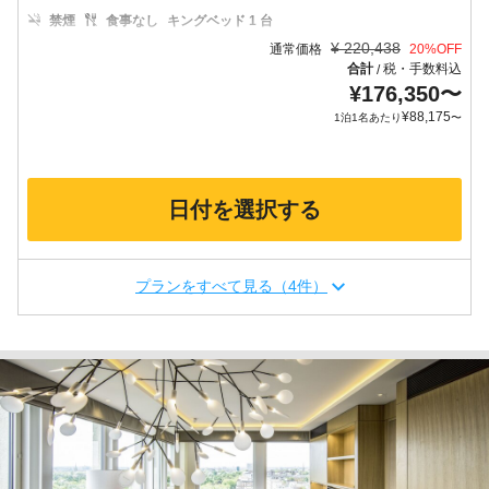
禁煙
食事なし
キングベッド 1 台
¥
220,438
通常価格
20
%OFF
合計
税・手数料込
/
¥
176,350
〜
¥
88,175
1泊1名あたり
〜
日付を選択する
プランをすべて見る（4件）