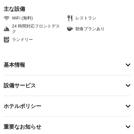
主な設備
WiFi (無料)
レストラン
24 時間対応フロントデス
朝食プランあり
ク
ランドリー
ア
基本情報
メ
ニ
テ
設
設備サービス
ィ
備・
施
設
サ
チ
内
ー
ホテルポリシー
の
ェ
ビ
ボ
ッ
デ
ス
重
ク
ィ 
重要なお知らせ
ト
要
イ