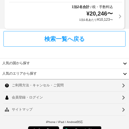
サ
時
マ
り、
間
1泊2名合計
税・手数料込
/
ー
ン
チ
営
¥
20,246
〜
ビ
ス
業
ェ
ス
¥
10,123
1泊1名あたり
〜
の
パ
ッ
料
フ
ッ
ク
金
ィ
ケ
イ
:
ッ
検索一覧へ戻る
ー
ン
ト
1
ジ
時
ネ
名
あ
ス
に
あ
セ
り
政
た
人気の国から探す
ン
府
り
タ
ペ
発
人気のエリアから探す
110.00
ー、
ッ
韓
行
自
GBP
ト
の
転
(片
国
ソ
車
用
写
道)
レ
食
真
台
ウ
セ
ン
器
付
ル
タ
湾
ル
/
き
フ
ル
水
身
中
が
釜
パ
入
分
備
ー
国
山
わ
れ
証
キ