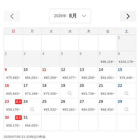
8月
2026年
日
月
火
水
木
金
土
1
2
3
4
5
6
7
8
¥
98,118
~
¥
104,178
~
9
10
11
12
13
14
15
¥
75,683
~
¥
84,091
~
¥
80,269
~
¥
80,577
~
¥
80,269
~
¥
84,091
~
¥
76,446
~
16
17
18
19
20
21
22
¥
65,843
~
¥
73,188
~
¥
75,336
~
¥
63,738
~
¥
82,906
~
23
24
25
26
27
28
29
最安
¥
59,176
~
¥
65,532
~
¥
65,261
~
¥
64,005
~
¥
68,454
~
30
31
最安
¥
59,176
~
¥
64,005
~
2026/07/30 21:31時点の料金