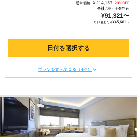
¥
114,153
通常価格
20
%OFF
合計
税・手数料込
/
¥
91,321
〜
¥
45,661
1泊1名あたり
〜
日付を選択する
プランをすべて見る（4件）