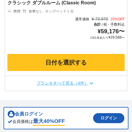
クラシック ダブルルーム (Classic Room)
禁煙
食事なし
キングベッド 1 台
¥
73,970
通常価格
20
%OFF
合計
税・手数料込
/
¥
59,176
〜
¥
29,588
1泊1名あたり
〜
日付を選択する
プランをすべて見る（4件）
会員ログイン
ログイン
最大
40
%OFF
会員価格は