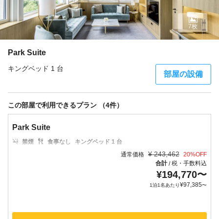
7枚
Park Suite
キングベッド 1 台
部屋の設備
この部屋で利用できるプラン （4件）
Park Suite
禁煙
食事なし
キングベッド 1 台
¥
243,462
通常価格
20
%OFF
合計
税・手数料込
/
¥
194,770
〜
¥
97,385
1泊1名あたり
〜