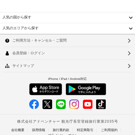
ク
い
料
府
た
ス
金
発
だ
プ
と
行
人気の国から探す
け
レ
デ
ま
の
ス
ポ
人気のエリアから探す
す。
写
チ
韓
ジ
真
客
ェ
ッ
付
国
室
ソ
ッ
ト
き
の
ク
台
に
ウ
身
設
ア
は
分
備
湾
ル
ウ
税
証
と
ト
中
金
釜
明
サ
が
書
ー
国
山
朝
含
と
ビ
食
ま
香
仁
付
ス
(無
れ
随
全 
港
川
料)
て
21 
費
い
ベ
室
台
用
あ
な
フ
精
ト
北
る
い
ロ
算
冷
こ
ン
ナ
台
の
房