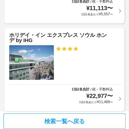
る
の
保
1泊2名合計
税・手数料込
/
現
セ
場
¥
11,113
〜
管
地
ル
合
サ
¥
5,557
1泊1名あたり
〜
に
フ
が
ー
サ
て
あ
ビ
ー
お
り
ビ
ス
支
ホリデイ・イン エクスプレス ソウル ホン
ま
ス
デ by IHG
払
の
す
エ
い
朝
場
ク
が
食
合
ス
を
必
に
プ
毎
要
よ
日、
レ
な
り、
8:00 
ス
場
～ 
チ
チ
合
10:30 
ェ
ェ
が
ま
1泊2名合計
税・手数料込
/
ッ
ッ
で
あ
¥
22,977
〜
ク
ク
お
り
¥
11,489
イ
1泊1名あたり
〜
召
イ
ま
ン
し
ン
す。
上
時
ま
が
検索一覧へ戻る
に
エ
た
り
政