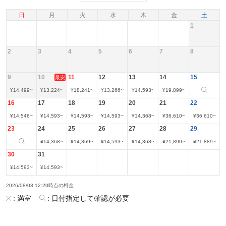
日
月
火
水
木
金
土
1
2
3
4
5
6
7
8
9
10
11
12
13
14
15
最安
¥
14,499
~
¥
13,224
~
¥
18,241
~
¥
13,266
~
¥
14,593
~
¥
19,899
~
16
17
18
19
20
21
22
¥
14,546
~
¥
14,593
~
¥
14,593
~
¥
14,593
~
¥
14,368
~
¥
36,610
~
¥
36,610
~
23
24
25
26
27
28
29
¥
14,368
~
¥
14,369
~
¥
14,593
~
¥
14,368
~
¥
21,890
~
¥
21,889
~
30
31
¥
14,593
~
¥
14,593
~
2026/08/03 12:20時点の料金
:
満室
:
日付指定して確認が必要