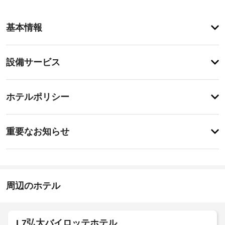
ア
基本情報
メ
ニ
テ
設
設備サービス
ィ
備・
ル
ー
サ
チ
フ
ー
ホテルポリシー
ト
ェ
ビ
ッ
ッ
プ
ス
重
ク
テ
重要なお知らせ
ラ
要
イ
ス
空
な
ン
や
港
お
15:00
庭
シ
-
園
知
ャ
20:00
か
ら
周辺のホテル
ト
ら
せ
施
ル
の
設
眺
サ
可
め
の
ー
L7弘大バイロッテホテル