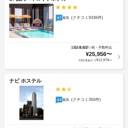
を
動
定
ビ
楽
式
め
ス
し
ベ
る
(有
み、
(クチコミ9336件)
最高
4.7
ッ
利
料)
WiFi 
ド
用
(無
:
料)
規
セ
な
1
約
ル
ど
日
に
フ
を
1泊2名合計
税・手数料込
/
に
従
サ
お
¥
25,956
〜
つ
っ
使
ー
¥
12,978
1泊1名あたり
〜
き
て、
い
ビ
20000
い
追
ス
た
KRW
加
の
だ
ゲ
ナビ ホステル
朝
け
上
ス
食
ま
記
ト
す。
(無
項
料
料)
(クチコミ350件)
最高
4.4
お
目
金
食
以
が
手
事
外
か
荷
無
に
か
料
物
も、