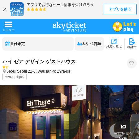
日付未定
2
名
・
1
部屋
地図を見る
検討中
ハイ ゼア デザイン ゲストハウス
Seoul
Seoul
22-3, Wausan-ro 29ra-gil
WiFi無料
写真を見る
58
枚